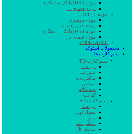
مودم USB (دانگل – دینگل)
مودم فضای باز
مودم TD-LTE
مودم رومیزی
مودم جیبی همراه
مودم USB (دانگل – دینگل)
مودم فضای باز
VDSL / ADSL
محصولات استوک
سیم کارت ها
سیم کارت TD
ایرانسل
مبین نت
ماکس نت
وینکس
مبناتکلام
تک نت
سیم کارت FD
ایرانسل
همراه اول
مبین نت
ماکس نت
سامان تل