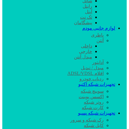
شاتل
رایتل
آپتل
تک نت
پیشگامان
لوازم جانبی مودم
باطری
آنتن
داخلی
خارجی
مبدل آنتن
آداپتور
مبدل / تبدیل
اقلام ADSL/VDSL
ردیاب خودرو
تجهیزات شبکه اکتیو
سوییچ شبکه
اکسس پوینت
روتر شبکه
کارت شبکه
تجهیزات شبکه پسیو
رک شبکه و سرور
کابل شبکه