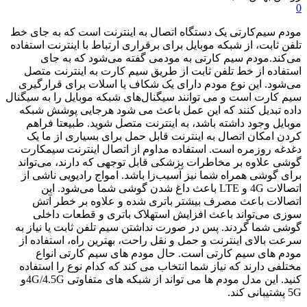
0
مودم سیم‌کارتی یک دستگاه اتصال به اینترنت است که به جای خط
تلفن ثابت، از شبکه موبایل برای برقراری ارتباط با اینترنت استفاده
می‌کند.مودم سیم کارتی به مودمی گفته می‌شود که به جای
استفاده از خط تلفن ثابت از طریق سیم کارت به اینترنت متصل
می‌شود. این نوع مودم دارای یک شکاف یا اسلات برای قرارگیری
سیم کارت است و می توانند سیگنال‌های شبکه موبایل را به سیگنال
داده تبدیل کنند که این عمل باعث می شود هرجایی پوشش شبکه
موبایل وجود داشته باشد، به اینترنت متصل شوید. طبیعتا فراهم
کردن امکان اتصال به اینترنت قابل حمل برای بسیاری از ما یک
دغدغه روزمره است. استفاده مداوم از اتصال اینترنت سیمکارت
گوشی علاوه بر مخاطرات پزشکی قابل توجهی که دارند، می‌تواند
برای گوشی همراه شما نیز آسیب‌زا باشد. امواج رادیویی ناشی از
اتصالات 4G و LTE باعث داغ شدن گوشی شما می‌شود. این
اتصالات باعث مصرف بیشتر باتری شده و علاوه بر خطر آتش
سوزی می‌تواند باعث افزایش استهلاک باتری و قطعات داخلی
گوشی شما گردند. پس در صورت نداشتن سیم تلفن ثابت یا نیاز به
سرعت بالای اینترنت و حمل و نقل راحت، بهترین راه، استفاده از
مودم های سیم کارتی است. حال مودم های سیم کارتی انواع
مختلفی دارند که نیاز شما انتخاب می کند که کدام نوع را استفاده
کنید. این مدل مودم ها می تواند از شبکه های متفاوتی 4G/4.5Gو
5G پشتیبانی کند.