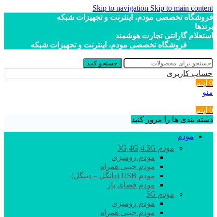
Skip to navigation
Skip to main content
فروشگاه تخصصی مودم، اینترنت و تجهیزات شبکه
برندها
استعلام گارانتی تجارت هوشمند
فروشگاه تخصصی مودم، اینترنت و تجهیزات شبکه
جستجو کنید
حساب کاربری
0
آیتم
منو
0
آیتم
دسته بندی ها را مرور کنید
مودم
مودم 3G,4G,4.5G
مودم رومیزی
مودم جیبی همراه
مودم USB (دانگل – دینگل)
مودم فضای باز
مودم 5G
مودم رومیزی
مودم جیبی همراه