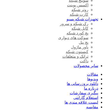
سوییچ شبکه
اکسس پوینت
روتر شبکه
کارت شبکه
تجهیزات شبکه پسیو
رک شبکه و سرور
کابل شبکه
پچ کورد شبکه
سوکت های دیواری
پچ پنل
پاور ماژول
کیستون شبکه
ترانک و متعلقات
داکت
سایر محصولات
مقالات
ویدیوها
دانلود بروزرسانی ها
درباره ما
پیگیری سفارشات
استعلام گارانتی
لیست علاقه مندی ها
مقایسه