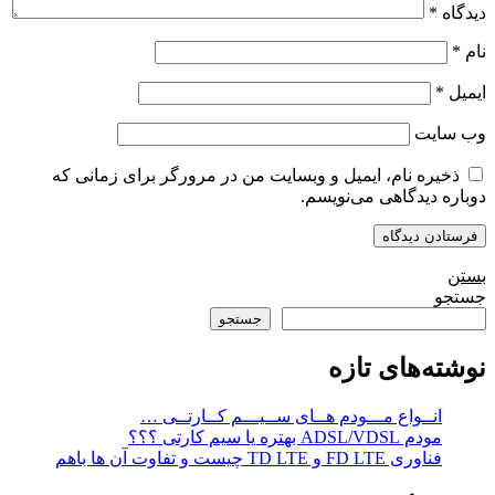
دیدگاه
*
نام
*
ایمیل
*
وب‌ سایت
ذخیره نام، ایمیل و وبسایت من در مرورگر برای زمانی که
دوباره دیدگاهی می‌نویسم.
بستن
جستجو
جستجو
نوشته‌های تازه
انــواع مـــودم هــای ســیـــم کــارتــی …
مودم ADSL/VDSL بهتره یا سیم کارتی ؟؟؟
فناوری FD LTE و TD LTE چیست و تفاوت آن ها باهم