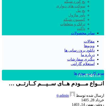
پچ کورد شبکه
سوکت های دیواری
پچ پنل
پاور ماژول
کیستون شبکه
ترانک و متعلقات
داکت
سایر محصولات
مقالات
ویدیوها
دانلود بروزرسانی ها
درباره ما
پیگیری سفارشات
استعلام گارانتی
سیم کارت
,
مودم ها
۰۲۱-۴۴۹۵۲۱۱۳
انــواع مـــودم هــای ســیـــم کــارتــی …
ارسال شده توسط
tj-admin
خرداد 28, 1405
روشن بهمن 14, 1403