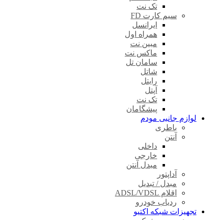
تک نت
سیم کارت FD
ایرانسل
همراه اول
مبین نت
ماکس نت
سامان تل
شاتل
رایتل
آپتل
تک نت
پیشگامان
لوازم جانبی مودم
باطری
آنتن
داخلی
خارجی
مبدل آنتن
آداپتور
مبدل / تبدیل
اقلام ADSL/VDSL
ردیاب خودرو
تجهیزات شبکه اکتیو