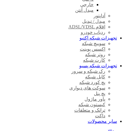
خارجی
مبدل آنتن
آداپتور
مبدل / تبدیل
اقلام ADSL/VDSL
ردیاب خودرو
تجهیزات شبکه اکتیو
سوییچ شبکه
اکسس پوینت
روتر شبکه
کارت شبکه
تجهیزات شبکه پسیو
رک شبکه و سرور
کابل شبکه
پچ کورد شبکه
سوکت های دیواری
پچ پنل
پاور ماژول
کیستون شبکه
ترانک و متعلقات
داکت
سایر محصولات