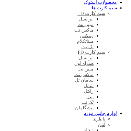
محصولات استوک
سیم کارت ها
سیم کارت TD
ایرانسل
مبین نت
ماکس نت
وینکس
مبناتکلام
تک نت
سیم کارت FD
ایرانسل
همراه اول
مبین نت
ماکس نت
سامان تل
شاتل
رایتل
آپتل
تک نت
پیشگامان
لوازم جانبی مودم
باطری
آنتن
داخلی