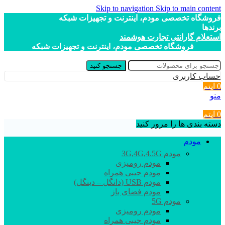
Skip to navigation
Skip to main content
فروشگاه تخصصی مودم، اینترنت و تجهیزات شبکه
برندها
استعلام گارانتی تجارت هوشمند
فروشگاه تخصصی مودم، اینترنت و تجهیزات شبکه
جستجو کنید
حساب کاربری
0
آیتم
منو
0
آیتم
دسته بندی ها را مرور کنید
مودم
مودم 3G,4G,4.5G
مودم رومیزی
مودم جیبی همراه
مودم USB (دانگل – دینگل)
مودم فضای باز
مودم 5G
مودم رومیزی
مودم جیبی همراه