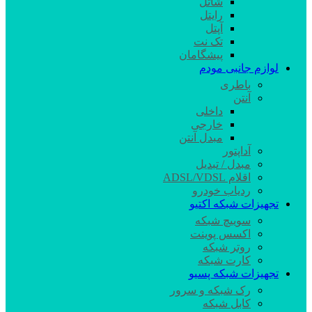
شاتل
رایتل
آپتل
تک نت
پیشگامان
لوازم جانبی مودم
باطری
آنتن
داخلی
خارجی
مبدل آنتن
آداپتور
مبدل / تبدیل
اقلام ADSL/VDSL
ردیاب خودرو
تجهیزات شبکه اکتیو
سوییچ شبکه
اکسس پوینت
روتر شبکه
کارت شبکه
تجهیزات شبکه پسیو
رک شبکه و سرور
کابل شبکه