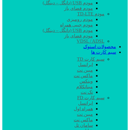
مودم USB (دانگل – دینگل)
مودم فضای باز
مودم TD-LTE
مودم رومیزی
مودم جیبی همراه
مودم USB (دانگل – دینگل)
مودم فضای باز
VDSL / ADSL
محصولات استوک
سیم کارت ها
سیم کارت TD
ایرانسل
مبین نت
ماکس نت
وینکس
مبناتکلام
تک نت
سیم کارت FD
ایرانسل
همراه اول
مبین نت
ماکس نت
سامان تل