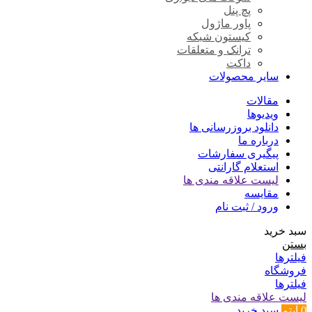
پچ پنل
پاور ماژول
کیستون شبکه
ترانک و متعلقات
داکت
سایر محصولات
مقالات
ویدیوها
دانلود بروزرسانی ها
درباره ما
پیگیری سفارشات
استعلام گارانتی
لیست علاقه مندی ها
مقایسه
ورود / ثبت نام
سبد خرید
بستن
فیلترها
فروشگاه
فیلترها
لیست علاقه مندی ها
0
آیتم
سبد خرید