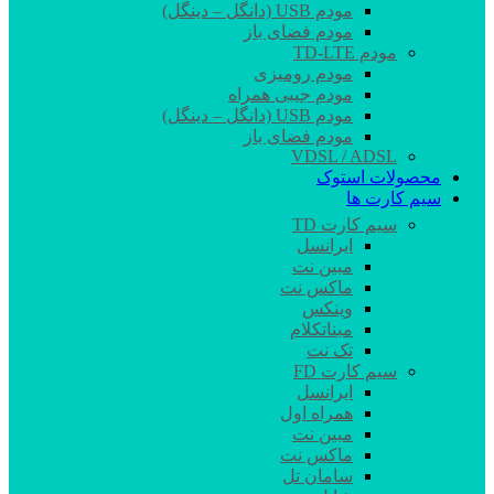
مودم USB (دانگل – دینگل)
مودم فضای باز
مودم TD-LTE
مودم رومیزی
مودم جیبی همراه
مودم USB (دانگل – دینگل)
مودم فضای باز
VDSL / ADSL
محصولات استوک
سیم کارت ها
سیم کارت TD
ایرانسل
مبین نت
ماکس نت
وینکس
مبناتکلام
تک نت
سیم کارت FD
ایرانسل
همراه اول
مبین نت
ماکس نت
سامان تل