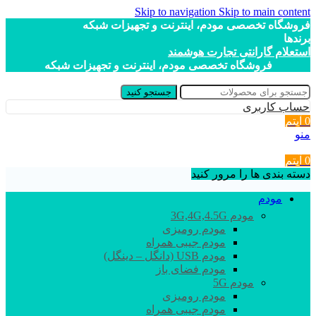
Skip to navigation
Skip to main content
فروشگاه تخصصی مودم، اینترنت و تجهیزات شبکه
برندها
استعلام گارانتی تجارت هوشمند
فروشگاه تخصصی مودم، اینترنت و تجهیزات شبکه
جستجو کنید
حساب کاربری
0
آیتم
منو
0
آیتم
دسته بندی ها را مرور کنید
مودم
مودم 3G,4G,4.5G
مودم رومیزی
مودم جیبی همراه
مودم USB (دانگل – دینگل)
مودم فضای باز
مودم 5G
مودم رومیزی
مودم جیبی همراه