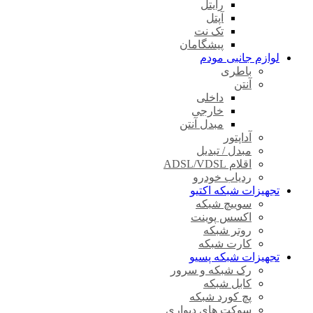
رایتل
آپتل
تک نت
پیشگامان
لوازم جانبی مودم
باطری
آنتن
داخلی
خارجی
مبدل آنتن
آداپتور
مبدل / تبدیل
اقلام ADSL/VDSL
ردیاب خودرو
تجهیزات شبکه اکتیو
سوییچ شبکه
اکسس پوینت
روتر شبکه
کارت شبکه
تجهیزات شبکه پسیو
رک شبکه و سرور
کابل شبکه
پچ کورد شبکه
سوکت های دیواری