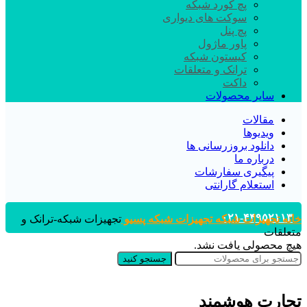
پچ کورد شبکه
سوکت های دیواری
پچ پنل
پاور ماژول
کیستون شبکه
ترانک و متعلقات
داکت
سایر محصولات
مقالات
ویدیوها
دانلود بروزرسانی ها
درباره ما
پیگیری سفارشات
استعلام گارانتی
۰۲۱-۴۴۹۵۲۱۱۳
خانه
تجهیزات شبکه
تجهیزات شبکه پسیو
تجهیزات شبکه-ترانک و
متعلقات
هیچ محصولی یافت نشد.
جستجو کنید
تجارت هوشمند