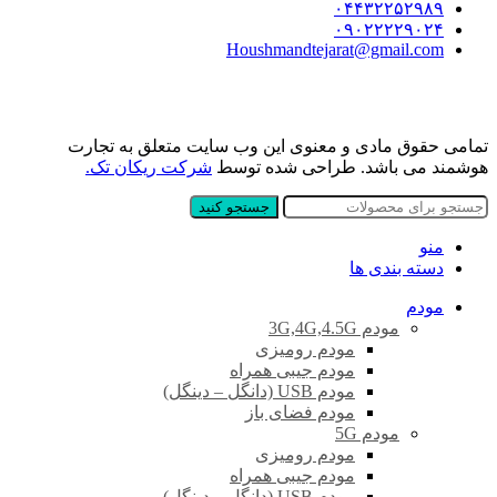
۰۴۴۳۲۲۵۲۹۸۹
۰۹۰۲۲۲۲۹۰۲۴
Houshmandtejarat@gmail.com
تمامی حقوق مادی و معنوی این وب سایت متعلق به تجارت
هوشمند می باشد. طراحی شده توسط
شرکت ریکان تک.
جستجو کنید
منو
دسته بندی ها
مودم
مودم 3G,4G,4.5G
مودم رومیزی
مودم جیبی همراه
مودم USB (دانگل – دینگل)
مودم فضای باز
مودم 5G
مودم رومیزی
مودم جیبی همراه
مودم USB (دانگل – دینگل)