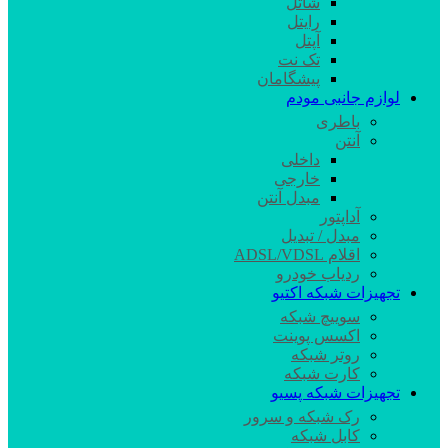
شاتل
رایتل
آپتل
تک نت
پیشگامان
لوازم جانبی مودم
باطری
آنتن
داخلی
خارجی
مبدل آنتن
آداپتور
مبدل / تبدیل
اقلام ADSL/VDSL
ردیاب خودرو
تجهیزات شبکه اکتیو
سوییچ شبکه
اکسس پوینت
روتر شبکه
کارت شبکه
تجهیزات شبکه پسیو
رک شبکه و سرور
کابل شبکه