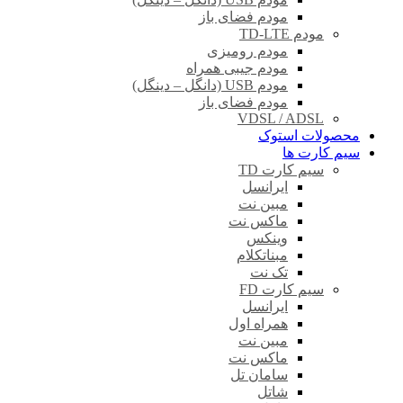
مودم فضای باز
مودم TD-LTE
مودم رومیزی
مودم جیبی همراه
مودم USB (دانگل – دینگل)
مودم فضای باز
VDSL / ADSL
محصولات استوک
سیم کارت ها
سیم کارت TD
ایرانسل
مبین نت
ماکس نت
وینکس
مبناتکلام
تک نت
سیم کارت FD
ایرانسل
همراه اول
مبین نت
ماکس نت
سامان تل
شاتل