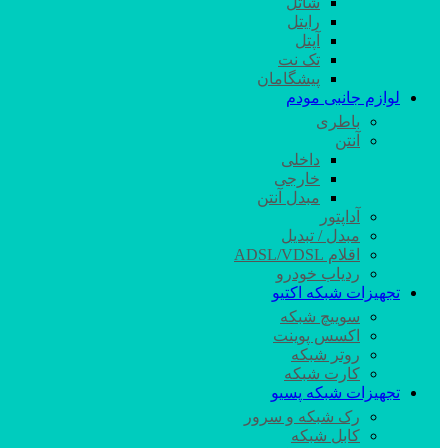
شاتل
رایتل
آپتل
تک نت
پیشگامان
لوازم جانبی مودم
باطری
آنتن
داخلی
خارجی
مبدل آنتن
آداپتور
مبدل / تبدیل
اقلام ADSL/VDSL
ردیاب خودرو
تجهیزات شبکه اکتیو
سوییچ شبکه
اکسس پوینت
روتر شبکه
کارت شبکه
تجهیزات شبکه پسیو
رک شبکه و سرور
کابل شبکه