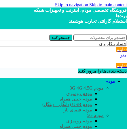
Skip to navigation
Skip to main content
فروشگاه تخصصی مودم، اینترنت و تجهیزات شبکه
برندها
استعلام گارانتی تجارت هوشمند
جستجو کنید
حساب کاربری
0
آیتم
منو
0
آیتم
دسته بندی ها را مرور کنید
مودم
مودم 3G,4G,4.5G
مودم رومیزی
مودم جیبی همراه
مودم USB (دانگل – دینگل)
مودم فضای باز
مودم 5G
مودم رومیزی
مودم جیبی همراه