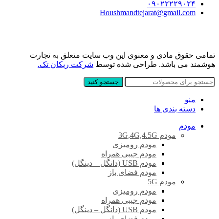
۰۹۰۲۲۲۲۹۰۲۴
Houshmandtejarat@gmail.com
تمامی حقوق مادی و معنوی این وب سایت متعلق به تجارت
هوشمند می باشد. طراحی شده توسط
شرکت ریکان تک.
جستجو کنید
منو
دسته بندی ها
مودم
مودم 3G,4G,4.5G
مودم رومیزی
مودم جیبی همراه
مودم USB (دانگل – دینگل)
مودم فضای باز
مودم 5G
مودم رومیزی
مودم جیبی همراه
مودم USB (دانگل – دینگل)
مودم فضای باز