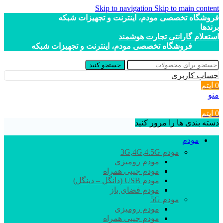
Skip to navigation
Skip to main content
فروشگاه تخصصی مودم، اینترنت و تجهیزات شبکه
برندها
استعلام گارانتی تجارت هوشمند
فروشگاه تخصصی مودم، اینترنت و تجهیزات شبکه
جستجو کنید
حساب کاربری
0
آیتم
منو
0
آیتم
دسته بندی ها را مرور کنید
مودم
مودم 3G,4G,4.5G
مودم رومیزی
مودم جیبی همراه
مودم USB (دانگل – دینگل)
مودم فضای باز
مودم 5G
مودم رومیزی
مودم جیبی همراه