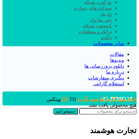
پچ کورد شبکه
سوکت های دیواری
پچ پنل
پاور ماژول
کیستون شبکه
ترانک و متعلقات
داکت
سایر محصولات
مقالات
ویدیوها
دانلود بروزرسانی ها
درباره ما
پیگیری سفارشات
استعلام گارانتی
۰۲۱-۴۴۹۵۲۱۱۳
خانه
سیم کارت ها
سیم کارت TD
TDوینکس
هیچ محصولی یافت نشد.
جستجو کنید
تجارت هوشمند