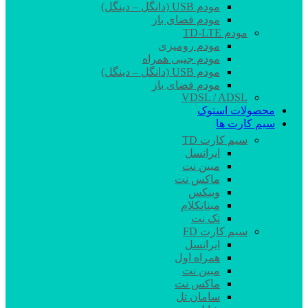
مودم USB (دانگل – دینگل)
مودم فضای باز
مودم TD-LTE
مودم رومیزی
مودم جیبی همراه
مودم USB (دانگل – دینگل)
مودم فضای باز
VDSL / ADSL
محصولات استوک
سیم کارت ها
سیم کارت TD
ایرانسل
مبین نت
ماکس نت
وینکس
مبناتکلام
تک نت
سیم کارت FD
ایرانسل
همراه اول
مبین نت
ماکس نت
سامان تل