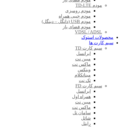
مودم TD-LTE
مودم رومیزی
مودم جیبی همراه
مودم USB (دانگل – دینگل)
مودم فضای باز
VDSL / ADSL
محصولات استوک
سیم کارت ها
سیم کارت TD
ایرانسل
مبین نت
ماکس نت
وینکس
مبناتکلام
تک نت
سیم کارت FD
ایرانسل
همراه اول
مبین نت
ماکس نت
سامان تل
شاتل
رایتل