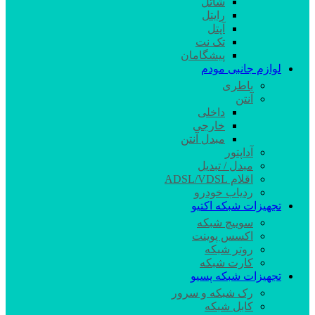
شاتل
رایتل
آپتل
تک نت
پیشگامان
لوازم جانبی مودم
باطری
آنتن
داخلی
خارجی
مبدل آنتن
آداپتور
مبدل / تبدیل
اقلام ADSL/VDSL
ردیاب خودرو
تجهیزات شبکه اکتیو
سوییچ شبکه
اکسس پوینت
روتر شبکه
کارت شبکه
تجهیزات شبکه پسیو
رک شبکه و سرور
کابل شبکه