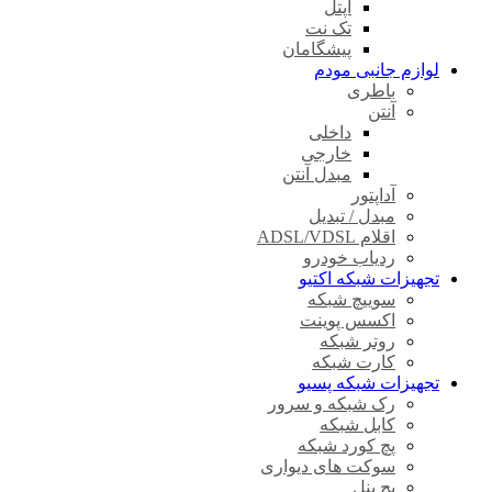
آپتل
تک نت
پیشگامان
لوازم جانبی مودم
باطری
آنتن
داخلی
خارجی
مبدل آنتن
آداپتور
مبدل / تبدیل
اقلام ADSL/VDSL
ردیاب خودرو
تجهیزات شبکه اکتیو
سوییچ شبکه
اکسس پوینت
روتر شبکه
کارت شبکه
تجهیزات شبکه پسیو
رک شبکه و سرور
کابل شبکه
پچ کورد شبکه
سوکت های دیواری
پچ پنل