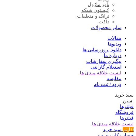
پاور ماژول
کیستون شبکه
ترانک و متعلقات
داکت
سایر محصولات
مقالات
ویدیوها
دانلود بروزرسانی ها
درباره ما
پیگیری سفارشات
استعلام گارانتی
لیست علاقه مندی ها
مقایسه
ورود / ثبت نام
سبد خرید
بستن
فیلترها
فروشگاه
فیلترها
لیست علاقه مندی ها
0
آیتم
سبد خرید
حساب کاربری من