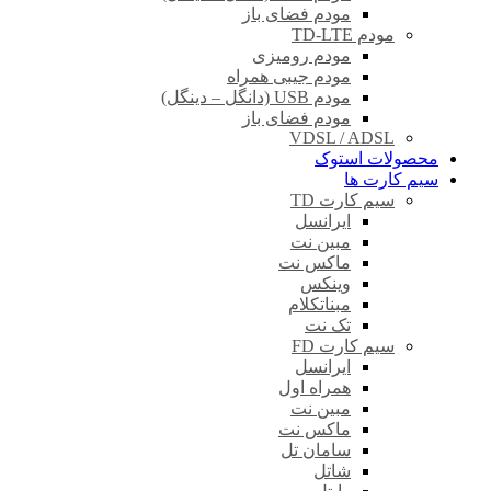
مودم فضای باز
مودم TD-LTE
مودم رومیزی
مودم جیبی همراه
مودم USB (دانگل – دینگل)
مودم فضای باز
VDSL / ADSL
محصولات استوک
سیم کارت ها
سیم کارت TD
ایرانسل
مبین نت
ماکس نت
وینکس
مبناتکلام
تک نت
سیم کارت FD
ایرانسل
همراه اول
مبین نت
ماکس نت
سامان تل
شاتل