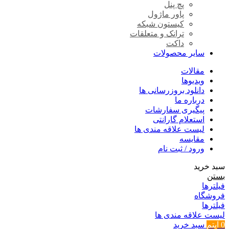
پچ پنل
پاور ماژول
کیستون شبکه
ترانک و متعلقات
داکت
سایر محصولات
مقالات
ویدیوها
دانلود بروزرسانی ها
درباره ما
پیگیری سفارشات
استعلام گارانتی
لیست علاقه مندی ها
مقایسه
ورود / ثبت نام
سبد خرید
بستن
فیلترها
فروشگاه
فیلترها
لیست علاقه مندی ها
0
آیتم
سبد خرید