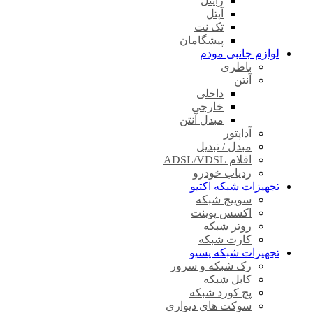
رایتل
آپتل
تک نت
پیشگامان
لوازم جانبی مودم
باطری
آنتن
داخلی
خارجی
مبدل آنتن
آداپتور
مبدل / تبدیل
اقلام ADSL/VDSL
ردیاب خودرو
تجهیزات شبکه اکتیو
سوییچ شبکه
اکسس پوینت
روتر شبکه
کارت شبکه
تجهیزات شبکه پسیو
رک شبکه و سرور
کابل شبکه
پچ کورد شبکه
سوکت های دیواری