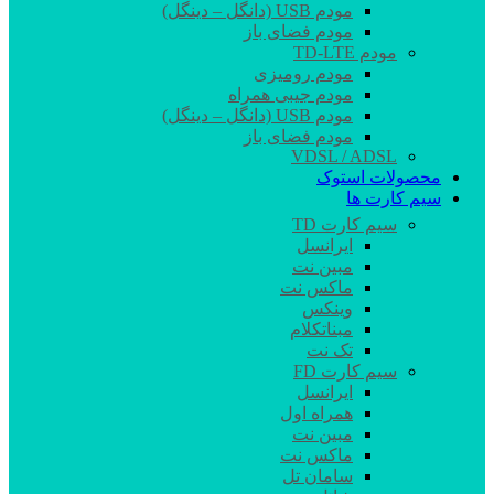
مودم USB (دانگل – دینگل)
مودم فضای باز
مودم TD-LTE
مودم رومیزی
مودم جیبی همراه
مودم USB (دانگل – دینگل)
مودم فضای باز
VDSL / ADSL
محصولات استوک
سیم کارت ها
سیم کارت TD
ایرانسل
مبین نت
ماکس نت
وینکس
مبناتکلام
تک نت
سیم کارت FD
ایرانسل
همراه اول
مبین نت
ماکس نت
سامان تل