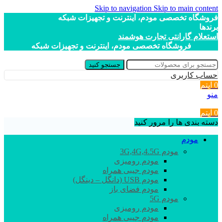
Skip to navigation
Skip to main content
فروشگاه تخصصی مودم، اینترنت و تجهیزات شبکه
برندها
استعلام گارانتی تجارت هوشمند
فروشگاه تخصصی مودم، اینترنت و تجهیزات شبکه
جستجو کنید
حساب کاربری
0
آیتم
منو
0
آیتم
دسته بندی ها را مرور کنید
مودم
مودم 3G,4G,4.5G
مودم رومیزی
مودم جیبی همراه
مودم USB (دانگل – دینگل)
مودم فضای باز
مودم 5G
مودم رومیزی
مودم جیبی همراه