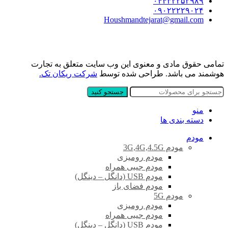
۰۴۴۳۲۲۵۲۹۸۹
۰۹۰۲۲۲۲۹۰۲۴
Houshmandtejarat@gmail.com
تمامی حقوق مادی و معنوی این وب سایت متعلق به تجارت
هوشمند می باشد. طراحی شده توسط
شرکت ریکان تک.
جستجو کنید
منو
دسته بندی ها
مودم
مودم 3G,4G,4.5G
مودم رومیزی
مودم جیبی همراه
مودم USB (دانگل – دینگل)
مودم فضای باز
مودم 5G
مودم رومیزی
مودم جیبی همراه
مودم USB (دانگل – دینگل)