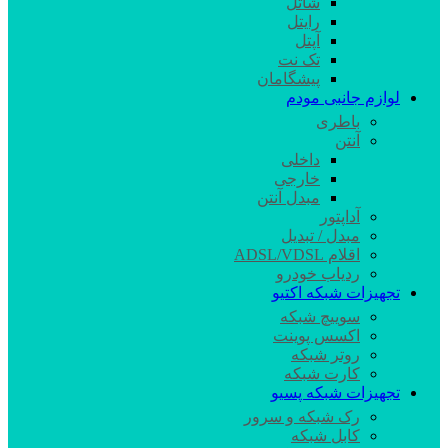
شاتل
رایتل
آپتل
تک نت
پیشگامان
لوازم جانبی مودم
باطری
آنتن
داخلی
خارجی
مبدل آنتن
آداپتور
مبدل / تبدیل
اقلام ADSL/VDSL
ردیاب خودرو
تجهیزات شبکه اکتیو
سوییچ شبکه
اکسس پوینت
روتر شبکه
کارت شبکه
تجهیزات شبکه پسیو
رک شبکه و سرور
کابل شبکه