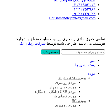
طبقه اول پلاک 68 واحد 107
۰۲۱۴۴۹۵۲۱۱۳
۰۴۴۳۲۲۵۲۹۸۹
۰۹۰۲۲۲۲۹۰۲۴
Houshmandtejarat@gmail.com
تمامی حقوق مادی و معنوی این وب سایت متعلق به تجارت
هوشمند می باشد. طراحی شده توسط
شرکت ریکان تک.
جستجو کنید
منو
دسته بندی ها
مودم
مودم 3G,4G,4.5G
مودم رومیزی
مودم جیبی همراه
مودم USB (دانگل – دینگل)
مودم فضای باز
مودم 5G
مودم رومیزی