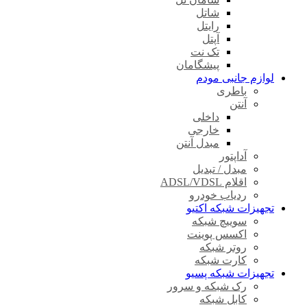
شاتل
رایتل
آپتل
تک نت
پیشگامان
لوازم جانبی مودم
باطری
آنتن
داخلی
خارجی
مبدل آنتن
آداپتور
مبدل / تبدیل
اقلام ADSL/VDSL
ردیاب خودرو
تجهیزات شبکه اکتیو
سوییچ شبکه
اکسس پوینت
روتر شبکه
کارت شبکه
تجهیزات شبکه پسیو
رک شبکه و سرور
کابل شبکه