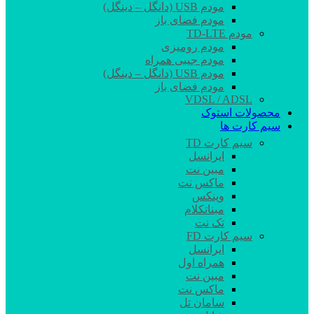
مودم USB (دانگل – دینگل)
مودم فضای باز
مودم TD-LTE
مودم رومیزی
مودم جیبی همراه
مودم USB (دانگل – دینگل)
مودم فضای باز
VDSL / ADSL
محصولات استوک
سیم کارت ها
سیم کارت TD
ایرانسل
مبین نت
ماکس نت
وینکس
مبناتکلام
تک نت
سیم کارت FD
ایرانسل
همراه اول
مبین نت
ماکس نت
سامان تل