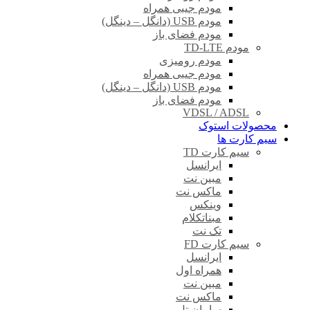
مودم جیبی همراه
مودم USB (دانگل – دینگل)
مودم فضای باز
مودم TD-LTE
مودم رومیزی
مودم جیبی همراه
مودم USB (دانگل – دینگل)
مودم فضای باز
VDSL / ADSL
محصولات استوک
سیم کارت ها
سیم کارت TD
ایرانسل
مبین نت
ماکس نت
وینکس
مبناتکلام
تک نت
سیم کارت FD
ایرانسل
همراه اول
مبین نت
ماکس نت
سامان تل