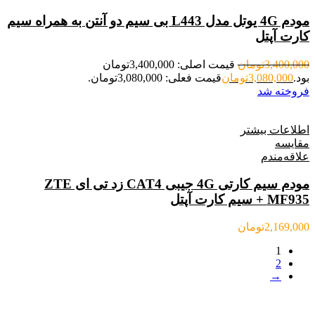
مودم 4G یوتل مدل L443 بی سیم دو آنتن به همراه سیم
کارت آپتل
3,400,000
تومان
قیمت اصلی: 3,400,000تومان
بود.
3,080,000
تومان
قیمت فعلی: 3,080,000تومان.
فروخته شد
اطلاعات بیشتر
مقایسه
علاقه‌مندم
مودم سیم کارتی 4G جیبی CAT4 زد تی ای ZTE
MF935 + سیم کارت آپتل
2,169,000
تومان
1
2
→