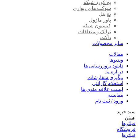
پچ کورد شبکه
سوکت های دیواری
پچ پنل
پاور ماژول
کیستون شبکه
ترانک و متعلقات
داکت
سایر محصولات
مقالات
ویدیوها
دانلود بروزرسانی ها
درباره ما
پیگیری سفارشات
استعلام گارانتی
لیست علاقه مندی ها
مقایسه
ورود / ثبت نام
سبد خرید
بستن
فیلترها
فروشگاه
فیلترها