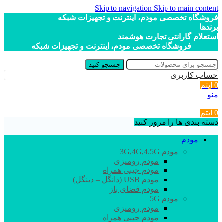
Skip to navigation
Skip to main content
فروشگاه تخصصی مودم، اینترنت و تجهیزات شبکه
برندها
استعلام گارانتی تجارت هوشمند
فروشگاه تخصصی مودم، اینترنت و تجهیزات شبکه
جستجو کنید
حساب کاربری
0
آیتم
منو
0
آیتم
دسته بندی ها را مرور کنید
مودم
مودم 3G,4G,4.5G
مودم رومیزی
مودم جیبی همراه
مودم USB (دانگل – دینگل)
مودم فضای باز
مودم 5G
مودم رومیزی
مودم جیبی همراه