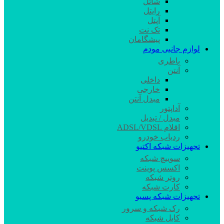
شاتل
رایتل
آپتل
تک نت
پیشگامان
لوازم جانبی مودم
باطری
آنتن
داخلی
خارجی
مبدل آنتن
آداپتور
مبدل / تبدیل
اقلام ADSL/VDSL
ردیاب خودرو
تجهیزات شبکه اکتیو
سوییچ شبکه
اکسس پوینت
روتر شبکه
کارت شبکه
تجهیزات شبکه پسیو
رک شبکه و سرور
کابل شبکه