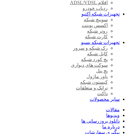
اقلام ADSL/VDSL
ردیاب خودرو
تجهیزات شبکه اکتیو
سوییچ شبکه
اکسس پوینت
روتر شبکه
کارت شبکه
تجهیزات شبکه پسیو
رک شبکه و سرور
کابل شبکه
پچ کورد شبکه
سوکت های دیواری
پچ پنل
پاور ماژول
کیستون شبکه
ترانک و متعلقات
داکت
سایر محصولات
مقالات
ویدیوها
دانلود بروزرسانی ها
درباره ما
پیگیری سفارشات