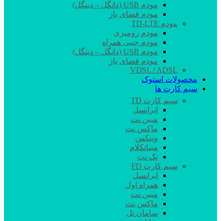
مودم USB (دانگل – دینگل)
مودم فضای باز
مودم TD-LTE
مودم رومیزی
مودم جیبی همراه
مودم USB (دانگل – دینگل)
مودم فضای باز
VDSL / ADSL
محصولات استوک
سیم کارت ها
سیم کارت TD
ایرانسل
مبین نت
ماکس نت
وینکس
مبناتکلام
تک نت
سیم کارت FD
ایرانسل
همراه اول
مبین نت
ماکس نت
سامان تل