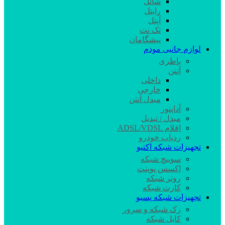
شاتل
رایتل
آپتل
تک نت
پیشگامان
لوازم جانبی مودم
باطری
آنتن
داخلی
خارجی
مبدل آنتن
آداپتور
مبدل / تبدیل
اقلام ADSL/VDSL
ردیاب خودرو
تجهیزات شبکه اکتیو
سوییچ شبکه
اکسس پوینت
روتر شبکه
کارت شبکه
تجهیزات شبکه پسیو
رک شبکه و سرور
کابل شبکه