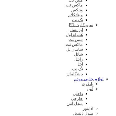
مبین نت
ماکس نت
وینکس
مبناتکلام
تک نت
سیم کارت FD
ایرانسل
همراه اول
مبین نت
ماکس نت
سامان تل
شاتل
رایتل
آپتل
تک نت
پیشگامان
لوازم جانبی مودم
باطری
آنتن
داخلی
خارجی
مبدل آنتن
آداپتور
مبدل / تبدیل