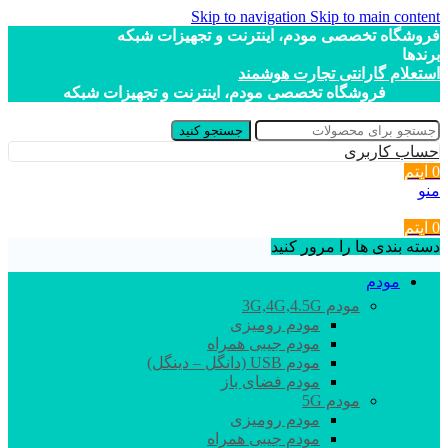
Skip to navigation
Skip to main content
فروشگاه تخصصی مودم، اینترنت و تجهیزات شبکه
برندها
استعلام گارانتی تجارت هوشمند
فروشگاه تخصصی مودم، اینترنت و تجهیزات شبکه
جستجو کنید
حساب کاربری
0
آیتم
منو
0
آیتم
دسته بندی ها را مرور کنید
مودم
مودم 3G,4G,4.5G
مودم رومیزی
مودم جیبی همراه
مودم USB (دانگل – دینگل)
مودم فضای باز
مودم 5G
مودم رومیزی
مودم جیبی همراه