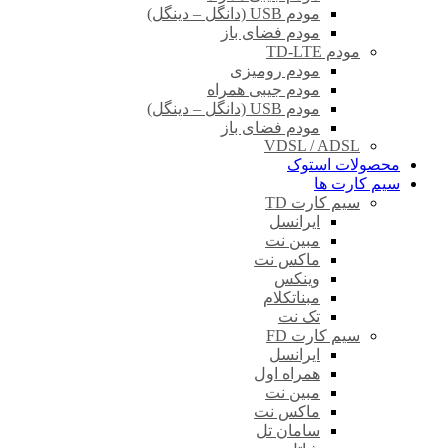
مودم USB (دانگل – دینگل)
مودم فضای باز
مودم TD-LTE
مودم رومیزی
مودم جیبی همراه
مودم USB (دانگل – دینگل)
مودم فضای باز
VDSL / ADSL
محصولات استوک
سیم کارت ها
سیم کارت TD
ایرانسل
مبین نت
ماکس نت
وینکس
مبناتکلام
تک نت
سیم کارت FD
ایرانسل
همراه اول
مبین نت
ماکس نت
سامان تل