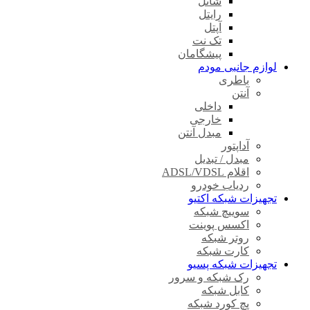
شاتل
رایتل
آپتل
تک نت
پیشگامان
لوازم جانبی مودم
باطری
آنتن
داخلی
خارجی
مبدل آنتن
آداپتور
مبدل / تبدیل
اقلام ADSL/VDSL
ردیاب خودرو
تجهیزات شبکه اکتیو
سوییچ شبکه
اکسس پوینت
روتر شبکه
کارت شبکه
تجهیزات شبکه پسیو
رک شبکه و سرور
کابل شبکه
پچ کورد شبکه