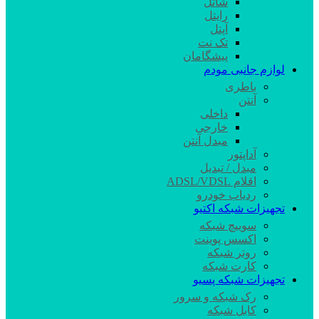
شاتل
رایتل
آپتل
تک نت
پیشگامان
لوازم جانبی مودم
باطری
آنتن
داخلی
خارجی
مبدل آنتن
آداپتور
مبدل / تبدیل
اقلام ADSL/VDSL
ردیاب خودرو
تجهیزات شبکه اکتیو
سوییچ شبکه
اکسس پوینت
روتر شبکه
کارت شبکه
تجهیزات شبکه پسیو
رک شبکه و سرور
کابل شبکه