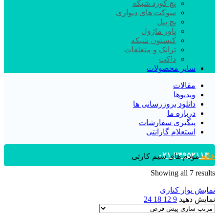
پچ کورد شبکه
سوکت های دیواری
پچ پنل
پاور ماژول
کیستون شبکه
ترانک و متعلقات
داکت
سایر محصولات
مقالات
ویدیوها
دانلود بروزرسانی ها
درباره ما
پیگیری سفارشات
استعلام گارانتی
۰۲۱-۴۴۹۵۲۱۱۳
خانه
مودم های سیم کارتی
Showing all 7 results
نمایش نوار کناری
نمایش دهید
9
12
18
24