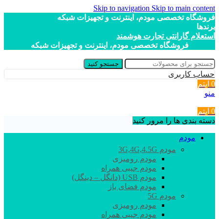
Skip to navigation
Skip to main content
فروشگاه تخصصی مودم، اینترنت و تجهیزات شبکه
برندها
استعلام گارانتی تجارت هوشمند
فروشگاه تخصصی مودم، اینترنت و تجهیزات شبکه
جستجو کنید
حساب کاربری
0
آیتم
منو
0
آیتم
دسته بندی ها را مرور کنید
مودم
مودم 3G,4G,4.5G
مودم رومیزی
مودم جیبی همراه
مودم USB (دانگل – دینگل)
مودم فضای باز
مودم 5G
مودم رومیزی
مودم جیبی همراه