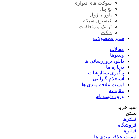
سوکت های دیواری
پچ پنل
پاور ماژول
کیستون شبکه
ترانک و متعلقات
داکت
سایر محصولات
مقالات
ویدیوها
دانلود بروزرسانی ها
درباره ما
پیگیری سفارشات
استعلام گارانتی
لیست علاقه مندی ها
مقایسه
ورود / ثبت نام
سبد خرید
بستن
فیلترها
فروشگاه
فیلترها
لیست علاقه مندی ها