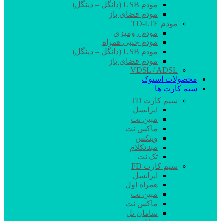
مودم USB (دانگل – دینگل)
مودم فضای باز
مودم TD-LTE
مودم رومیزی
مودم جیبی همراه
مودم USB (دانگل – دینگل)
مودم فضای باز
VDSL / ADSL
محصولات استوک
سیم کارت ها
سیم کارت TD
ایرانسل
مبین نت
ماکس نت
وینکس
مبناتکلام
تک نت
سیم کارت FD
ایرانسل
همراه اول
مبین نت
ماکس نت
سامان تل