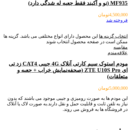
MF935 (نو و آکبند فقط جعبه له شدگی دارد)
4,500,000
تومان
فروخته شد
انتخاب گزینه ها
این محصول دارای انواع مختلفی می باشد. گزینه ها
ممکن است در صفحه محصول انتخاب شوند
مقایسه
علاقه‌مندم
مودم استوک سیم کارتی آنلاک 4G جیبی CAT4 زد تی
ای ZTE U10S Pro (صحفه‌نمایش خراب + جعبه و
متعلقات)
5,000,000
تومان
این مودم ها به صورت رومیزی و جیبی موجود می باشند که بدون
نیاز به تلفن ثابت و قابلیت حمل و نقل دارند.به صورت لاک یا آنلاک
در فروشگاه ها به فروش می روند.