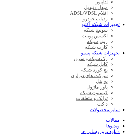
آداپتور
مبدل / تبدیل
اقلام ADSL/VDSL
ردیاب خودرو
تجهیزات شبکه اکتیو
سوییچ شبکه
اکسس پوینت
روتر شبکه
کارت شبکه
تجهیزات شبکه پسیو
رک شبکه و سرور
کابل شبکه
پچ کورد شبکه
سوکت های دیواری
پچ پنل
پاور ماژول
کیستون شبکه
ترانک و متعلقات
داکت
سایر محصولات
مقالات
ویدیوها
دانلود بروزرسانی ها