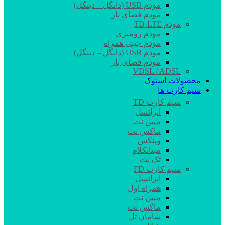
مودم USB (دانگل – دینگل)
مودم فضای باز
مودم TD-LTE
مودم رومیزی
مودم جیبی همراه
مودم USB (دانگل – دینگل)
مودم فضای باز
VDSL / ADSL
محصولات استوک
سیم کارت ها
سیم کارت TD
ایرانسل
مبین نت
ماکس نت
وینکس
مبناتکلام
تک نت
سیم کارت FD
ایرانسل
همراه اول
مبین نت
ماکس نت
سامان تل