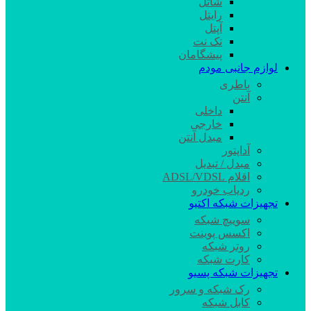
شاتل
رایتل
آپتل
تک نت
پیشگامان
لوازم جانبی مودم
باطری
آنتن
داخلی
خارجی
مبدل آنتن
آداپتور
مبدل / تبدیل
اقلام ADSL/VDSL
ردیاب خودرو
تجهیزات شبکه اکتیو
سوییچ شبکه
اکسس پوینت
روتر شبکه
کارت شبکه
تجهیزات شبکه پسیو
رک شبکه و سرور
کابل شبکه