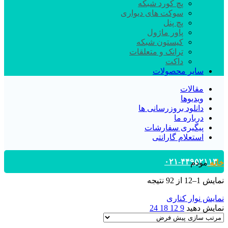
پچ کورد شبکه
سوکت های دیواری
پچ پنل
پاور ماژول
کیستون شبکه
ترانک و متعلقات
داکت
سایر محصولات
مقالات
ویدیوها
دانلود بروزرسانی ها
درباره ما
پیگیری سفارشات
استعلام گارانتی
۰۲۱-۴۴۹۵۲۱۱۳
خانه
مودم
نمایش 1–12 از 92 نتیجه
نمایش نوار کناری
نمایش دهید
9
12
18
24