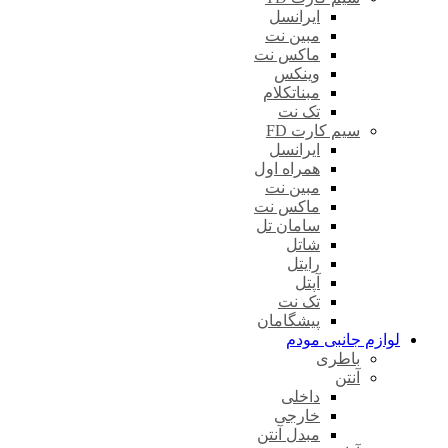
ایرانسل
مبین نت
ماکس نت
وینکس
مبناتکلام
تک نت
سیم کارت FD
ایرانسل
همراه اول
مبین نت
ماکس نت
سامان تل
شاتل
رایتل
آپتل
تک نت
پیشگامان
لوازم جانبی مودم
باطری
آنتن
داخلی
خارجی
مبدل آنتن