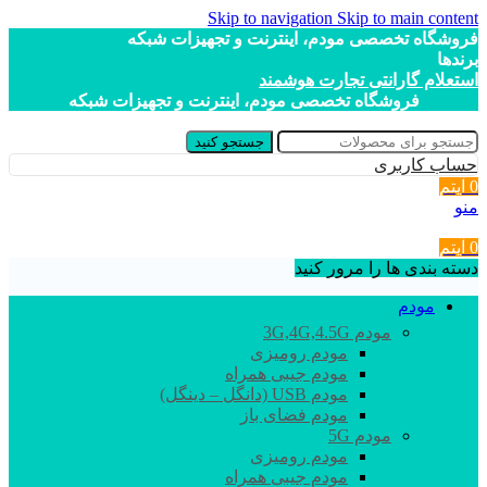
Skip to navigation
Skip to main content
فروشگاه تخصصی مودم، اینترنت و تجهیزات شبکه
برندها
استعلام گارانتی تجارت هوشمند
فروشگاه تخصصی مودم، اینترنت و تجهیزات شبکه
جستجو کنید
حساب کاربری
0
آیتم
منو
0
آیتم
دسته بندی ها را مرور کنید
مودم
مودم 3G,4G,4.5G
مودم رومیزی
مودم جیبی همراه
مودم USB (دانگل – دینگل)
مودم فضای باز
مودم 5G
مودم رومیزی
مودم جیبی همراه