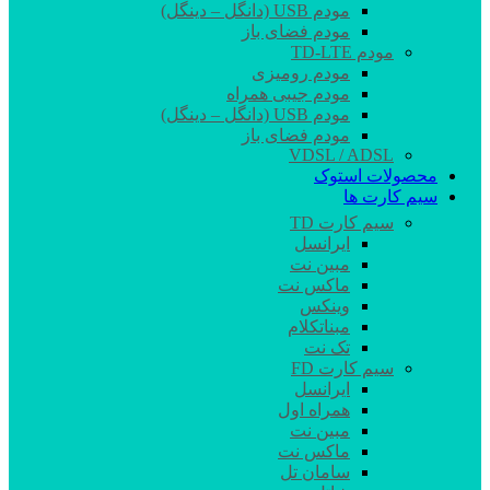
مودم USB (دانگل – دینگل)
مودم فضای باز
مودم TD-LTE
مودم رومیزی
مودم جیبی همراه
مودم USB (دانگل – دینگل)
مودم فضای باز
VDSL / ADSL
محصولات استوک
سیم کارت ها
سیم کارت TD
ایرانسل
مبین نت
ماکس نت
وینکس
مبناتکلام
تک نت
سیم کارت FD
ایرانسل
همراه اول
مبین نت
ماکس نت
سامان تل