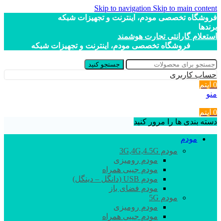
Skip to navigation
Skip to main content
فروشگاه تخصصی مودم، اینترنت و تجهیزات شبکه
برندها
استعلام گارانتی تجارت هوشمند
فروشگاه تخصصی مودم، اینترنت و تجهیزات شبکه
جستجو کنید
حساب کاربری
0
آیتم
منو
0
آیتم
دسته بندی ها را مرور کنید
مودم
مودم 3G,4G,4.5G
مودم رومیزی
مودم جیبی همراه
مودم USB (دانگل – دینگل)
مودم فضای باز
مودم 5G
مودم رومیزی
مودم جیبی همراه