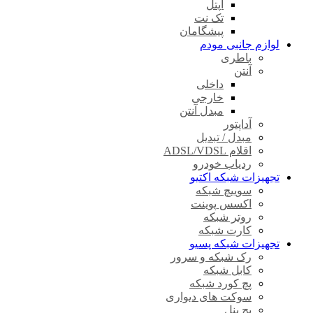
آپتل
تک نت
پیشگامان
لوازم جانبی مودم
باطری
آنتن
داخلی
خارجی
مبدل آنتن
آداپتور
مبدل / تبدیل
اقلام ADSL/VDSL
ردیاب خودرو
تجهیزات شبکه اکتیو
سوییچ شبکه
اکسس پوینت
روتر شبکه
کارت شبکه
تجهیزات شبکه پسیو
رک شبکه و سرور
کابل شبکه
پچ کورد شبکه
سوکت های دیواری
پچ پنل