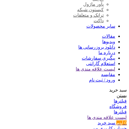
پاور ماژول
کیستون شبکه
ترانک و متعلقات
داکت
سایر محصولات
مقالات
ویدیوها
دانلود بروزرسانی ها
درباره ما
پیگیری سفارشات
استعلام گارانتی
لیست علاقه مندی ها
مقایسه
ورود / ثبت نام
سبد خرید
بستن
فیلترها
فروشگاه
فیلترها
لیست علاقه مندی ها
0
آیتم
سبد خرید
حساب کاربری من