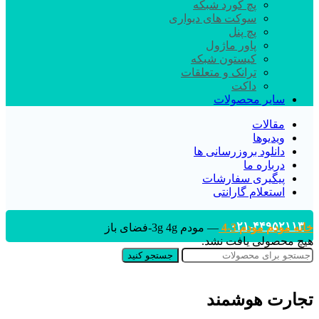
پچ کورد شبکه
سوکت های دیواری
پچ پنل
پاور ماژول
کیستون شبکه
ترانک و متعلقات
داکت
سایر محصولات
مقالات
ویدیوها
دانلود بروزرسانی ها
درباره ما
پیگیری سفارشات
استعلام گارانتی
۰۲۱-۴۴۹۵۲۱۱۳
خانه
مودم
مودم 3-4
— مودم 3g 4g-فضای باز
هیچ محصولی یافت نشد.
جستجو کنید
تجارت هوشمند