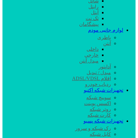
شاتل
رایتل
آپتل
تک نت
پیشگامان
لوازم جانبی مودم
باطری
آنتن
داخلی
خارجی
مبدل آنتن
آداپتور
مبدل / تبدیل
اقلام ADSL/VDSL
ردیاب خودرو
تجهیزات شبکه اکتیو
سوییچ شبکه
اکسس پوینت
روتر شبکه
کارت شبکه
تجهیزات شبکه پسیو
رک شبکه و سرور
کابل شبکه