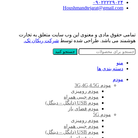
۰۹۰۲۲۲۲۹۰۲۴
Houshmandtejarat@gmail.com
تمامی حقوق مادی و معنوی این وب سایت متعلق به تجارت
هوشمند می باشد. طراحی شده توسط
شرکت ریکان تک.
جستجو کنید
منو
دسته بندی ها
مودم
مودم 3G,4G,4.5G
مودم رومیزی
مودم جیبی همراه
مودم USB (دانگل – دینگل)
مودم فضای باز
مودم 5G
مودم رومیزی
مودم جیبی همراه
مودم USB (دانگل – دینگل)
مودم فضای باز