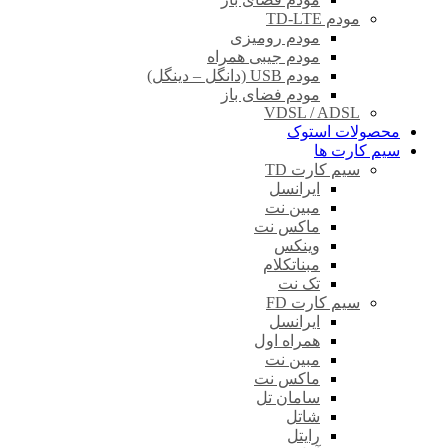
مودم TD-LTE
مودم رومیزی
مودم جیبی همراه
مودم USB (دانگل – دینگل)
مودم فضای باز
VDSL / ADSL
محصولات استوک
سیم کارت ها
سیم کارت TD
ایرانسل
مبین نت
ماکس نت
وینکس
مبناتکلام
تک نت
سیم کارت FD
ایرانسل
همراه اول
مبین نت
ماکس نت
سامان تل
شاتل
رایتل