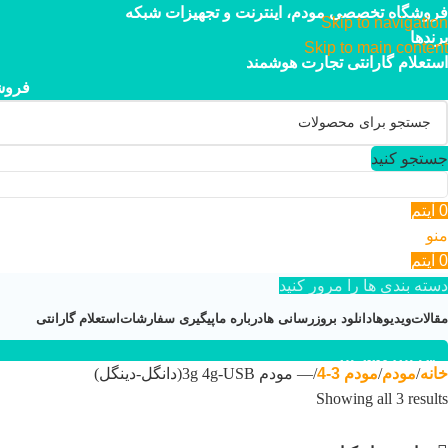
فروشگاه تخصصی مودم، اینترنت و تجهیزات شبکه
Skip to navigation
برندها
Skip to main content
استعلام گارانتی تجارت هوشمند
فروش
جستجو کنید
0
آیتم
منو
0
آیتم
دسته بندی ها را مرور کنید
مقالات
ویدیوها
دانلود بروزرسانی ها
درباره ما
پیگیری سفارشات
استعلام گارانتی
۰۲۱-۴۴۹۵۲۱۱۳
خانه
مودم
مودم 3-4
— مودم 3g 4g-USB(دانگل-دینگل)
Showing all 3 results