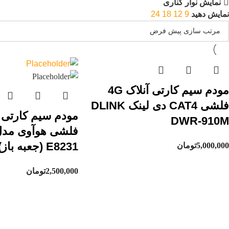
نمایش نوار کناری
نمایش دهید
9
12
18
24
مودم سیم کارتی آنلاک 4G
فلشی CAT4 دی لینک DLINK
DWR-910M
E8231 (جعبه باز)
5,000,000
تومان
2,500,000
تومان