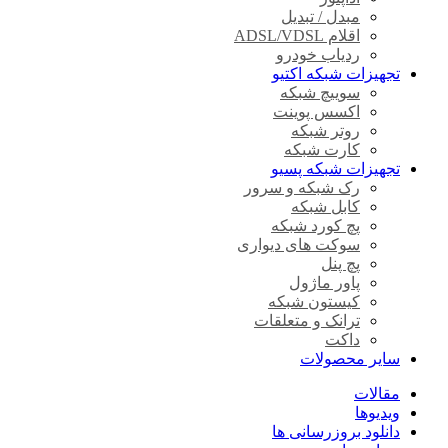
مبدل / تبدیل
اقلام ADSL/VDSL
ردیاب خودرو
تجهیزات شبکه اکتیو
سوییچ شبکه
اکسس پوینت
روتر شبکه
کارت شبکه
تجهیزات شبکه پسیو
رک شبکه و سرور
کابل شبکه
پچ کورد شبکه
سوکت های دیواری
پچ پنل
پاور ماژول
کیستون شبکه
ترانک و متعلقات
داکت
سایر محصولات
مقالات
ویدیوها
دانلود بروزرسانی ها