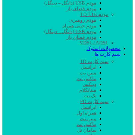
مودم USB (دانگل – دینگل)
مودم فضای باز
مودم TD-LTE
مودم رومیزی
مودم جیبی همراه
مودم USB (دانگل – دینگل)
مودم فضای باز
VDSL / ADSL
محصولات استوک
سیم کارت ها
سیم کارت TD
ایرانسل
مبین نت
ماکس نت
وینکس
مبناتکلام
تک نت
سیم کارت FD
ایرانسل
همراه اول
مبین نت
ماکس نت
سامان تل