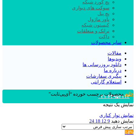
پچ کورد شبکه
سوکت های دیواری
پچ پنل
پاور ماژول
کیستون شبکه
ترانک و متعلقات
داکت
سایر محصولات
مقالات
ویدیوها
دانلود بروزرسانی ها
درباره ما
پیگیری سفارشات
استعلام گارانتی
خانه
محصولات برچسب خورده “آی‌پی‌ثابت”
۰۲۱-۴۴۹۵۲۱۱۳
نمایش یک نتیجه
نمایش نوار کناری
نمایش دهید
9
12
18
24
14%