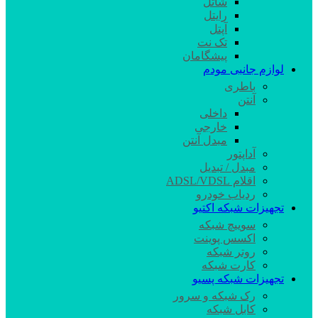
شاتل
رایتل
آپتل
تک نت
پیشگامان
لوازم جانبی مودم
باطری
آنتن
داخلی
خارجی
مبدل آنتن
آداپتور
مبدل / تبدیل
اقلام ADSL/VDSL
ردیاب خودرو
تجهیزات شبکه اکتیو
سوییچ شبکه
اکسس پوینت
روتر شبکه
کارت شبکه
تجهیزات شبکه پسیو
رک شبکه و سرور
کابل شبکه