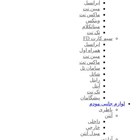
ایرانسل
مبین نت
ماکس نت
وینکس
مبناتکلام
تک نت
سیم کارت FD
ایرانسل
همراه اول
مبین نت
ماکس نت
سامان تل
شاتل
رایتل
آپتل
تک نت
پیشگامان
لوازم جانبی مودم
باطری
آنتن
داخلی
خارجی
مبدل آنتن
آداپتور