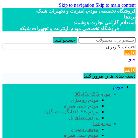
Skip to navigation
Skip to main content
فروشگاه تخصصی مودم، اینترنت و تجهیزات شبکه
برندها
استعلام گارانتی تجارت هوشمند
فروشگاه تخصصی مودم، اینترنت و تجهیزات شبکه
جستجو کنید
حساب کاربری
0
آیتم
منو
0
آیتم
دسته بندی ها را مرور کنید
مودم
مودم 3G,4G,4.5G
مودم رومیزی
مودم جیبی همراه
مودم USB (دانگل – دینگل)
مودم فضای باز
مودم 5G
مودم رومیزی
مودم جیبی همراه