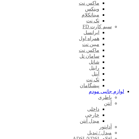
ماکس نت
وینکس
مبناتکلام
تک نت
سیم کارت FD
ایرانسل
همراه اول
مبین نت
ماکس نت
سامان تل
شاتل
رایتل
آپتل
تک نت
پیشگامان
لوازم جانبی مودم
باطری
آنتن
داخلی
خارجی
مبدل آنتن
آداپتور
مبدل / تبدیل
اقلام ADSL/VDSL