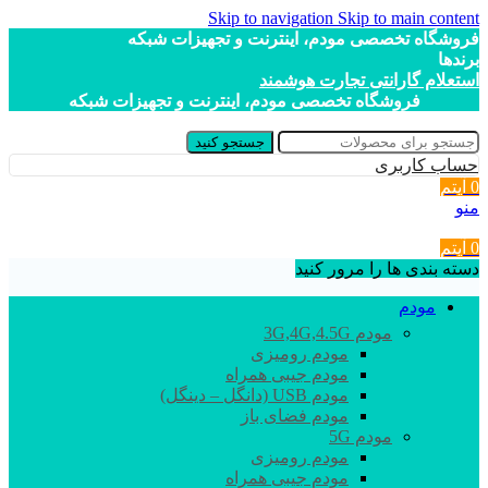
Skip to navigation
Skip to main content
فروشگاه تخصصی مودم، اینترنت و تجهیزات شبکه
برندها
استعلام گارانتی تجارت هوشمند
فروشگاه تخصصی مودم، اینترنت و تجهیزات شبکه
جستجو کنید
حساب کاربری
0
آیتم
منو
0
آیتم
دسته بندی ها را مرور کنید
مودم
مودم 3G,4G,4.5G
مودم رومیزی
مودم جیبی همراه
مودم USB (دانگل – دینگل)
مودم فضای باز
مودم 5G
مودم رومیزی
مودم جیبی همراه