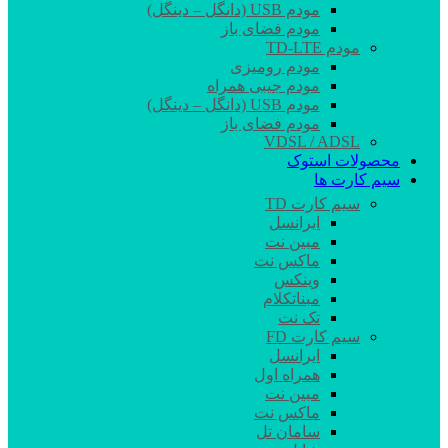
مودم USB (دانگل – دینگل)
مودم فضای باز
مودم TD-LTE
مودم رومیزی
مودم جیبی همراه
مودم USB (دانگل – دینگل)
مودم فضای باز
VDSL / ADSL
محصولات استوک
سیم کارت ها
سیم کارت TD
ایرانسل
مبین نت
ماکس نت
وینکس
مبناتکلام
تک نت
سیم کارت FD
ایرانسل
همراه اول
مبین نت
ماکس نت
سامان تل