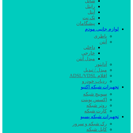
شاتل
رایتل
آپتل
تک نت
پیشگامان
لوازم جانبی مودم
باطری
آنتن
داخلی
خارجی
مبدل آنتن
آداپتور
مبدل / تبدیل
اقلام ADSL/VDSL
ردیاب خودرو
تجهیزات شبکه اکتیو
سوییچ شبکه
اکسس پوینت
روتر شبکه
کارت شبکه
تجهیزات شبکه پسیو
رک شبکه و سرور
کابل شبکه