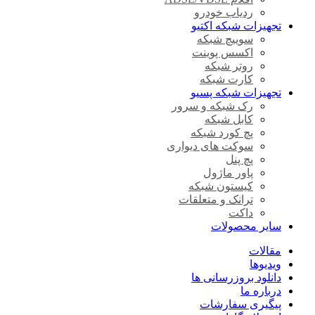
ردیاب خودرو
تجهیزات شبکه اکتیو
سوییچ شبکه
اکسس پوینت
روتر شبکه
کارت شبکه
تجهیزات شبکه پسیو
رک شبکه و سرور
کابل شبکه
پچ کورد شبکه
سوکت های دیواری
پچ پنل
پاور ماژول
کیستون شبکه
ترانک و متعلقات
داکت
سایر محصولات
مقالات
ویدیوها
دانلود بروزرسانی ها
درباره ما
پیگیری سفارشات