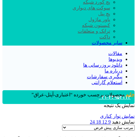
پچ کورد شبکه
سوکت های دیواری
پچ پنل
پاور ماژول
کیستون شبکه
ترانک و متعلقات
داکت
سایر محصولات
مقالات
ویدیوها
دانلود بروزرسانی ها
درباره ما
پیگیری سفارشات
استعلام گارانتی
خانه
محصولات برچسب خورده “اعتباری-آپتل-عراق”
۰۲۱-۴۴۹۵۲۱۱۳
نمایش یک نتیجه
نمایش نوار کناری
نمایش دهید
9
12
18
24