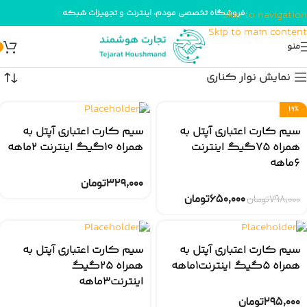
فروشگاه تخصصی مودم، اینترنت و تجهیزات شبکه
Skip to navigation
Skip to main content
منو
خانه
محصولات برچسب خورده “اعتباری”
نمایش ۱–۱۲ از ۱۷ نتیجه
نمایش نوار کناری
۱۹%
سیم کارت اعتباری آپتل به
سیم کارت اعتباری آپتل به
همراه ۷۵گیگ اینترنت
همراه ۱۰گیگ اینترنت ۲ماهه
۶ماهه
۳۲۹,۰۰۰
تومان
۶۵۰,۰۰۰
تومان
۷۹۸,۰۰۰
تومان
سیم کارت اعتباری آپتل به
سیم کارت اعتباری آپتل به
همراه ۵گیگ اینترنت۱ماهه
همراه ۲۵گیگ
اینترنت۳ماهه
۲۹۵,۰۰۰
تومان