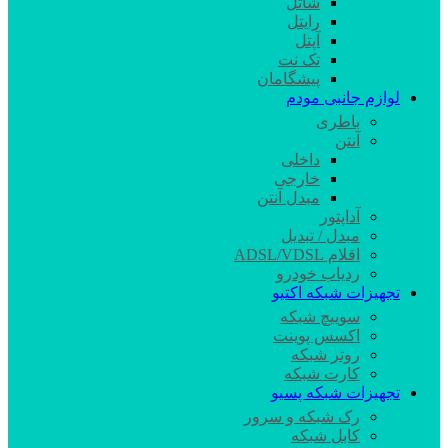
شاتل
رایتل
آپتل
تک نت
پیشگامان
لوازم جانبی مودم
باطری
آنتن
داخلی
خارجی
مبدل آنتن
آداپتور
مبدل / تبدیل
اقلام ADSL/VDSL
ردیاب خودرو
تجهیزات شبکه اکتیو
سوییچ شبکه
اکسس پوینت
روتر شبکه
کارت شبکه
تجهیزات شبکه پسیو
رک شبکه و سرور
کابل شبکه