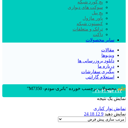
پچ کورد شبکه
سوکت های دیواری
پچ پنل
پاور ماژول
کیستون شبکه
ترانک و متعلقات
داکت
سایر محصولات
مقالات
ویدیوها
دانلود بروزرسانی ها
درباره ما
پیگیری سفارشات
استعلام گارانتی
خانه
محصولات برچسب خورده “باتری-مودم- M7350”
۰۲۱-۴۴۹۵۲۱۱۳
نمایش یک نتیجه
نمایش نوار کناری
نمایش دهید
9
12
18
24