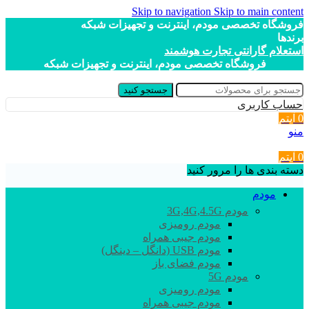
Skip to navigation
Skip to main content
فروشگاه تخصصی مودم، اینترنت و تجهیزات شبکه
برندها
استعلام گارانتی تجارت هوشمند
فروشگاه تخصصی مودم، اینترنت و تجهیزات شبکه
جستجو کنید
حساب کاربری
0
آیتم
منو
0
آیتم
دسته بندی ها را مرور کنید
مودم
مودم 3G,4G,4.5G
مودم رومیزی
مودم جیبی همراه
مودم USB (دانگل – دینگل)
مودم فضای باز
مودم 5G
مودم رومیزی
مودم جیبی همراه