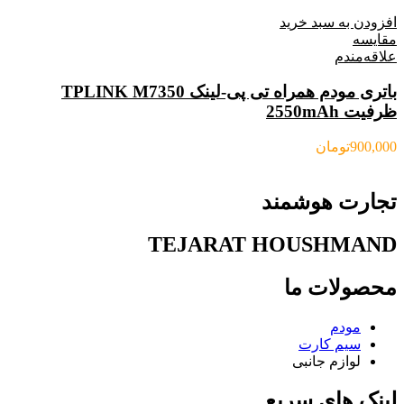
افزودن به سبد خرید
مقایسه
علاقه‌مندم
باتری مودم همراه تی پی-لینک TPLINK M7350
ظرفیت 2550mAh
900,000
تومان
تجارت هوشمند
TEJARAT HOUSHMAND
محصولات ما
مودم
سیم کارت
لوازم جانبی
لینک های سریع