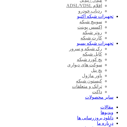
مبدل / تبدیل
اقلام ADSL/VDSL
ردیاب خودرو
تجهیزات شبکه اکتیو
سوییچ شبکه
اکسس پوینت
روتر شبکه
کارت شبکه
تجهیزات شبکه پسیو
رک شبکه و سرور
کابل شبکه
پچ کورد شبکه
سوکت های دیواری
پچ پنل
پاور ماژول
کیستون شبکه
ترانک و متعلقات
داکت
سایر محصولات
مقالات
ویدیوها
دانلود بروزرسانی ها
درباره ما