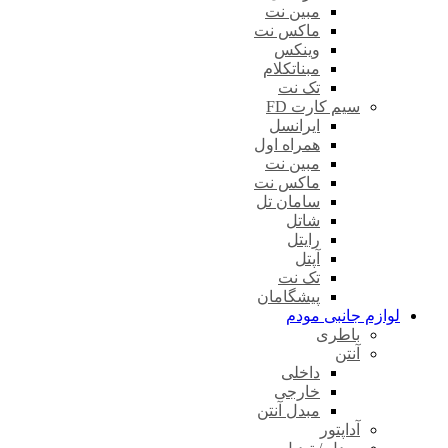
مبین نت
ماکس نت
وینکس
مبناتکلام
تک نت
سیم کارت FD
ایرانسل
همراه اول
مبین نت
ماکس نت
سامان تل
شاتل
رایتل
آپتل
تک نت
پیشگامان
لوازم جانبی مودم
باطری
آنتن
داخلی
خارجی
مبدل آنتن
آداپتور