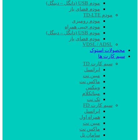
مودم USB (دانگل – دینگل)
مودم فضای باز
مودم TD-LTE
مودم رومیزی
مودم جیبی همراه
مودم USB (دانگل – دینگل)
مودم فضای باز
VDSL / ADSL
محصولات استوک
سیم کارت ها
سیم کارت TD
ایرانسل
مبین نت
ماکس نت
وینکس
مبناتکلام
تک نت
سیم کارت FD
ایرانسل
همراه اول
مبین نت
ماکس نت
سامان تل