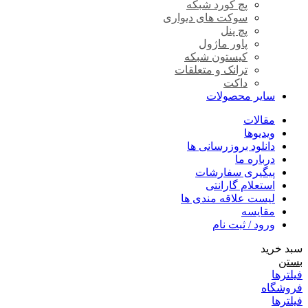
پچ کورد شبکه
سوکت های دیواری
پچ پنل
پاور ماژول
کیستون شبکه
ترانک و متعلقات
داکت
سایر محصولات
مقالات
ویدیوها
دانلود بروزرسانی ها
درباره ما
پیگیری سفارشات
استعلام گارانتی
لیست علاقه مندی ها
مقایسه
ورود / ثبت نام
سبد خرید
بستن
فیلترها
فروشگاه
فیلترها