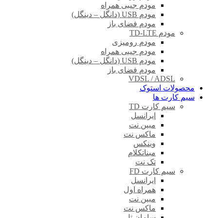
مودم جیبی همراه
مودم USB (دانگل – دینگل)
مودم فضای باز
مودم TD-LTE
مودم رومیزی
مودم جیبی همراه
مودم USB (دانگل – دینگل)
مودم فضای باز
VDSL / ADSL
محصولات استوک
سیم کارت ها
سیم کارت TD
ایرانسل
مبین نت
ماکس نت
وینکس
مبناتکلام
تک نت
سیم کارت FD
ایرانسل
همراه اول
مبین نت
ماکس نت
سامان تل