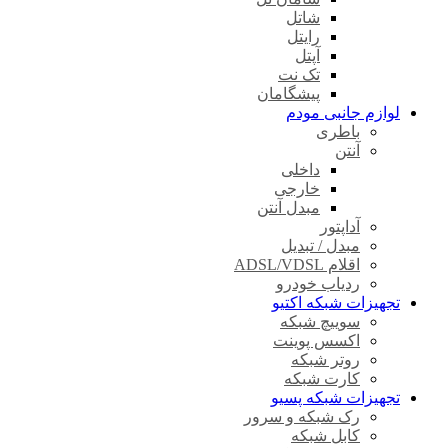
شاتل
رایتل
آپتل
تک نت
پیشگامان
لوازم جانبی مودم
باطری
آنتن
داخلی
خارجی
مبدل آنتن
آداپتور
مبدل / تبدیل
اقلام ADSL/VDSL
ردیاب خودرو
تجهیزات شبکه اکتیو
سوییچ شبکه
اکسس پوینت
روتر شبکه
کارت شبکه
تجهیزات شبکه پسیو
رک شبکه و سرور
کابل شبکه