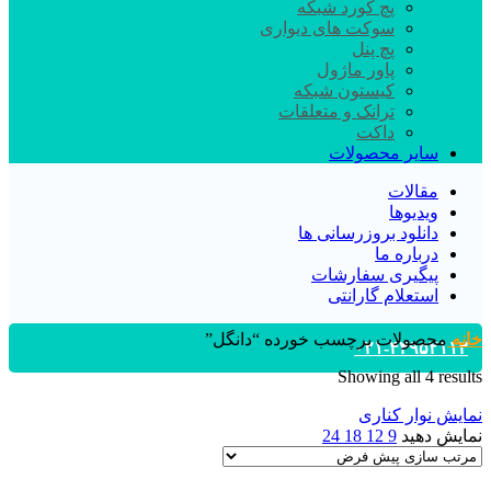
پچ کورد شبکه
سوکت های دیواری
پچ پنل
پاور ماژول
کیستون شبکه
ترانک و متعلقات
داکت
سایر محصولات
مقالات
ویدیوها
دانلود بروزرسانی ها
درباره ما
پیگیری سفارشات
استعلام گارانتی
خانه
محصولات برچسب خورده “دانگل”
۰۲۱-۴۴۹۵۲۱۱۳
Showing all 4 results
نمایش نوار کناری
نمایش دهید
9
12
18
24