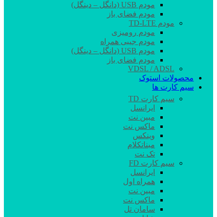
مودم USB (دانگل – دینگل)
مودم فضای باز
مودم TD-LTE
مودم رومیزی
مودم جیبی همراه
مودم USB (دانگل – دینگل)
مودم فضای باز
VDSL / ADSL
محصولات استوک
سیم کارت ها
سیم کارت TD
ایرانسل
مبین نت
ماکس نت
وینکس
مبناتکلام
تک نت
سیم کارت FD
ایرانسل
همراه اول
مبین نت
ماکس نت
سامان تل