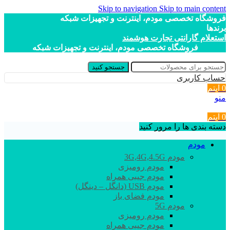
Skip to navigation
Skip to main content
فروشگاه تخصصی مودم، اینترنت و تجهیزات شبکه
برندها
استعلام گارانتی تجارت هوشمند
فروشگاه تخصصی مودم، اینترنت و تجهیزات شبکه
جستجو کنید
حساب کاربری
0
آیتم
منو
0
آیتم
دسته بندی ها را مرور کنید
مودم
مودم 3G,4G,4.5G
مودم رومیزی
مودم جیبی همراه
مودم USB (دانگل – دینگل)
مودم فضای باز
مودم 5G
مودم رومیزی
مودم جیبی همراه