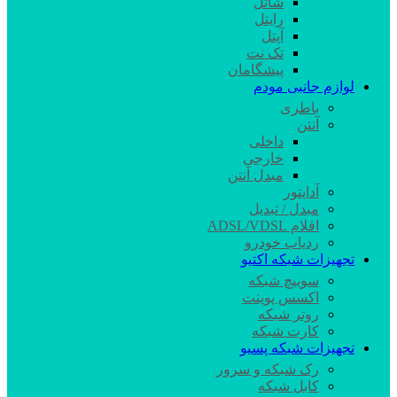
شاتل
رایتل
آپتل
تک نت
پیشگامان
لوازم جانبی مودم
باطری
آنتن
داخلی
خارجی
مبدل آنتن
آداپتور
مبدل / تبدیل
اقلام ADSL/VDSL
ردیاب خودرو
تجهیزات شبکه اکتیو
سوییچ شبکه
اکسس پوینت
روتر شبکه
کارت شبکه
تجهیزات شبکه پسیو
رک شبکه و سرور
کابل شبکه