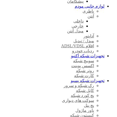
پیشگامان
لوازم جانبی مودم
باطری
آنتن
داخلی
خارجی
مبدل آنتن
آداپتور
مبدل / تبدیل
اقلام ADSL/VDSL
ردیاب خودرو
تجهیزات شبکه اکتیو
سوییچ شبکه
اکسس پوینت
روتر شبکه
کارت شبکه
تجهیزات شبکه پسیو
رک شبکه و سرور
کابل شبکه
پچ کورد شبکه
سوکت های دیواری
پچ پنل
پاور ماژول
کیستون شبکه