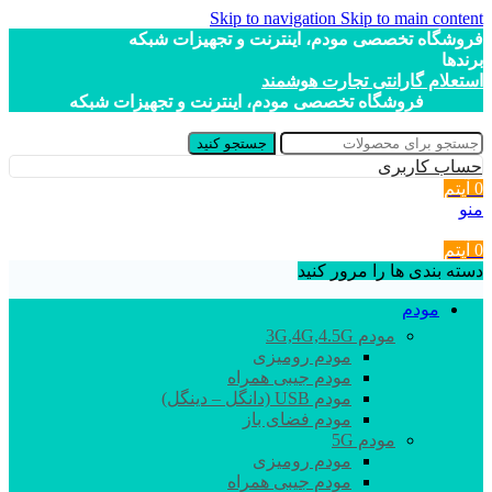
Skip to navigation
Skip to main content
فروشگاه تخصصی مودم، اینترنت و تجهیزات شبکه
برندها
استعلام گارانتی تجارت هوشمند
فروشگاه تخصصی مودم، اینترنت و تجهیزات شبکه
جستجو کنید
حساب کاربری
0
آیتم
منو
0
آیتم
دسته بندی ها را مرور کنید
مودم
مودم 3G,4G,4.5G
مودم رومیزی
مودم جیبی همراه
مودم USB (دانگل – دینگل)
مودم فضای باز
مودم 5G
مودم رومیزی
مودم جیبی همراه