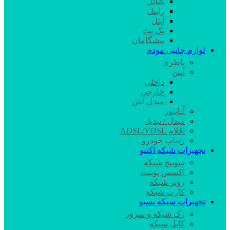
شاتل
رایتل
آپتل
تک نت
پیشگامان
لوازم جانبی مودم
باطری
آنتن
داخلی
خارجی
مبدل آنتن
آداپتور
مبدل / تبدیل
اقلام ADSL/VDSL
ردیاب خودرو
تجهیزات شبکه اکتیو
سوییچ شبکه
اکسس پوینت
روتر شبکه
کارت شبکه
تجهیزات شبکه پسیو
رک شبکه و سرور
کابل شبکه