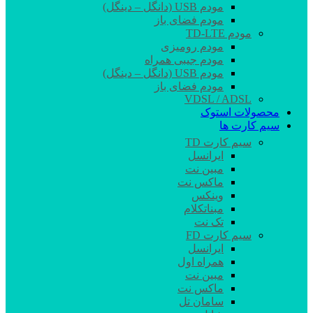
مودم USB (دانگل – دینگل)
مودم فضای باز
مودم TD-LTE
مودم رومیزی
مودم جیبی همراه
مودم USB (دانگل – دینگل)
مودم فضای باز
VDSL / ADSL
محصولات استوک
سیم کارت ها
سیم کارت TD
ایرانسل
مبین نت
ماکس نت
وینکس
مبناتکلام
تک نت
سیم کارت FD
ایرانسل
همراه اول
مبین نت
ماکس نت
سامان تل