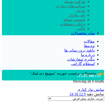
پچ کورد شبکه
سوکت های دیواری
پچ پنل
پاور ماژول
کیستون شبکه
ترانک و متعلقات
داکت
سایر محصولات
مقالات
ویدیوها
دانلود بروزرسانی ها
درباره ما
پیگیری سفارشات
استعلام گارانتی
خانه
محصولات برچسب خورده “سوييچ دی-لینک”
۰۲۱-۴۴۹۵۲۱۱۳
Showing all 4 results
نمایش نوار کناری
نمایش دهید
9
12
18
24