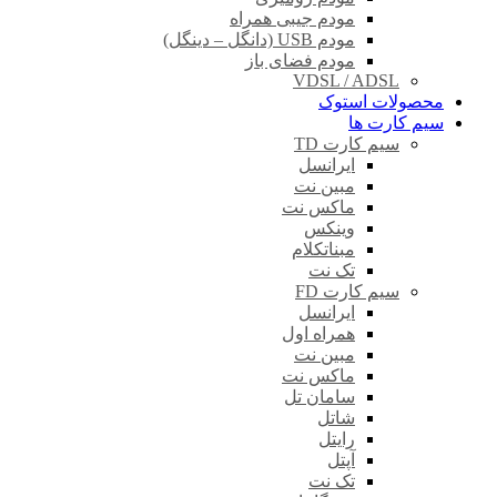
مودم جیبی همراه
مودم USB (دانگل – دینگل)
مودم فضای باز
VDSL / ADSL
محصولات استوک
سیم کارت ها
سیم کارت TD
ایرانسل
مبین نت
ماکس نت
وینکس
مبناتکلام
تک نت
سیم کارت FD
ایرانسل
همراه اول
مبین نت
ماکس نت
سامان تل
شاتل
رایتل
آپتل
تک نت