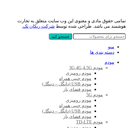
تمامی حقوق مادی و معنوی این وب سایت متعلق به تجارت
هوشمند می باشد. طراحی شده توسط
شرکت ریکان تک.
جستجو کنید
منو
دسته بندی ها
مودم
مودم 3G,4G,4.5G
مودم رومیزی
مودم جیبی همراه
مودم USB (دانگل – دینگل)
مودم فضای باز
مودم 5G
مودم رومیزی
مودم جیبی همراه
مودم USB (دانگل – دینگل)
مودم فضای باز
مودم TD-LTE
مودم رومیزی