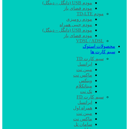
مودم USB (دانگل – دینگل)
مودم فضای باز
مودم TD-LTE
مودم رومیزی
مودم جیبی همراه
مودم USB (دانگل – دینگل)
مودم فضای باز
VDSL / ADSL
محصولات استوک
سیم کارت ها
سیم کارت TD
ایرانسل
مبین نت
ماکس نت
وینکس
مبناتکلام
تک نت
سیم کارت FD
ایرانسل
همراه اول
مبین نت
ماکس نت
سامان تل