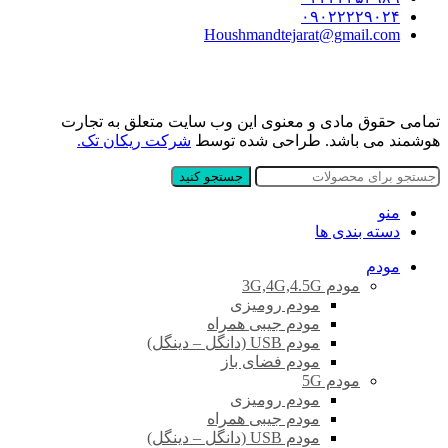
۰۹۰۲۲۲۲۹۰۲۴
Houshmandtejarat@gmail.com
تمامی حقوق مادی و معنوی این وب سایت متعلق به تجارت
هوشمند می باشد. طراحی شده توسط
شرکت ریکان تک.
جستجو کنید
منو
دسته بندی ها
مودم
مودم 3G,4G,4.5G
مودم رومیزی
مودم جیبی همراه
مودم USB (دانگل – دینگل)
مودم فضای باز
مودم 5G
مودم رومیزی
مودم جیبی همراه
مودم USB (دانگل – دینگل)