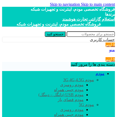
Skip to navigation
Skip to main content
فروشگاه تخصصی مودم، اینترنت و تجهیزات شبکه
برندها
استعلام گارانتی تجارت هوشمند
فروشگاه تخصصی مودم، اینترنت و تجهیزات شبکه
جستجو کنید
حساب کاربری
0
آیتم
منو
0
آیتم
دسته بندی ها را مرور کنید
مودم
مودم 3G,4G,4.5G
مودم رومیزی
مودم جیبی همراه
مودم USB (دانگل – دینگل)
مودم فضای باز
مودم 5G
مودم رومیزی
مودم جیبی همراه