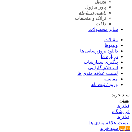
پچ پنل
پاور ماژول
کیستون شبکه
ترانک و متعلقات
داکت
سایر محصولات
مقالات
ویدیوها
دانلود بروزرسانی ها
درباره ما
پیگیری سفارشات
استعلام گارانتی
لیست علاقه مندی ها
مقایسه
ورود / ثبت نام
سبد خرید
بستن
فیلترها
فروشگاه
فیلترها
لیست علاقه مندی ها
0
آیتم
سبد خرید