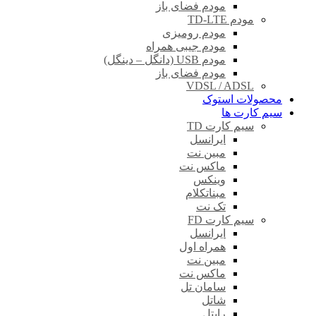
مودم فضای باز
مودم TD-LTE
مودم رومیزی
مودم جیبی همراه
مودم USB (دانگل – دینگل)
مودم فضای باز
VDSL / ADSL
محصولات استوک
سیم کارت ها
سیم کارت TD
ایرانسل
مبین نت
ماکس نت
وینکس
مبناتکلام
تک نت
سیم کارت FD
ایرانسل
همراه اول
مبین نت
ماکس نت
سامان تل
شاتل
رایتل