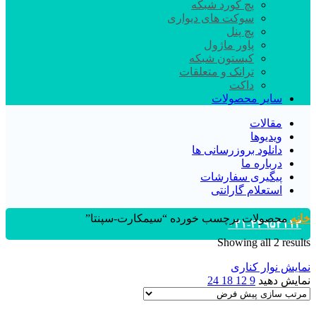
پچ کورد شبکه
سوکت های دیواری
پچ پنل
پاور ماژول
کیستون شبکه
ترانک و متعلقات
داکت
سایر محصولات
مقالات
ویدیوها
دانلود بروزرسانی ها
درباره ما
پیگیری سفارشات
استعلام گارانتی
خانه
محصولات برچسب خورده “سیمکارت-سپنتا”
۰۲۱-۴۴۹۵۲۱۱۳
Showing all 2 results
نمایش نوار کناری
نمایش دهید
9
12
18
24