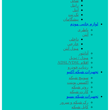
شاتل
رایتل
آپتل
تک نت
پیشگامان
لوازم جانبی مودم
باطری
آنتن
داخلی
خارجی
مبدل آنتن
آداپتور
مبدل / تبدیل
اقلام ADSL/VDSL
ردیاب خودرو
تجهیزات شبکه اکتیو
سوییچ شبکه
اکسس پوینت
روتر شبکه
کارت شبکه
تجهیزات شبکه پسیو
رک شبکه و سرور
کابل شبکه