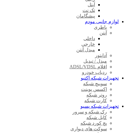
آپتل
تک نت
پیشگامان
لوازم جانبی مودم
باطری
آنتن
داخلی
خارجی
مبدل آنتن
آداپتور
مبدل / تبدیل
اقلام ADSL/VDSL
ردیاب خودرو
تجهیزات شبکه اکتیو
سوییچ شبکه
اکسس پوینت
روتر شبکه
کارت شبکه
تجهیزات شبکه پسیو
رک شبکه و سرور
کابل شبکه
پچ کورد شبکه
سوکت های دیواری