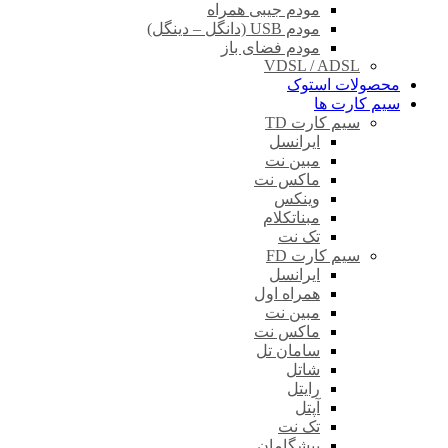
مودم جیبی همراه
مودم USB (دانگل – دینگل)
مودم فضای باز
VDSL / ADSL
محصولات استوک
سیم کارت ها
سیم کارت TD
ایرانسل
مبین نت
ماکس نت
وینکس
مبناتکلام
تک نت
سیم کارت FD
ایرانسل
همراه اول
مبین نت
ماکس نت
سامان تل
شاتل
رایتل
آپتل
تک نت
پیشگامان