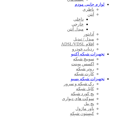
لوازم جانبی مودم
باطری
آنتن
داخلی
خارجی
مبدل آنتن
آداپتور
مبدل / تبدیل
اقلام ADSL/VDSL
ردیاب خودرو
تجهیزات شبکه اکتیو
سوییچ شبکه
اکسس پوینت
روتر شبکه
کارت شبکه
تجهیزات شبکه پسیو
رک شبکه و سرور
کابل شبکه
پچ کورد شبکه
سوکت های دیواری
پچ پنل
پاور ماژول
کیستون شبکه