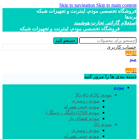
Skip to navigation
Skip to main content
فروشگاه تخصصی مودم، اینترنت و تجهیزات شبکه
برندها
استعلام گارانتی تجارت هوشمند
فروشگاه تخصصی مودم، اینترنت و تجهیزات شبکه
جستجو کنید
حساب کاربری
0
آیتم
منو
0
آیتم
دسته بندی ها را مرور کنید
مودم
مودم 3G,4G,4.5G
مودم رومیزی
مودم جیبی همراه
مودم USB (دانگل – دینگل)
مودم فضای باز
مودم 5G
مودم رومیزی
مودم جیبی همراه