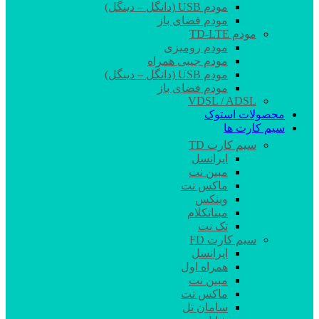
مودم USB (دانگل – دینگل)
مودم فضای باز
مودم TD-LTE
مودم رومیزی
مودم جیبی همراه
مودم USB (دانگل – دینگل)
مودم فضای باز
VDSL / ADSL
محصولات استوک
سیم کارت ها
سیم کارت TD
ایرانسل
مبین نت
ماکس نت
وینکس
مبناتکلام
تک نت
سیم کارت FD
ایرانسل
همراه اول
مبین نت
ماکس نت
سامان تل