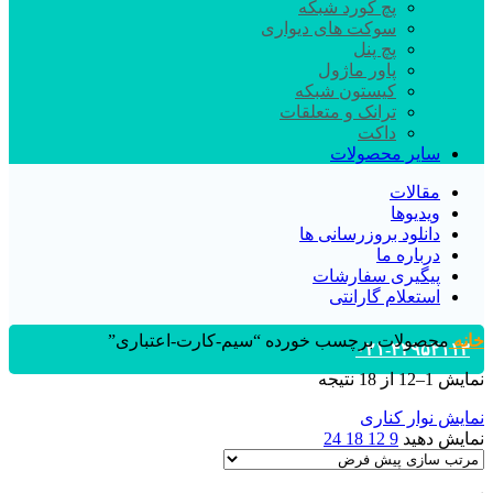
پچ کورد شبکه
سوکت های دیواری
پچ پنل
پاور ماژول
کیستون شبکه
ترانک و متعلقات
داکت
سایر محصولات
مقالات
ویدیوها
دانلود بروزرسانی ها
درباره ما
پیگیری سفارشات
استعلام گارانتی
خانه
محصولات برچسب خورده “سیم-کارت-اعتباری”
۰۲۱-۴۴۹۵۲۱۱۳
نمایش 1–12 از 18 نتیجه
نمایش نوار کناری
نمایش دهید
9
12
18
24