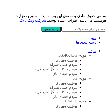
تمامی حقوق مادی و معنوی این وب سایت متعلق به تجارت
هوشمند می باشد. طراحی شده توسط
شرکت ریکان تک.
جستجو کنید
منو
دسته بندی ها
مودم
مودم 3G,4G,4.5G
مودم رومیزی
مودم جیبی همراه
مودم USB (دانگل – دینگل)
مودم فضای باز
مودم 5G
مودم رومیزی
مودم جیبی همراه
مودم USB (دانگل – دینگل)
مودم فضای باز
مودم TD-LTE
مودم رومیزی