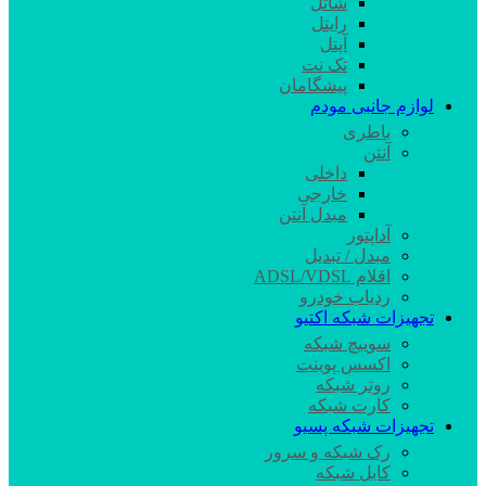
شاتل
رایتل
آپتل
تک نت
پیشگامان
لوازم جانبی مودم
باطری
آنتن
داخلی
خارجی
مبدل آنتن
آداپتور
مبدل / تبدیل
اقلام ADSL/VDSL
ردیاب خودرو
تجهیزات شبکه اکتیو
سوییچ شبکه
اکسس پوینت
روتر شبکه
کارت شبکه
تجهیزات شبکه پسیو
رک شبکه و سرور
کابل شبکه