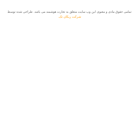
تمامی حقوق مادی و معنوی این وب سایت متعلق به تجارت هوشمند می باشد. طراحی شده توسط
شرکت ریکان تک.
فروشگاه
فیلترها
لیست علاقه مندی ها
0
آیتم
سبد خرید
حساب کاربری من