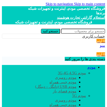
Skip to navigation
Skip to main content
فروشگاه تخصصی مودم، اینترنت و تجهیزات شبکه
برندها
استعلام گارانتی تجارت هوشمند
فروشگاه تخصصی مودم، اینترنت و تجهیزات شبکه
جستجو کنید
حساب کاربری
0
آیتم
منو
0
آیتم
دسته بندی ها را مرور کنید
مودم
مودم 3G,4G,4.5G
مودم رومیزی
مودم جیبی همراه
مودم USB (دانگل – دینگل)
مودم فضای باز
مودم 5G
مودم رومیزی
مودم جیبی همراه