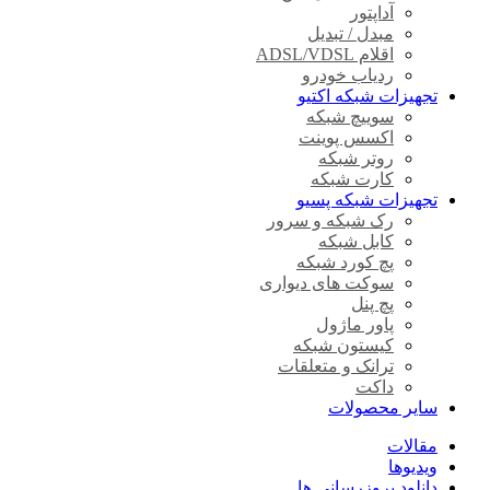
آداپتور
مبدل / تبدیل
اقلام ADSL/VDSL
ردیاب خودرو
تجهیزات شبکه اکتیو
سوییچ شبکه
اکسس پوینت
روتر شبکه
کارت شبکه
تجهیزات شبکه پسیو
رک شبکه و سرور
کابل شبکه
پچ کورد شبکه
سوکت های دیواری
پچ پنل
پاور ماژول
کیستون شبکه
ترانک و متعلقات
داکت
سایر محصولات
مقالات
ویدیوها
دانلود بروزرسانی ها