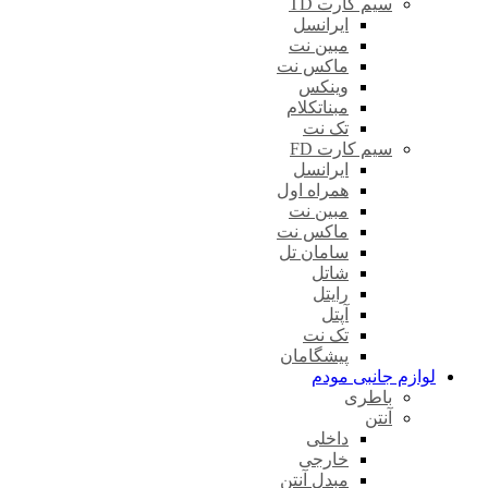
سیم کارت TD
ایرانسل
مبین نت
ماکس نت
وینکس
مبناتکلام
تک نت
سیم کارت FD
ایرانسل
همراه اول
مبین نت
ماکس نت
سامان تل
شاتل
رایتل
آپتل
تک نت
پیشگامان
لوازم جانبی مودم
باطری
آنتن
داخلی
خارجی
مبدل آنتن