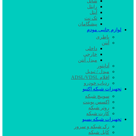
شاتل
رایتل
آپتل
تک نت
پیشگامان
لوازم جانبی مودم
باطری
آنتن
داخلی
خارجی
مبدل آنتن
آداپتور
مبدل / تبدیل
اقلام ADSL/VDSL
ردیاب خودرو
تجهیزات شبکه اکتیو
سوییچ شبکه
اکسس پوینت
روتر شبکه
کارت شبکه
تجهیزات شبکه پسیو
رک شبکه و سرور
کابل شبکه