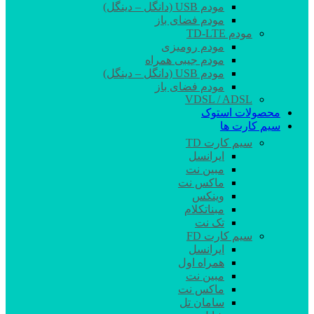
مودم USB (دانگل – دینگل)
مودم فضای باز
مودم TD-LTE
مودم رومیزی
مودم جیبی همراه
مودم USB (دانگل – دینگل)
مودم فضای باز
VDSL / ADSL
محصولات استوک
سیم کارت ها
سیم کارت TD
ایرانسل
مبین نت
ماکس نت
وینکس
مبناتکلام
تک نت
سیم کارت FD
ایرانسل
همراه اول
مبین نت
ماکس نت
سامان تل