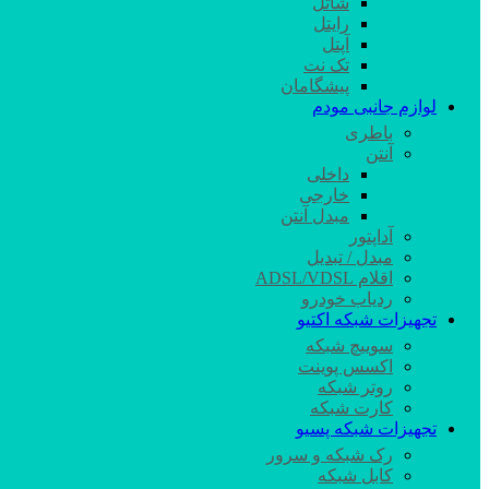
شاتل
رایتل
آپتل
تک نت
پیشگامان
لوازم جانبی مودم
باطری
آنتن
داخلی
خارجی
مبدل آنتن
آداپتور
مبدل / تبدیل
اقلام ADSL/VDSL
ردیاب خودرو
تجهیزات شبکه اکتیو
سوییچ شبکه
اکسس پوینت
روتر شبکه
کارت شبکه
تجهیزات شبکه پسیو
رک شبکه و سرور
کابل شبکه