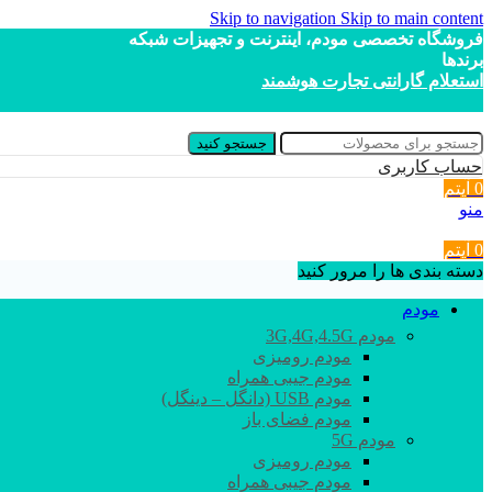
Skip to navigation
Skip to main content
فروشگاه تخصصی مودم، اینترنت و تجهیزات شبکه
برندها
استعلام گارانتی تجارت هوشمند
جستجو کنید
حساب کاربری
0
آیتم
منو
0
آیتم
دسته بندی ها را مرور کنید
مودم
مودم 3G,4G,4.5G
مودم رومیزی
مودم جیبی همراه
مودم USB (دانگل – دینگل)
مودم فضای باز
مودم 5G
مودم رومیزی
مودم جیبی همراه