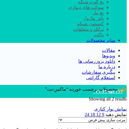
پچ کورد شبکه
سوکت های دیواری
پچ پنل
پاور ماژول
کیستون شبکه
ترانک و متعلقات
داکت
سایر محصولات
مقالات
ویدیوها
دانلود بروزرسانی ها
درباره ما
پیگیری سفارشات
استعلام گارانتی
خانه
محصولات برچسب خورده “ماکس-نت”
۰۲۱-۴۴۹۵۲۱۱۳
Showing all 2 results
نمایش نوار کناری
نمایش دهید
9
12
18
24