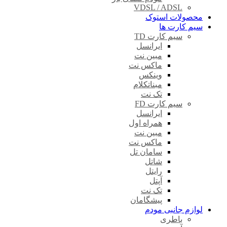
VDSL / ADSL
محصولات استوک
سیم کارت ها
سیم کارت TD
ایرانسل
مبین نت
ماکس نت
وینکس
مبناتکلام
تک نت
سیم کارت FD
ایرانسل
همراه اول
مبین نت
ماکس نت
سامان تل
شاتل
رایتل
آپتل
تک نت
پیشگامان
لوازم جانبی مودم
باطری