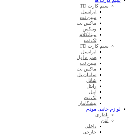
سیم کارت ها
سیم کارت TD
ایرانسل
مبین نت
ماکس نت
وینکس
مبناتکلام
تک نت
سیم کارت FD
ایرانسل
همراه اول
مبین نت
ماکس نت
سامان تل
شاتل
رایتل
آپتل
تک نت
پیشگامان
لوازم جانبی مودم
باطری
آنتن
داخلی
خارجی