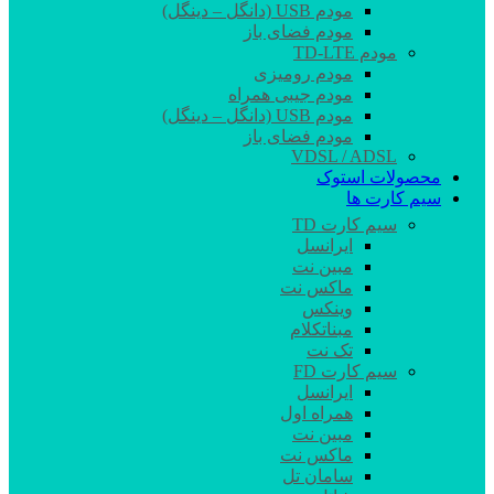
مودم USB (دانگل – دینگل)
مودم فضای باز
مودم TD-LTE
مودم رومیزی
مودم جیبی همراه
مودم USB (دانگل – دینگل)
مودم فضای باز
VDSL / ADSL
محصولات استوک
سیم کارت ها
سیم کارت TD
ایرانسل
مبین نت
ماکس نت
وینکس
مبناتکلام
تک نت
سیم کارت FD
ایرانسل
همراه اول
مبین نت
ماکس نت
سامان تل