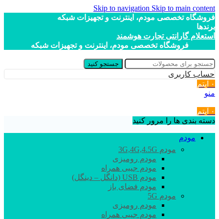
Skip to navigation
Skip to main content
فروشگاه تخصصی مودم، اینترنت و تجهیزات شبکه
برندها
استعلام گارانتی تجارت هوشمند
فروشگاه تخصصی مودم، اینترنت و تجهیزات شبکه
جستجو کنید
حساب کاربری
۰
آیتم
منو
۰
آیتم
دسته بندی ها را مرور کنید
مودم
مودم 3G,4G,4.5G
مودم رومیزی
مودم جیبی همراه
مودم USB (دانگل – دینگل)
مودم فضای باز
مودم 5G
مودم رومیزی
مودم جیبی همراه