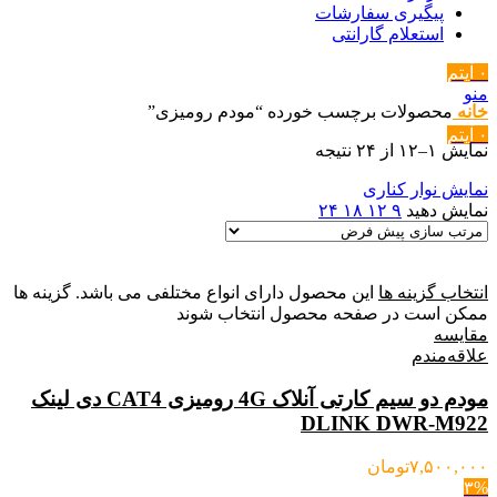
پیگیری سفارشات
استعلام گارانتی
۰
آیتم
منو
خانه
محصولات برچسب خورده “مودم رومیزی”
۰
آیتم
نمایش ۱–۱۲ از ۲۴ نتیجه
نمایش نوار کناری
نمایش دهید
۹
۱۲
۱۸
۲۴
انتخاب گزینه ها
این محصول دارای انواع مختلفی می باشد. گزینه ها
ممکن است در صفحه محصول انتخاب شوند
مقایسه
علاقه‌مندم
مودم دو سیم کارتی آنلاک 4G رومیزی CAT4 دی لینک
DLINK DWR-M922
۷,۵۰۰,۰۰۰
تومان
۳%