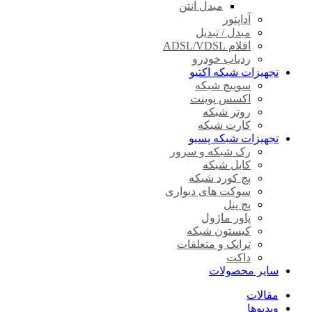
مبدل آنتن
آداپتور
مبدل / تبدیل
اقلام ADSL/VDSL
ردیاب خودرو
تجهیزات شبکه اکتیو
سوییچ شبکه
اکسس پوینت
روتر شبکه
کارت شبکه
تجهیزات شبکه پسیو
رک شبکه و سرور
کابل شبکه
پچ کورد شبکه
سوکت های دیواری
پچ پنل
پاور ماژول
کیستون شبکه
ترانک و متعلقات
داکت
سایر محصولات
مقالات
ویدیوها