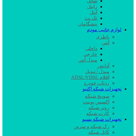
شاتل
رایتل
آپتل
تک نت
پیشگامان
لوازم جانبی مودم
باطری
آنتن
داخلی
خارجی
مبدل آنتن
آداپتور
مبدل / تبدیل
اقلام ADSL/VDSL
ردیاب خودرو
تجهیزات شبکه اکتیو
سوییچ شبکه
اکسس پوینت
روتر شبکه
کارت شبکه
تجهیزات شبکه پسیو
رک شبکه و سرور
کابل شبکه