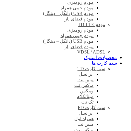
مودم رومیزی
مودم جیبی همراه
مودم USB (دانگل – دینگل)
مودم فضای باز
مودم TD-LTE
مودم رومیزی
مودم جیبی همراه
مودم USB (دانگل – دینگل)
مودم فضای باز
VDSL / ADSL
محصولات استوک
سیم کارت ها
سیم کارت TD
ایرانسل
مبین نت
ماکس نت
وینکس
مبناتکلام
تک نت
سیم کارت FD
ایرانسل
همراه اول
مبین نت
ماکس نت