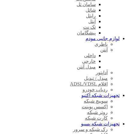
سامان تل
شاتل
رایتل
آپتل
تک نت
پیشگامان
لوازم جانبی مودم
باطری
آنتن
داخلی
خارجی
مبدل آنتن
آداپتور
مبدل / تبدیل
اقلام ADSL/VDSL
ردیاب خودرو
تجهیزات شبکه اکتیو
سوییچ شبکه
اکسس پوینت
روتر شبکه
کارت شبکه
تجهیزات شبکه پسیو
رک شبکه و سرور