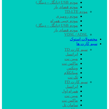
مودم USB (دانگل – دینگل)
مودم فضای باز
مودم TD-LTE
مودم رومیزی
مودم جیبی همراه
مودم USB (دانگل – دینگل)
مودم فضای باز
VDSL / ADSL
محصولات استوک
سیم کارت ها
سیم کارت TD
ایرانسل
مبین نت
ماکس نت
وینکس
مبناتکلام
تک نت
سیم کارت FD
ایرانسل
همراه اول
مبین نت
ماکس نت
سامان تل