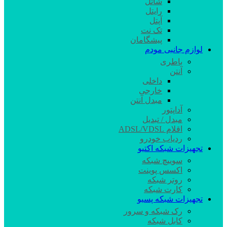
شاتل
رایتل
آپتل
تک نت
پیشگامان
لوازم جانبی مودم
باطری
آنتن
داخلی
خارجی
مبدل آنتن
آداپتور
مبدل / تبدیل
اقلام ADSL/VDSL
ردیاب خودرو
تجهیزات شبکه اکتیو
سوییچ شبکه
اکسس پوینت
روتر شبکه
کارت شبکه
تجهیزات شبکه پسیو
رک شبکه و سرور
کابل شبکه