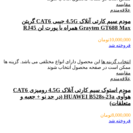
مقایسه
علاقه‌مندم
مودم سیم کارتی آنلاک 4.5G جیبی CAT6 گریتن
Grayten GT688 Max همراه با پورت لن RJ45
10,000,000
تومان
فروخته شد
انتخاب گزینه ها
این محصول دارای انواع مختلفی می باشد. گزینه ها
ممکن است در صفحه محصول انتخاب شوند
مقایسه
علاقه‌مندم
مودم استوک سیم کارتی آنلاک 4.5G رومیزی CAT6
هوآوی HUAWEI B528s-23a (در حد نو + جعبه و
متعلقات)
8,000,000
تومان
فروخته شد