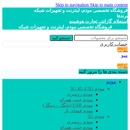
Skip to navigation
Skip to main content
فروشگاه تخصصی مودم، اینترنت و تجهیزات شبکه
برندها
استعلام گارانتی تجارت هوشمند
فروشگاه تخصصی مودم، اینترنت و تجهیزات شبکه
جستجو کنید
حساب کاربری
0
آیتم
منو
0
آیتم
دسته بندی ها را مرور کنید
مودم
مودم 3G,4G,4.5G
مودم رومیزی
مودم جیبی همراه
مودم USB (دانگل – دینگل)
مودم فضای باز
مودم 5G
مودم رومیزی
مودم جیبی همراه