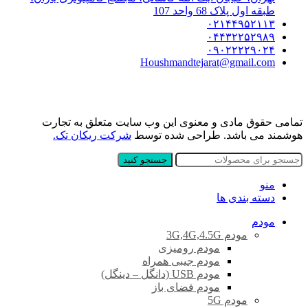
طبقه اول پلاک 68 واحد 107
۰۲۱۴۴۹۵۲۱۱۳
۰۴۴۳۲۲۵۲۹۸۹
۰۹۰۲۲۲۲۹۰۲۴
Houshmandtejarat@gmail.com
تمامی حقوق مادی و معنوی این وب سایت متعلق به تجارت
هوشمند می باشد. طراحی شده توسط
شرکت ریکان تک.
جستجو کنید
منو
دسته بندی ها
مودم
مودم 3G,4G,4.5G
مودم رومیزی
مودم جیبی همراه
مودم USB (دانگل – دینگل)
مودم فضای باز
مودم 5G