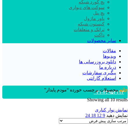
پچ کورد شبکه
سوکت های دیواری
پچ پنل
پاور ماژول
کیستون شبکه
ترانک و متعلقات
داکت
سایر محصولات
مقالات
ویدیوها
دانلود بروزرسانی ها
درباره ما
پیگیری سفارشات
استعلام گارانتی
خانه
محصولات برچسب خورده “مودم پایدار”
۰۲۱-۴۴۹۵۲۱۱۳
Showing all 10 results
نمایش نوار کناری
نمایش دهید
9
12
18
24