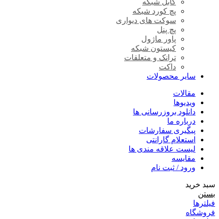
کابل شبکه
پچ کورد شبکه
سوکت های دیواری
پچ پنل
پاور ماژول
کیستون شبکه
ترانک و متعلقات
داکت
سایر محصولات
مقالات
ویدیوها
دانلود بروزرسانی ها
درباره ما
پیگیری سفارشات
استعلام گارانتی
لیست علاقه مندی ها
مقایسه
ورود / ثبت نام
سبد خرید
بستن
فیلترها
فروشگاه