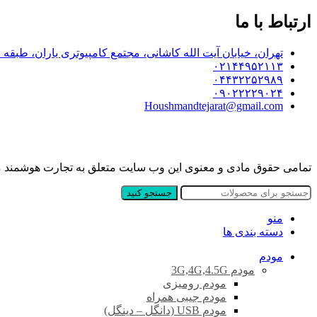
ارتباط با ما
تهران، خیابان آیت الله کاشانی، مجتمع کامپیوتری یاران، طبقه اول پلاک 8
۰۲۱۴۴۹۵۲۱۱۳
۰۴۴۳۲۲۵۲۹۸۹
۰۹۰۲۲۲۲۹۰۲۴
Houshmandtejarat@gmail.com
تمامی حقوق مادی و معنوی این وب سایت متعلق به تجارت هوشمند
جستجو کنید
منو
دسته بندی ها
مودم
مودم 3G,4G,4.5G
مودم رومیزی
مودم جیبی همراه
مودم USB (دانگل – دینگل)