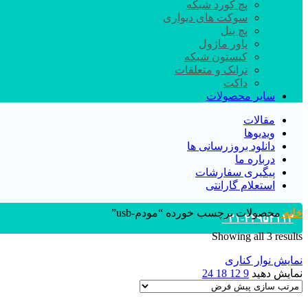
پچ کورد شبکه
سوکت های دیواری
پچ پنل
پاور ماژول
کیستون شبکه
ترانک و متعلقات
داکت
سایر محصولات
مقالات
ویدیوها
دانلود بروزرسانی ها
درباره ما
پیگیری سفارشات
استعلام گارانتی
خانه
محصولات برچسب خورده “مودم-usb”
۰۲۱-۴۴۹۵۲۱۱۳
Showing all 3 results
نمایش نوار کناری
نمایش دهید
9
12
18
24