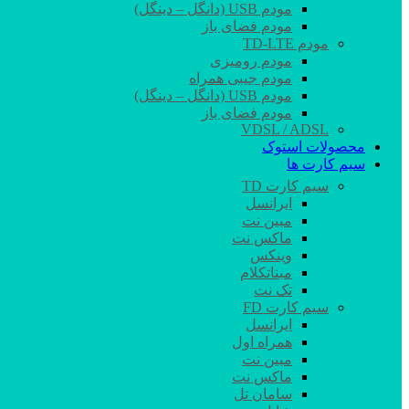
مودم USB (دانگل – دینگل)
مودم فضای باز
مودم TD-LTE
مودم رومیزی
مودم جیبی همراه
مودم USB (دانگل – دینگل)
مودم فضای باز
VDSL / ADSL
محصولات استوک
سیم کارت ها
سیم کارت TD
ایرانسل
مبین نت
ماکس نت
وینکس
مبناتکلام
تک نت
سیم کارت FD
ایرانسل
همراه اول
مبین نت
ماکس نت
سامان تل