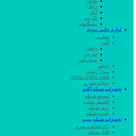
شاتل
رایتل
آپتل
تک نت
پیشگامان
لوازم جانبی مودم
باطری
آنتن
داخلی
خارجی
مبدل آنتن
آداپتور
مبدل / تبدیل
اقلام ADSL/VDSL
ردیاب خودرو
تجهیزات شبکه اکتیو
سوییچ شبکه
اکسس پوینت
روتر شبکه
کارت شبکه
تجهیزات شبکه پسیو
رک شبکه و سرور
کابل شبکه