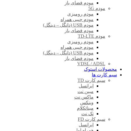
مودم فضای باز
مودم 5G
مودم رومیزی
مودم جیبی همراه
مودم USB (دانگل – دینگل)
مودم فضای باز
مودم TD-LTE
مودم رومیزی
مودم جیبی همراه
مودم USB (دانگل – دینگل)
مودم فضای باز
VDSL / ADSL
محصولات استوک
سیم کارت ها
سیم کارت TD
ایرانسل
مبین نت
ماکس نت
وینکس
مبناتکلام
تک نت
سیم کارت FD
ایرانسل
همراه اول