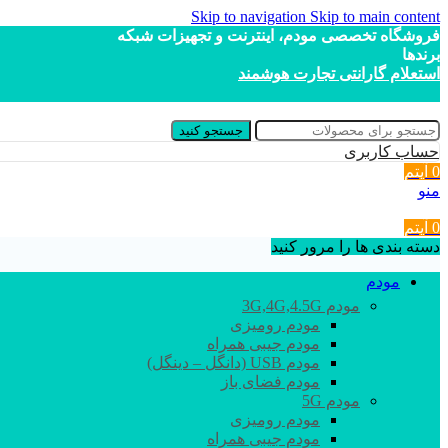
Skip to navigation
Skip to main content
فروشگاه تخصصی مودم، اینترنت و تجهیزات شبکه
برندها
استعلام گارانتی تجارت هوشمند
جستجو کنید
حساب کاربری
0
آیتم
منو
0
آیتم
دسته بندی ها را مرور کنید
مودم
مودم 3G,4G,4.5G
مودم رومیزی
مودم جیبی همراه
مودم USB (دانگل – دینگل)
مودم فضای باز
مودم 5G
مودم رومیزی
مودم جیبی همراه