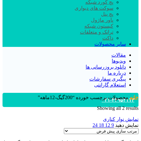
پچ کورد شبکه
سوکت های دیواری
پچ پنل
پاور ماژول
کیستون شبکه
ترانک و متعلقات
داکت
سایر محصولات
مقالات
ویدیوها
دانلود بروزرسانی ها
درباره ما
پیگیری سفارشات
استعلام گارانتی
خانه
محصولات برچسب خورده “200گیگ-12ماهه”
۰۲۱-۴۴۹۵۲۱۱۳
Showing all 2 results
نمایش نوار کناری
نمایش دهید
9
12
18
24