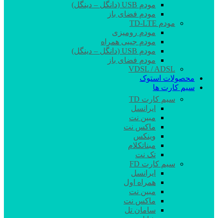
مودم USB (دانگل – دینگل)
مودم فضای باز
مودم TD-LTE
مودم رومیزی
مودم جیبی همراه
مودم USB (دانگل – دینگل)
مودم فضای باز
VDSL / ADSL
محصولات استوک
سیم کارت ها
سیم کارت TD
ایرانسل
مبین نت
ماکس نت
وینکس
مبناتکلام
تک نت
سیم کارت FD
ایرانسل
همراه اول
مبین نت
ماکس نت
سامان تل