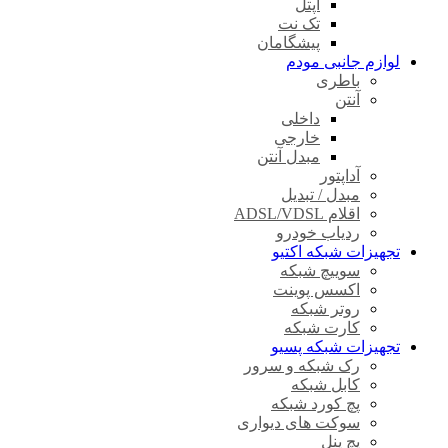
آپتل
تک نت
پیشگامان
لوازم جانبی مودم
باطری
آنتن
داخلی
خارجی
مبدل آنتن
آداپتور
مبدل / تبدیل
اقلام ADSL/VDSL
ردیاب خودرو
تجهیزات شبکه اکتیو
سوییچ شبکه
اکسس پوینت
روتر شبکه
کارت شبکه
تجهیزات شبکه پسیو
رک شبکه و سرور
کابل شبکه
پچ کورد شبکه
سوکت های دیواری
پچ پنل