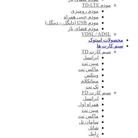
مودم TD-LTE
مودم رومیزی
مودم جیبی همراه
مودم USB (دانگل – دینگل)
مودم فضای باز
VDSL / ADSL
محصولات استوک
سیم کارت ها
سیم کارت TD
ایرانسل
مبین نت
ماکس نت
وینکس
مبناتکلام
تک نت
سیم کارت FD
ایرانسل
همراه اول
مبین نت
ماکس نت
سامان تل
شاتل
رایتل