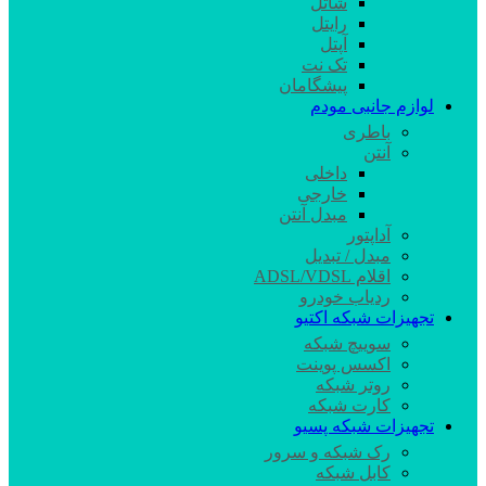
شاتل
رایتل
آپتل
تک نت
پیشگامان
لوازم جانبی مودم
باطری
آنتن
داخلی
خارجی
مبدل آنتن
آداپتور
مبدل / تبدیل
اقلام ADSL/VDSL
ردیاب خودرو
تجهیزات شبکه اکتیو
سوییچ شبکه
اکسس پوینت
روتر شبکه
کارت شبکه
تجهیزات شبکه پسیو
رک شبکه و سرور
کابل شبکه