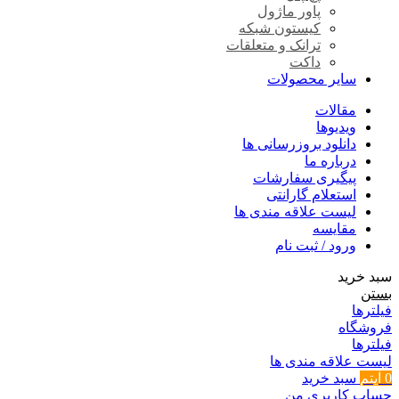
پاور ماژول
کیستون شبکه
ترانک و متعلقات
داکت
سایر محصولات
مقالات
ویدیوها
دانلود بروزرسانی ها
درباره ما
پیگیری سفارشات
استعلام گارانتی
لیست علاقه مندی ها
مقایسه
ورود / ثبت نام
سبد خرید
بستن
فیلترها
فروشگاه
فیلترها
لیست علاقه مندی ها
0
آیتم
سبد خرید
حساب کاربری من