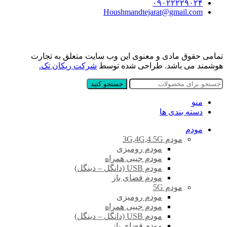
۰۹۰۲۲۲۲۹۰۲۴
Houshmandtejarat@gmail.com
تمامی حقوق مادی و معنوی این وب سایت متعلق به تجارت
هوشمند می باشد. طراحی شده توسط
شرکت ریکان تک.
جستجو کنید
منو
دسته بندی ها
مودم
مودم 3G,4G,4.5G
مودم رومیزی
مودم جیبی همراه
مودم USB (دانگل – دینگل)
مودم فضای باز
مودم 5G
مودم رومیزی
مودم جیبی همراه
مودم USB (دانگل – دینگل)
مودم فضای باز