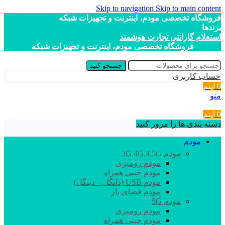
Skip to navigation
Skip to main content
فروشگاه تخصصی مودم، اینترنت و تجهیزات شبکه
برندها
استعلام گارانتی تجارت هوشمند
فروشگاه تخصصی مودم، اینترنت و تجهیزات شبکه
جستجو کنید
حساب کاربری
0
آیتم
منو
0
آیتم
دسته بندی ها را مرور کنید
مودم
مودم 3G,4G,4.5G
مودم رومیزی
مودم جیبی همراه
مودم USB (دانگل – دینگل)
مودم فضای باز
مودم 5G
مودم رومیزی
مودم جیبی همراه