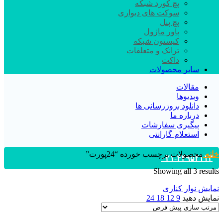
پچ کورد شبکه
سوکت های دیواری
پچ پنل
پاور ماژول
کیستون شبکه
ترانک و متعلقات
داکت
سایر محصولات
مقالات
ویدیوها
دانلود بروزرسانی ها
درباره ما
پیگیری سفارشات
استعلام گارانتی
خانه
محصولات برچسب خورده “24پورت”
۰۲۱-۴۴۹۵۲۱۱۳
Showing all 3 results
نمایش نوار کناری
نمایش دهید
9
12
18
24