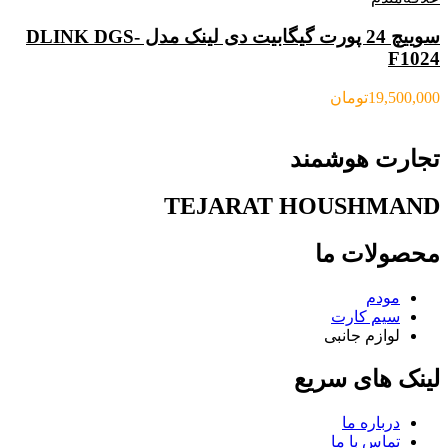
سوییچ 24 پورت گیگابیت دی لینک مدل DLINK DGS-
F1024
19,500,000
تومان
تجارت هوشمند
TEJARAT HOUSHMAND
محصولات ما
مودم
سیم کارت
لوازم جانبی
لینک های سریع
درباره ما
تماس با ما