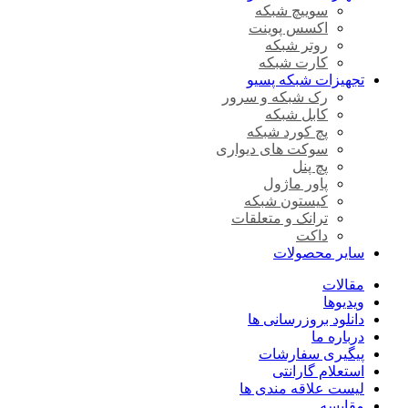
سوییچ شبکه
اکسس پوینت
روتر شبکه
کارت شبکه
تجهیزات شبکه پسیو
رک شبکه و سرور
کابل شبکه
پچ کورد شبکه
سوکت های دیواری
پچ پنل
پاور ماژول
کیستون شبکه
ترانک و متعلقات
داکت
سایر محصولات
مقالات
ویدیوها
دانلود بروزرسانی ها
درباره ما
پیگیری سفارشات
استعلام گارانتی
لیست علاقه مندی ها
مقایسه