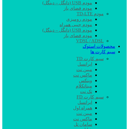
مودم USB (دانگل – دینگل)
مودم فضای باز
مودم TD-LTE
مودم رومیزی
مودم جیبی همراه
مودم USB (دانگل – دینگل)
مودم فضای باز
VDSL / ADSL
محصولات استوک
سیم کارت ها
سیم کارت TD
ایرانسل
مبین نت
ماکس نت
وینکس
مبناتکلام
تک نت
سیم کارت FD
ایرانسل
همراه اول
مبین نت
ماکس نت
سامان تل