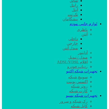
شاتل
رایتل
آپتل
تک نت
پیشگامان
لوازم جانبی مودم
باطری
آنتن
داخلی
خارجی
مبدل آنتن
آداپتور
مبدل / تبدیل
اقلام ADSL/VDSL
ردیاب خودرو
تجهیزات شبکه اکتیو
سوییچ شبکه
اکسس پوینت
روتر شبکه
کارت شبکه
تجهیزات شبکه پسیو
رک شبکه و سرور
کابل شبکه