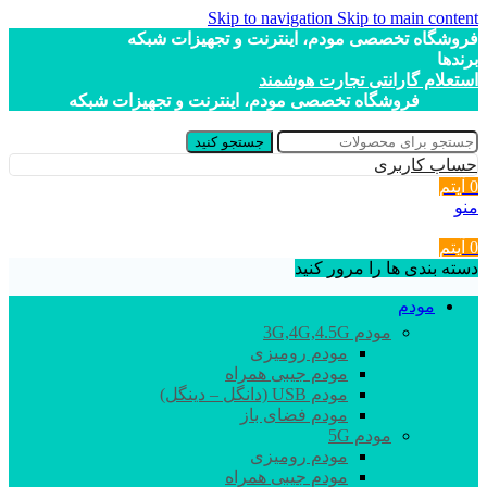
Skip to navigation
Skip to main content
فروشگاه تخصصی مودم، اینترنت و تجهیزات شبکه
برندها
استعلام گارانتی تجارت هوشمند
فروشگاه تخصصی مودم، اینترنت و تجهیزات شبکه
جستجو کنید
حساب کاربری
0
آیتم
منو
0
آیتم
دسته بندی ها را مرور کنید
مودم
مودم 3G,4G,4.5G
مودم رومیزی
مودم جیبی همراه
مودم USB (دانگل – دینگل)
مودم فضای باز
مودم 5G
مودم رومیزی
مودم جیبی همراه