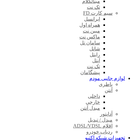
مبناتکلام
تک نت
سیم کارت FD
ایرانسل
همراه اول
مبین نت
ماکس نت
سامان تل
شاتل
رایتل
آپتل
تک نت
پیشگامان
لوازم جانبی مودم
باطری
آنتن
داخلی
خارجی
مبدل آنتن
آداپتور
مبدل / تبدیل
اقلام ADSL/VDSL
ردیاب خودرو
تجهیزات شبکه اکتیو