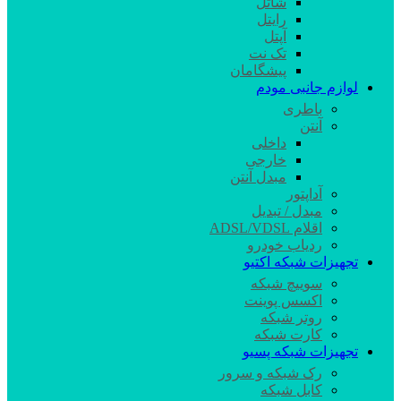
شاتل
رایتل
آپتل
تک نت
پیشگامان
لوازم جانبی مودم
باطری
آنتن
داخلی
خارجی
مبدل آنتن
آداپتور
مبدل / تبدیل
اقلام ADSL/VDSL
ردیاب خودرو
تجهیزات شبکه اکتیو
سوییچ شبکه
اکسس پوینت
روتر شبکه
کارت شبکه
تجهیزات شبکه پسیو
رک شبکه و سرور
کابل شبکه