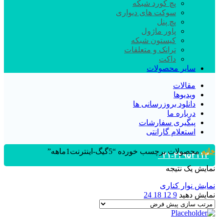
پچ کورد شبکه
سوکت های دیواری
پچ پنل
پاور ماژول
کیستون شبکه
ترانک و متعلقات
داکت
سایر محصولات
مقالات
ویدیوها
دانلود بروزرسانی ها
درباره ما
پیگیری سفارشات
استعلام گارانتی
خانه
محصولات برچسب خورده “5گیگ-اینترنت1ماهه”
۰۲۱-۴۴۹۵۲۱۱۳
نمایش یک نتیجه
نمایش نوار کناری
نمایش دهید
9
12
18
24