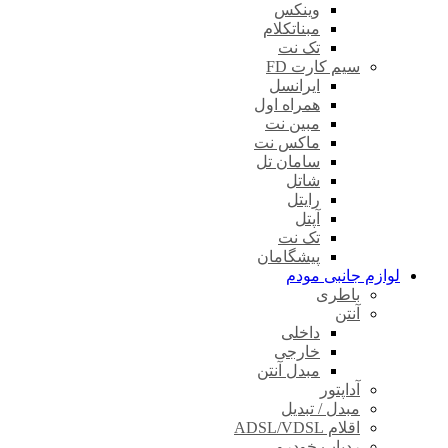
وینکس
مبناتکلام
تک نت
سیم کارت FD
ایرانسل
همراه اول
مبین نت
ماکس نت
سامان تل
شاتل
رایتل
آپتل
تک نت
پیشگامان
لوازم جانبی مودم
باطری
آنتن
داخلی
خارجی
مبدل آنتن
آداپتور
مبدل / تبدیل
اقلام ADSL/VDSL
ردیاب خودرو