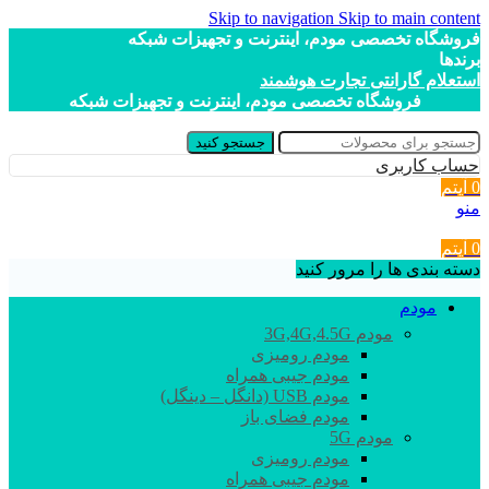
Skip to navigation
Skip to main content
فروشگاه تخصصی مودم، اینترنت و تجهیزات شبکه
برندها
استعلام گارانتی تجارت هوشمند
فروشگاه تخصصی مودم، اینترنت و تجهیزات شبکه
جستجو کنید
حساب کاربری
0
آیتم
منو
0
آیتم
دسته بندی ها را مرور کنید
مودم
مودم 3G,4G,4.5G
مودم رومیزی
مودم جیبی همراه
مودم USB (دانگل – دینگل)
مودم فضای باز
مودم 5G
مودم رومیزی
مودم جیبی همراه