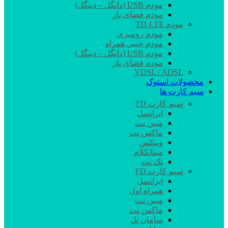
مودم USB (دانگل – دینگل)
مودم فضای باز
مودم TD-LTE
مودم رومیزی
مودم جیبی همراه
مودم USB (دانگل – دینگل)
مودم فضای باز
VDSL / ADSL
محصولات استوک
سیم کارت ها
سیم کارت TD
ایرانسل
مبین نت
ماکس نت
وینکس
مبناتکلام
تک نت
سیم کارت FD
ایرانسل
همراه اول
مبین نت
ماکس نت
سامان تل