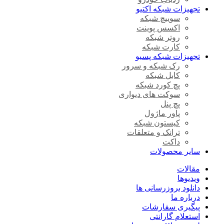
تجهیزات شبکه اکتیو
سوییچ شبکه
اکسس پوینت
روتر شبکه
کارت شبکه
تجهیزات شبکه پسیو
رک شبکه و سرور
کابل شبکه
پچ کورد شبکه
سوکت های دیواری
پچ پنل
پاور ماژول
کیستون شبکه
ترانک و متعلقات
داکت
سایر محصولات
مقالات
ویدیوها
دانلود بروزرسانی ها
درباره ما
پیگیری سفارشات
استعلام گارانتی