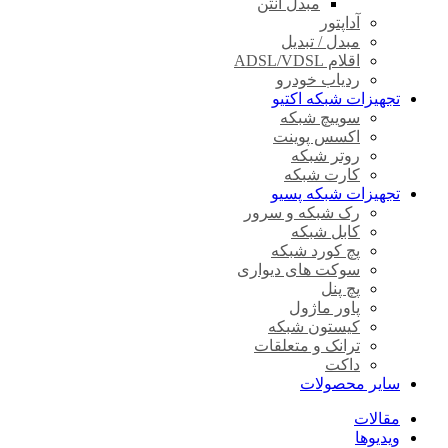
مبدل آنتن
آداپتور
مبدل / تبدیل
اقلام ADSL/VDSL
ردیاب خودرو
تجهیزات شبکه اکتیو
سوییچ شبکه
اکسس پوینت
روتر شبکه
کارت شبکه
تجهیزات شبکه پسیو
رک شبکه و سرور
کابل شبکه
پچ کورد شبکه
سوکت های دیواری
پچ پنل
پاور ماژول
کیستون شبکه
ترانک و متعلقات
داکت
سایر محصولات
مقالات
ویدیوها