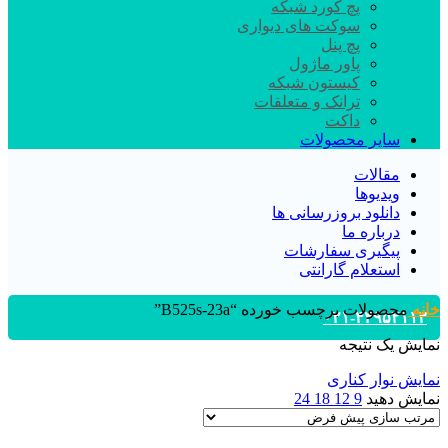
پچ کورد شبکه
سوکت های دیواری
پچ پنل
پاور ماژول
کیستون شبکه
ترانک و متعلقات
داکت
سایر محصولات
مقالات
ویدیوها
دانلود بروزرسانی ها
درباره ما
پیگیری سفارشات
استعلام گارانتی
خانه
محصولات برچسب خورده “B525s-23a”
۰۲۱-۴۴۹۵۲۱۱۳
نمایش یک نتیجه
نمایش نوار کناری
نمایش دهید
9
12
18
24