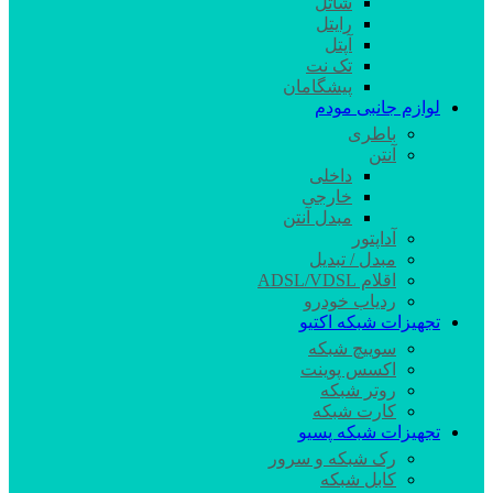
شاتل
رایتل
آپتل
تک نت
پیشگامان
لوازم جانبی مودم
باطری
آنتن
داخلی
خارجی
مبدل آنتن
آداپتور
مبدل / تبدیل
اقلام ADSL/VDSL
ردیاب خودرو
تجهیزات شبکه اکتیو
سوییچ شبکه
اکسس پوینت
روتر شبکه
کارت شبکه
تجهیزات شبکه پسیو
رک شبکه و سرور
کابل شبکه