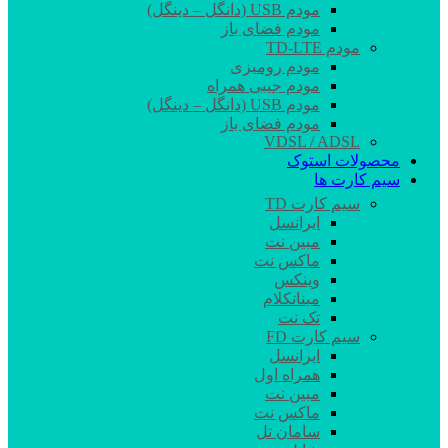
مودم USB (دانگل – دینگل)
مودم فضای باز
مودم TD-LTE
مودم رومیزی
مودم جیبی همراه
مودم USB (دانگل – دینگل)
مودم فضای باز
VDSL / ADSL
محصولات استوک
سیم کارت ها
سیم کارت TD
ایرانسل
مبین نت
ماکس نت
وینکس
مبناتکلام
تک نت
سیم کارت FD
ایرانسل
همراه اول
مبین نت
ماکس نت
سامان تل