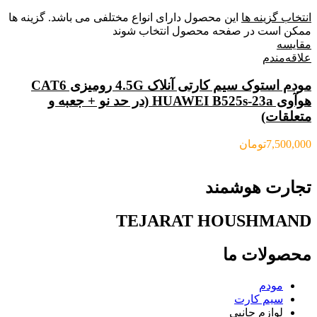
انتخاب گزینه ها
این محصول دارای انواع مختلفی می باشد. گزینه ها
ممکن است در صفحه محصول انتخاب شوند
مقایسه
علاقه‌مندم
مودم استوک سیم کارتی آنلاک 4.5G رومیزی CAT6
هوآوی HUAWEI B525s-23a (در حد نو + جعبه و
متعلقات)
7,500,000
تومان
تجارت هوشمند
TEJARAT HOUSHMAND
محصولات ما
مودم
سیم کارت
لوازم جانبی