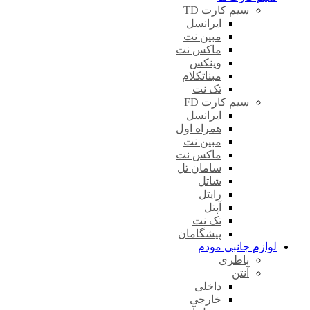
سیم کارت TD
ایرانسل
مبین نت
ماکس نت
وینکس
مبناتکلام
تک نت
سیم کارت FD
ایرانسل
همراه اول
مبین نت
ماکس نت
سامان تل
شاتل
رایتل
آپتل
تک نت
پیشگامان
لوازم جانبی مودم
باطری
آنتن
داخلی
خارجی