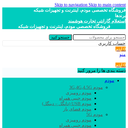
Skip to navigation
Skip to main content
فروشگاه تخصصی مودم، اینترنت و تجهیزات شبکه
برندها
استعلام گارانتی تجارت هوشمند
فروشگاه تخصصی مودم، اینترنت و تجهیزات شبکه
جستجو کنید
حساب کاربری
0
آیتم
منو
0
آیتم
دسته بندی ها را مرور کنید
مودم
مودم 3G,4G,4.5G
مودم رومیزی
مودم جیبی همراه
مودم USB (دانگل – دینگل)
مودم فضای باز
مودم 5G
مودم رومیزی
مودم جیبی همراه