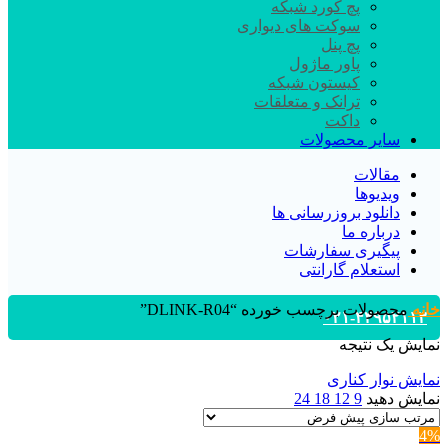
پچ کورد شبکه
سوکت های دیواری
پچ پنل
پاور ماژول
کیستون شبکه
ترانک و متعلقات
داکت
سایر محصولات
مقالات
ویدیوها
دانلود بروزرسانی ها
درباره ما
پیگیری سفارشات
استعلام گارانتی
خانه
محصولات برچسب خورده “DLINK-R04”
۰۲۱-۴۴۹۵۲۱۱۳
نمایش یک نتیجه
نمایش نوار کناری
نمایش دهید
9
12
18
24
4%