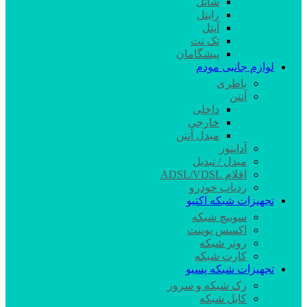
شاتل
رایتل
آپتل
تک نت
پیشگامان
لوازم جانبی مودم
باطری
آنتن
داخلی
خارجی
مبدل آنتن
آداپتور
مبدل / تبدیل
اقلام ADSL/VDSL
ردیاب خودرو
تجهیزات شبکه اکتیو
سوییچ شبکه
اکسس پوینت
روتر شبکه
کارت شبکه
تجهیزات شبکه پسیو
رک شبکه و سرور
کابل شبکه