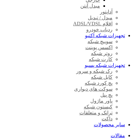
مبدل آنتن
آداپتور
مبدل / تبدیل
اقلام ADSL/VDSL
ردیاب خودرو
تجهیزات شبکه اکتیو
سوییچ شبکه
اکسس پوینت
روتر شبکه
کارت شبکه
تجهیزات شبکه پسیو
رک شبکه و سرور
کابل شبکه
پچ کورد شبکه
سوکت های دیواری
پچ پنل
پاور ماژول
کیستون شبکه
ترانک و متعلقات
داکت
سایر محصولات
مقالات