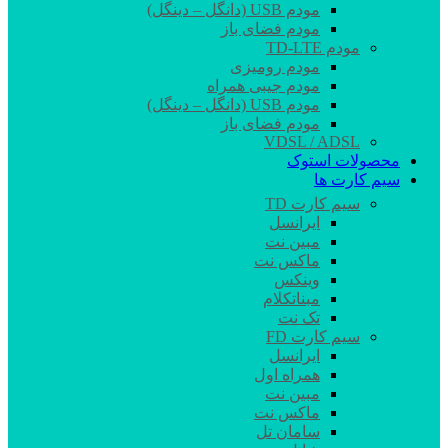
مودم USB (دانگل – دینگل)
مودم فضای باز
مودم TD-LTE
مودم رومیزی
مودم جیبی همراه
مودم USB (دانگل – دینگل)
مودم فضای باز
VDSL / ADSL
محصولات استوک
سیم کارت ها
سیم کارت TD
ایرانسل
مبین نت
ماکس نت
وینکس
مبناتکلام
تک نت
سیم کارت FD
ایرانسل
همراه اول
مبین نت
ماکس نت
سامان تل