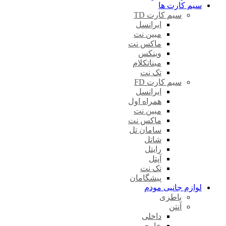
سیم کارت ها
سیم کارت TD
ایرانسل
مبین نت
ماکس نت
وینکس
مبناتکلام
تک نت
سیم کارت FD
ایرانسل
همراه اول
مبین نت
ماکس نت
سامان تل
شاتل
رایتل
آپتل
تک نت
پیشگامان
لوازم جانبی مودم
باطری
آنتن
داخلی
خارجی