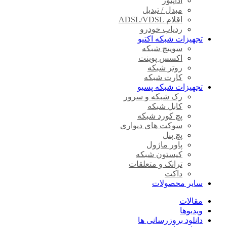
آداپتور
مبدل / تبدیل
اقلام ADSL/VDSL
ردیاب خودرو
تجهیزات شبکه اکتیو
سوییچ شبکه
اکسس پوینت
روتر شبکه
کارت شبکه
تجهیزات شبکه پسیو
رک شبکه و سرور
کابل شبکه
پچ کورد شبکه
سوکت های دیواری
پچ پنل
پاور ماژول
کیستون شبکه
ترانک و متعلقات
داکت
سایر محصولات
مقالات
ویدیوها
دانلود بروزرسانی ها