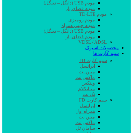
مودم USB (دانگل – دینگل)
مودم فضای باز
مودم TD-LTE
مودم رومیزی
مودم جیبی همراه
مودم USB (دانگل – دینگل)
مودم فضای باز
VDSL / ADSL
محصولات استوک
سیم کارت ها
سیم کارت TD
ایرانسل
مبین نت
ماکس نت
وینکس
مبناتکلام
تک نت
سیم کارت FD
ایرانسل
همراه اول
مبین نت
ماکس نت
سامان تل