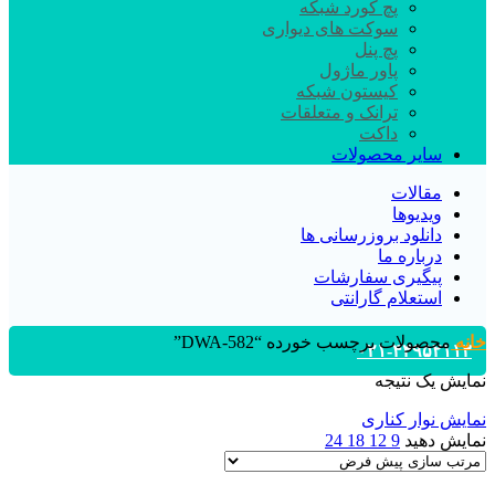
پچ کورد شبکه
سوکت های دیواری
پچ پنل
پاور ماژول
کیستون شبکه
ترانک و متعلقات
داکت
سایر محصولات
مقالات
ویدیوها
دانلود بروزرسانی ها
درباره ما
پیگیری سفارشات
استعلام گارانتی
خانه
محصولات برچسب خورده “DWA-582”
۰۲۱-۴۴۹۵۲۱۱۳
نمایش یک نتیجه
نمایش نوار کناری
نمایش دهید
9
12
18
24