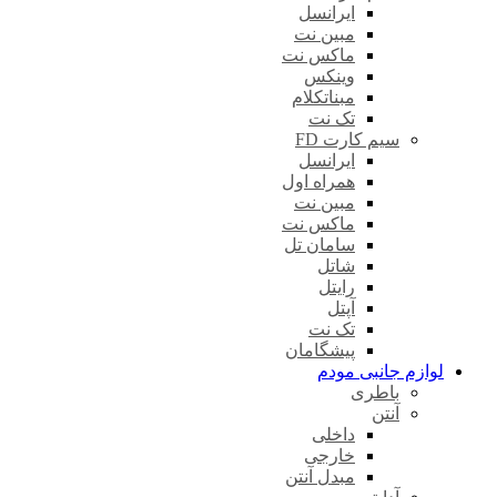
ایرانسل
مبین نت
ماکس نت
وینکس
مبناتکلام
تک نت
سیم کارت FD
ایرانسل
همراه اول
مبین نت
ماکس نت
سامان تل
شاتل
رایتل
آپتل
تک نت
پیشگامان
لوازم جانبی مودم
باطری
آنتن
داخلی
خارجی
مبدل آنتن