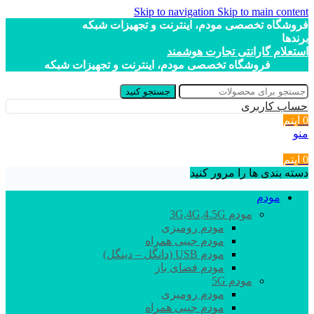
Skip to navigation
Skip to main content
فروشگاه تخصصی مودم، اینترنت و تجهیزات شبکه
برندها
استعلام گارانتی تجارت هوشمند
فروشگاه تخصصی مودم، اینترنت و تجهیزات شبکه
جستجو کنید
حساب کاربری
0
آیتم
منو
0
آیتم
دسته بندی ها را مرور کنید
مودم
مودم 3G,4G,4.5G
مودم رومیزی
مودم جیبی همراه
مودم USB (دانگل – دینگل)
مودم فضای باز
مودم 5G
مودم رومیزی
مودم جیبی همراه