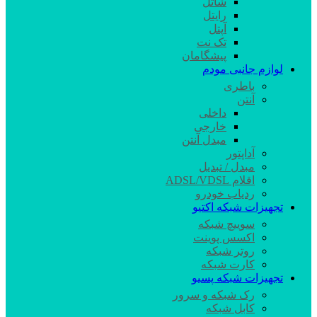
شاتل
رایتل
آپتل
تک نت
پیشگامان
لوازم جانبی مودم
باطری
آنتن
داخلی
خارجی
مبدل آنتن
آداپتور
مبدل / تبدیل
اقلام ADSL/VDSL
ردیاب خودرو
تجهیزات شبکه اکتیو
سوییچ شبکه
اکسس پوینت
روتر شبکه
کارت شبکه
تجهیزات شبکه پسیو
رک شبکه و سرور
کابل شبکه