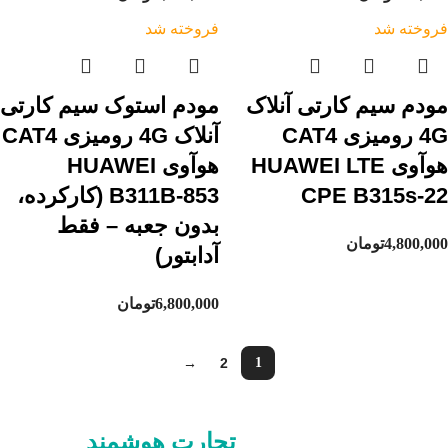
فروخته شد
فروخته شد
مودم سیم کارتی آنلاک
مودم استوک سیم کارتی
4G رومیزی CAT4
آنلاک 4G رومیزی CAT4
هوآوی HUAWEI LTE
هوآوی HUAWEI
CPE B315s-22
B311B-853 (کارکرده،
بدون جعبه – فقط
4,800,000
تومان
آدابتور)
6,800,000
تومان
→
2
1
تجارت هوشمند