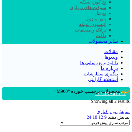
پچ کورد شبکه
سوکت های دیواری
پچ پنل
پاور ماژول
کیستون شبکه
ترانک و متعلقات
داکت
سایر محصولات
مقالات
ویدیوها
دانلود بروزرسانی ها
درباره ما
پیگیری سفارشات
استعلام گارانتی
خانه
محصولات برچسب خورده “M960”
۰۲۱-۴۴۹۵۲۱۱۳
Showing all 2 results
نمایش نوار کناری
نمایش دهید
9
12
18
24