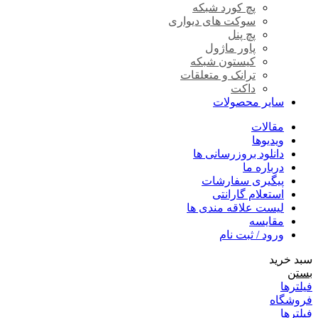
پچ کورد شبکه
سوکت های دیواری
پچ پنل
پاور ماژول
کیستون شبکه
ترانک و متعلقات
داکت
سایر محصولات
مقالات
ویدیوها
دانلود بروزرسانی ها
درباره ما
پیگیری سفارشات
استعلام گارانتی
لیست علاقه مندی ها
مقایسه
ورود / ثبت نام
سبد خرید
بستن
فیلترها
فروشگاه
فیلترها