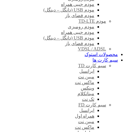
مودم جیبی همراه
مودم USB (دانگل – دینگل)
مودم فضای باز
مودم TD-LTE
مودم رومیزی
مودم جیبی همراه
مودم USB (دانگل – دینگل)
مودم فضای باز
VDSL / ADSL
محصولات استوک
سیم کارت ها
سیم کارت TD
ایرانسل
مبین نت
ماکس نت
وینکس
مبناتکلام
تک نت
سیم کارت FD
ایرانسل
همراه اول
مبین نت
ماکس نت