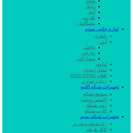
شاتل
رایتل
آپتل
تک نت
پیشگامان
لوازم جانبی مودم
باطری
آنتن
داخلی
خارجی
مبدل آنتن
آداپتور
مبدل / تبدیل
اقلام ADSL/VDSL
ردیاب خودرو
تجهیزات شبکه اکتیو
سوییچ شبکه
اکسس پوینت
روتر شبکه
کارت شبکه
تجهیزات شبکه پسیو
رک شبکه و سرور
کابل شبکه