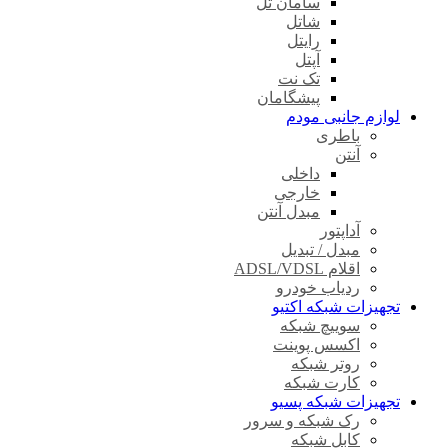
سامان تل
شاتل
رایتل
آپتل
تک نت
پیشگامان
لوازم جانبی مودم
باطری
آنتن
داخلی
خارجی
مبدل آنتن
آداپتور
مبدل / تبدیل
اقلام ADSL/VDSL
ردیاب خودرو
تجهیزات شبکه اکتیو
سوییچ شبکه
اکسس پوینت
روتر شبکه
کارت شبکه
تجهیزات شبکه پسیو
رک شبکه و سرور
کابل شبکه