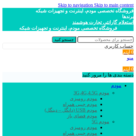
Skip to navigation
Skip to main content
فروشگاه تخصصی مودم، اینترنت و تجهیزات شبکه
برندها
استعلام گارانتی تجارت هوشمند
فروشگاه تخصصی مودم، اینترنت و تجهیزات شبکه
جستجو کنید
حساب کاربری
0
آیتم
منو
0
آیتم
دسته بندی ها را مرور کنید
مودم
مودم 3G,4G,4.5G
مودم رومیزی
مودم جیبی همراه
مودم USB (دانگل – دینگل)
مودم فضای باز
مودم 5G
مودم رومیزی
مودم جیبی همراه