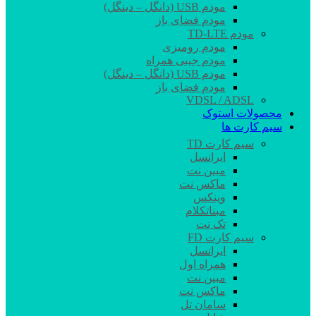
مودم USB (دانگل – دینگل)
مودم فضای باز
مودم TD-LTE
مودم رومیزی
مودم جیبی همراه
مودم USB (دانگل – دینگل)
مودم فضای باز
VDSL / ADSL
محصولات استوک
سیم کارت ها
سیم کارت TD
ایرانسل
مبین نت
ماکس نت
وینکس
مبناتکلام
تک نت
سیم کارت FD
ایرانسل
همراه اول
مبین نت
ماکس نت
سامان تل