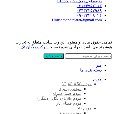
طبقه اول پلاک 68 واحد 107
۰۲۱۴۴۹۵۲۱۱۳
۰۴۴۳۲۲۵۲۹۸۹
۰۹۰۲۲۲۲۹۰۲۴
Houshmandtejarat@gmail.com
تمامی حقوق مادی و معنوی این وب سایت متعلق به تجارت
هوشمند می باشد. طراحی شده توسط
شرکت ریکان تک.
جستجو کنید
منو
دسته بندی ها
مودم
مودم 3G,4G,4.5G
مودم رومیزی
مودم جیبی همراه
مودم USB (دانگل – دینگل)
مودم فضای باز
مودم 5G
مودم رومیزی