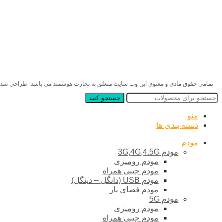
تمامی حقوق مادی و معنوی این وب سایت متعلق به تجارت هوشمند می باشد. طراحی ش
جستجو کنید
منو
دسته بندی ها
مودم
مودم 3G,4G,4.5G
مودم رومیزی
مودم جیبی همراه
مودم USB (دانگل – دینگل)
مودم فضای باز
مودم 5G
مودم رومیزی
مودم جیبی همراه