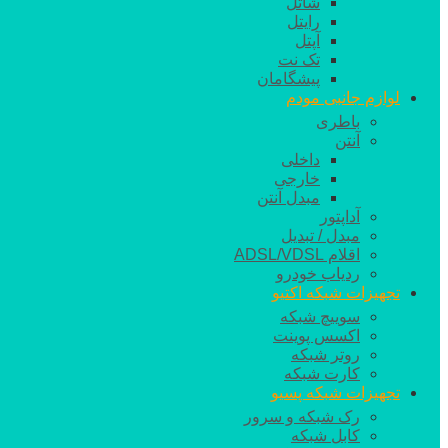
شاتل
رایتل
آپتل
تک نت
پیشگامان
لوازم جانبی مودم
باطری
آنتن
داخلی
خارجی
مبدل آنتن
آداپتور
مبدل / تبدیل
اقلام ADSL/VDSL
ردیاب خودرو
تجهیزات شبکه اکتیو
سوییچ شبکه
اکسس پوینت
روتر شبکه
کارت شبکه
تجهیزات شبکه پسیو
رک شبکه و سرور
کابل شبکه