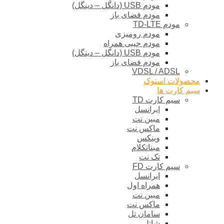
مودم USB (دانگل – دینگل)
مودم فضای باز
مودم TD-LTE
مودم رومیزی
مودم جیبی همراه
مودم USB (دانگل – دینگل)
مودم فضای باز
VDSL / ADSL
محصولات استوک
سیم کارت ها
سیم کارت TD
ایرانسل
مبین نت
ماکس نت
وینکس
مبناتکلام
تک نت
سیم کارت FD
ایرانسل
همراه اول
مبین نت
ماکس نت
سامان تل
شاتل