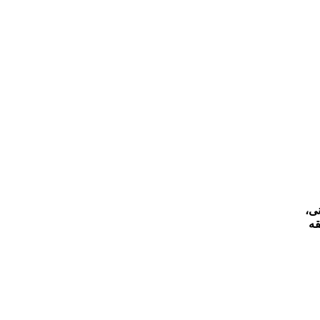
نی،
قه