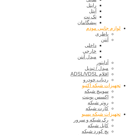
رایتل
آپتل
تک نت
پیشگامان
لوازم جانبی مودم
باطری
آنتن
داخلی
خارجی
مبدل آنتن
آداپتور
مبدل / تبدیل
اقلام ADSL/VDSL
ردیاب خودرو
تجهیزات شبکه اکتیو
سوییچ شبکه
اکسس پوینت
روتر شبکه
کارت شبکه
تجهیزات شبکه پسیو
رک شبکه و سرور
کابل شبکه
پچ کورد شبکه