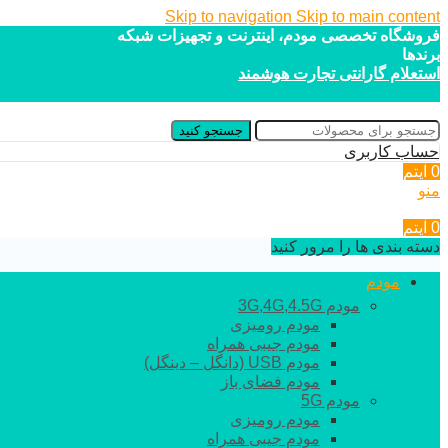
Skip to navigation
Skip to main content
فروشگاه تخصصی مودم، اینترنت و تجهیزات شبکه
برندها
استعلام گارانتی تجارت هوشمند
جستجو کنید
حساب کاربری
0
آیتم
منو
0
آیتم
دسته بندی ها را مرور کنید
مودم
مودم 3G,4G,4.5G
مودم رومیزی
مودم جیبی همراه
مودم USB (دانگل – دینگل)
مودم فضای باز
مودم 5G
مودم رومیزی
مودم جیبی همراه