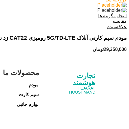
انتخاب گزینه ها
مقایسه
علاقه‌مندم
مودم سیم کارتی آنلاک 5G/TD-LTE رومیزی CAT22 زد تی ای ZTE MC801 A pro
29,350,000
تومان
محصولات ما
تجارت
هوشمند
مودم
TEJARAT
HOUSHMAND
سیم کارت
لوازم جانبی