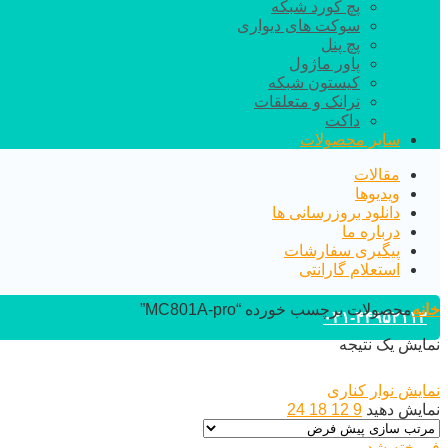
پچ کورد شبکه
سوکت های دیواری
پچ پنل
پاور ماژول
کیستون شبکه
ترانک و متعلقات
داکت
سایر محصولات
مقالات
ویدیوها
دانلود بروزرسانی ها
درباره ما
پیگیری سفارشات
استعلام گارانتی
خانه
محصولات برچسب خورده “MC801A-pro”
۰۲۱-۴۴۹۵۲۱۱۳
نمایش یک نتیجه
نمایش نوار کناری
نمایش دهید
9
12
18
24
فروخته شد