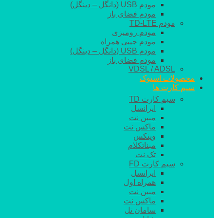
مودم USB (دانگل – دینگل)
مودم فضای باز
مودم TD-LTE
مودم رومیزی
مودم جیبی همراه
مودم USB (دانگل – دینگل)
مودم فضای باز
VDSL / ADSL
محصولات استوک
سیم کارت ها
سیم کارت TD
ایرانسل
مبین نت
ماکس نت
وینکس
مبناتکلام
تک نت
سیم کارت FD
ایرانسل
همراه اول
مبین نت
ماکس نت
سامان تل