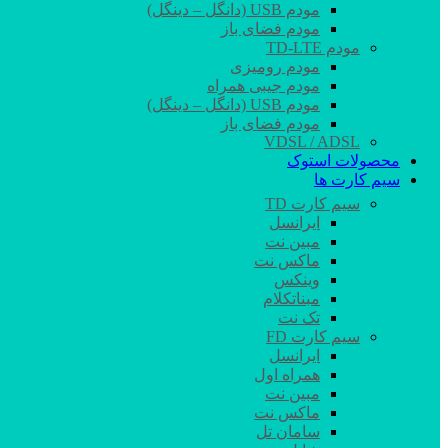
مودم USB (دانگل – دینگل)
مودم فضای باز
مودم TD-LTE
مودم رومیزی
مودم جیبی همراه
مودم USB (دانگل – دینگل)
مودم فضای باز
VDSL / ADSL
محصولات استوک
سیم کارت ها
سیم کارت TD
ایرانسل
مبین نت
ماکس نت
وینکس
مبناتکلام
تک نت
سیم کارت FD
ایرانسل
همراه اول
مبین نت
ماکس نت
سامان تل