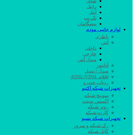
شاتل
رایتل
آپتل
تک نت
پیشگامان
لوازم جانبی مودم
باطری
آنتن
داخلی
خارجی
مبدل آنتن
آداپتور
مبدل / تبدیل
اقلام ADSL/VDSL
ردیاب خودرو
تجهیزات شبکه اکتیو
سوییچ شبکه
اکسس پوینت
روتر شبکه
کارت شبکه
تجهیزات شبکه پسیو
رک شبکه و سرور
کابل شبکه