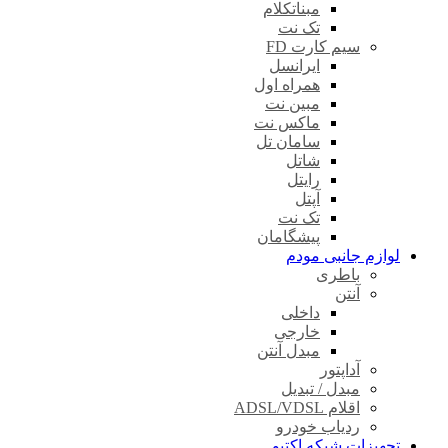
مبناتکلام
تک نت
سیم کارت FD
ایرانسل
همراه اول
مبین نت
ماکس نت
سامان تل
شاتل
رایتل
آپتل
تک نت
پیشگامان
لوازم جانبی مودم
باطری
آنتن
داخلی
خارجی
مبدل آنتن
آداپتور
مبدل / تبدیل
اقلام ADSL/VDSL
ردیاب خودرو
تجهیزات شبکه اکتیو