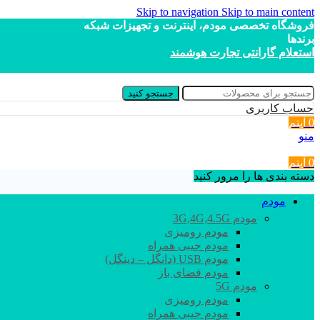
Skip to navigation
Skip to main content
فروشگاه تخصصی مودم، اینترنت و تجهیزات شبکه
برندها
استعلام گارانتی تجارت هوشمند
جستجو کنید
حساب کاربری
0
آیتم
منو
0
آیتم
دسته بندی ها را مرور کنید
مودم
مودم 3G,4G,4.5G
مودم رومیزی
مودم جیبی همراه
مودم USB (دانگل – دینگل)
مودم فضای باز
مودم 5G
مودم رومیزی
مودم جیبی همراه