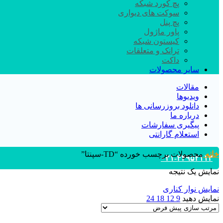
پچ کورد شبکه
سوکت های دیواری
پچ پنل
پاور ماژول
کیستون شبکه
ترانک و متعلقات
داکت
سایر محصولات
مقالات
ویدیوها
دانلود بروزرسانی ها
درباره ما
پیگیری سفارشات
استعلام گارانتی
خانه
محصولات برچسب خورده “TD-سپنتا”
۰۲۱-۴۴۹۵۲۱۱۳
نمایش یک نتیجه
نمایش نوار کناری
نمایش دهید
9
12
18
24