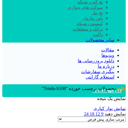
پچ کورد شبکه
سوکت های دیواری
پچ پنل
پاور ماژول
کیستون شبکه
ترانک و متعلقات
داکت
سایر محصولات
مقالات
ویدیوها
دانلود بروزرسانی ها
درباره ما
پیگیری سفارشات
استعلام گارانتی
خانه
محصولات برچسب خورده “Tenda-S108”
۰۲۱-۴۴۹۵۲۱۱۳
نمایش یک نتیجه
نمایش نوار کناری
نمایش دهید
9
12
18
24