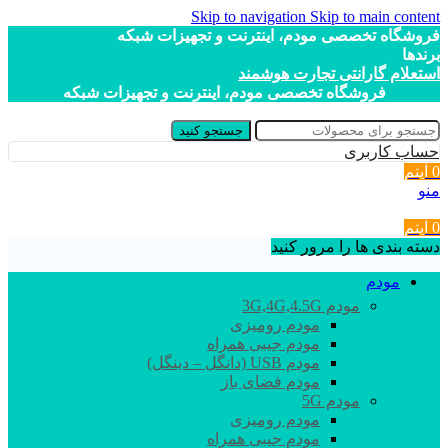
Skip to navigation
Skip to main content
فروشگاه تخصصی مودم، اینترنت و تجهیزات شبکه
برندها
استعلام گارانتی تجارت هوشمند
فروشگاه تخصصی مودم، اینترنت و تجهیزات شبکه
جستجو کنید
حساب کاربری
0
آیتم
منو
0
آیتم
دسته بندی ها را مرور کنید
مودم
مودم 3G,4G,4.5G
مودم رومیزی
مودم جیبی همراه
مودم USB (دانگل – دینگل)
مودم فضای باز
مودم 5G
مودم رومیزی
مودم جیبی همراه