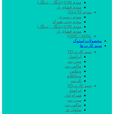
مودم USB (دانگل – دینگل)
مودم فضای باز
مودم TD-LTE
مودم رومیزی
مودم جیبی همراه
مودم USB (دانگل – دینگل)
مودم فضای باز
VDSL / ADSL
محصولات استوک
سیم کارت ها
سیم کارت TD
ایرانسل
مبین نت
ماکس نت
وینکس
مبناتکلام
تک نت
سیم کارت FD
ایرانسل
همراه اول
مبین نت
ماکس نت
سامان تل