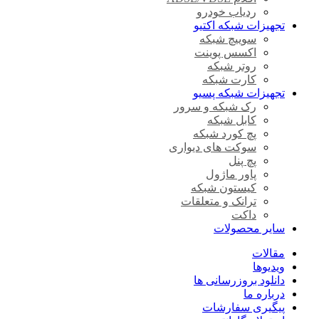
ردیاب خودرو
تجهیزات شبکه اکتیو
سوییچ شبکه
اکسس پوینت
روتر شبکه
کارت شبکه
تجهیزات شبکه پسیو
رک شبکه و سرور
کابل شبکه
پچ کورد شبکه
سوکت های دیواری
پچ پنل
پاور ماژول
کیستون شبکه
ترانک و متعلقات
داکت
سایر محصولات
مقالات
ویدیوها
دانلود بروزرسانی ها
درباره ما
پیگیری سفارشات