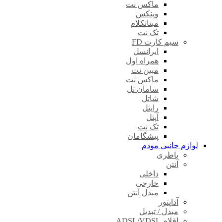
ماکس نت
وینکس
مبناتکلام
تک نت
سیم کارت FD
ایرانسل
همراه اول
مبین نت
ماکس نت
سامان تل
شاتل
رایتل
آپتل
تک نت
پیشگامان
لوازم جانبی مودم
باطری
آنتن
داخلی
خارجی
مبدل آنتن
آداپتور
مبدل / تبدیل
اقلام ADSL/VDSL