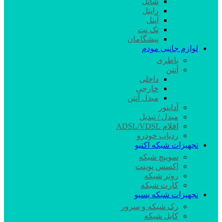
شاتل
رایتل
آپتل
تک نت
پیشگامان
لوازم جانبی مودم
باطری
آنتن
داخلی
خارجی
مبدل آنتن
آداپتور
مبدل / تبدیل
اقلام ADSL/VDSL
ردیاب خودرو
تجهیزات شبکه اکتیو
سوییچ شبکه
اکسس پوینت
روتر شبکه
کارت شبکه
تجهیزات شبکه پسیو
رک شبکه و سرور
کابل شبکه