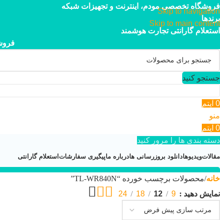
فروشگاه تخصصی مودم، اینترنت و تجهیزات شبکه
Skip to navigation
برندها
Skip to main content
استعلام گارانتی تجارت هوشمند
فروش
جستجو کنید
0
آیتم
منو
0
آیتم
دسته بندی ها را مرور کنید
مقالات
ویدیوها
دانلود بروزرسانی ها
درباره ما
پیگیری سفارشات
استعلام گارانتی
خانه
محصولات برچسب خورده “TL-WR840N”
۰۲۱-۴۴۹۵۲۱۱۳
نمایش دهید
9
12
18
24