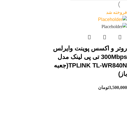
فروخته شد
روتر و اکسس پوینت وایرلس
300Mbps تی پی لینک مدل
TPLINK TL-WR840N(جعبه
باز)
3,500,000
تومان