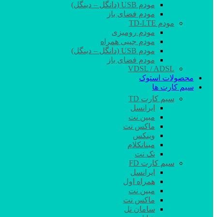
مودم USB (دانگل – دینگل)
مودم فضای باز
مودم TD-LTE
مودم رومیزی
مودم جیبی همراه
مودم USB (دانگل – دینگل)
مودم فضای باز
VDSL / ADSL
محصولات استوک
سیم کارت ها
سیم کارت TD
ایرانسل
مبین نت
ماکس نت
وینکس
مبناتکلام
تک نت
سیم کارت FD
ایرانسل
همراه اول
مبین نت
ماکس نت
سامان تل