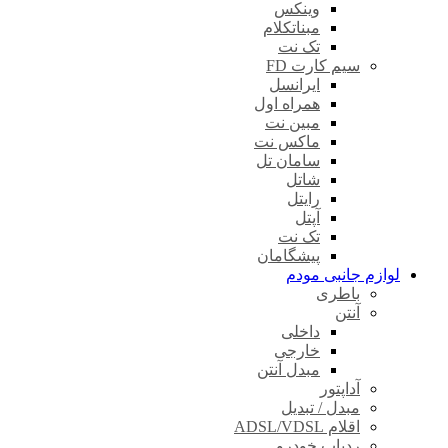
وینکس
مبناتکلام
تک نت
سیم کارت FD
ایرانسل
همراه اول
مبین نت
ماکس نت
سامان تل
شاتل
رایتل
آپتل
تک نت
پیشگامان
لوازم جانبی مودم
باطری
آنتن
داخلی
خارجی
مبدل آنتن
آداپتور
مبدل / تبدیل
اقلام ADSL/VDSL
ردیاب خودرو