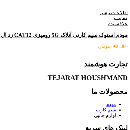
اطلاعات بیشتر
مقایسه
علاقه‌مندم
مودم استوک سیم کارتی آنلاک 5G رومیزی CAT12 زد ال تی ZLT X21
3,990,000
تومان
تجارت هوشمند
TEJARAT HOUSHMAND
محصولات ما
مودم
سیم کارت
لوازم جانبی
لینک های سریع