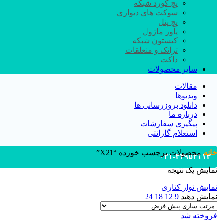
پچ کورد شبکه
سوکت های دیواری
پچ پنل
پاور ماژول
کیستون شبکه
ترانک و متعلقات
داکت
سایر محصولات
مقالات
ویدیوها
دانلود بروزرسانی ها
درباره ما
پیگیری سفارشات
استعلام گارانتی
خانه
محصولات برچسب خورده “X21”
۰۲۱-۴۴۹۵۲۱۱۳
نمایش یک نتیجه
نمایش نوار کناری
نمایش دهید
9
12
18
24
فروخته شد