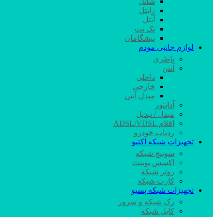
شاتل
رایتل
آپتل
تک نت
پیشگامان
لوازم جانبی مودم
باطری
آنتن
داخلی
خارجی
مبدل آنتن
آداپتور
مبدل / تبدیل
اقلام ADSL/VDSL
ردیاب خودرو
تجهیزات شبکه اکتیو
سوییچ شبکه
اکسس پوینت
روتر شبکه
کارت شبکه
تجهیزات شبکه پسیو
رک شبکه و سرور
کابل شبکه