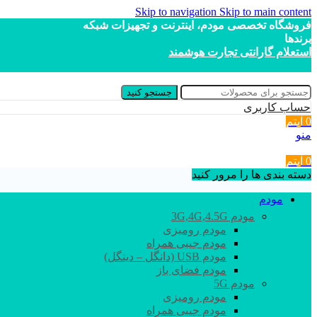
Skip to navigation
Skip to main content
فروشگاه تخصصی مودم، اینترنت و تجهیزات شبکه
برندها
استعلام گارانتی تجارت هوشمند
جستجو کنید
حساب کاربری
0
آیتم
منو
0
آیتم
دسته بندی ها را مرور کنید
مودم
مودم 3G,4G,4.5G
مودم رومیزی
مودم جیبی همراه
مودم USB (دانگل – دینگل)
مودم فضای باز
مودم 5G
مودم رومیزی
مودم جیبی همراه