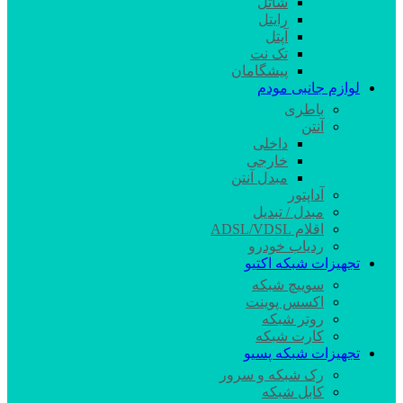
شاتل
رایتل
آپتل
تک نت
پیشگامان
لوازم جانبی مودم
باطری
آنتن
داخلی
خارجی
مبدل آنتن
آداپتور
مبدل / تبدیل
اقلام ADSL/VDSL
ردیاب خودرو
تجهیزات شبکه اکتیو
سوییچ شبکه
اکسس پوینت
روتر شبکه
کارت شبکه
تجهیزات شبکه پسیو
رک شبکه و سرور
کابل شبکه