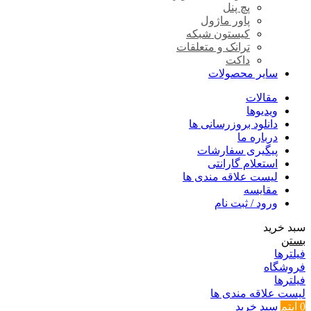
پچ پنل
پاور ماژول
کیستون شبکه
ترانک و متعلقات
داکت
سایر محصولات
مقالات
ویدیوها
دانلود بروزرسانی ها
درباره ما
پیگیری سفارشات
استعلام گارانتی
لیست علاقه مندی ها
مقایسه
ورود / ثبت نام
سبد خرید
بستن
فیلترها
فروشگاه
فیلترها
لیست علاقه مندی ها
0
آیتم
سبد خرید