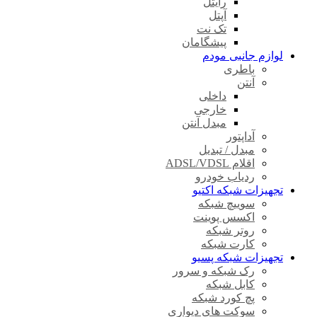
رایتل
آپتل
تک نت
پیشگامان
لوازم جانبی مودم
باطری
آنتن
داخلی
خارجی
مبدل آنتن
آداپتور
مبدل / تبدیل
اقلام ADSL/VDSL
ردیاب خودرو
تجهیزات شبکه اکتیو
سوییچ شبکه
اکسس پوینت
روتر شبکه
کارت شبکه
تجهیزات شبکه پسیو
رک شبکه و سرور
کابل شبکه
پچ کورد شبکه
سوکت های دیواری