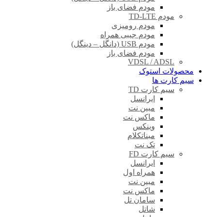
مودم فضای باز
مودم TD-LTE
مودم رومیزی
مودم جیبی همراه
مودم USB (دانگل – دینگل)
مودم فضای باز
VDSL / ADSL
محصولات استوک
سیم کارت ها
سیم کارت TD
ایرانسل
مبین نت
ماکس نت
وینکس
مبناتکلام
تک نت
سیم کارت FD
ایرانسل
همراه اول
مبین نت
ماکس نت
سامان تل
شاتل