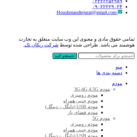
۰۴۴۳۲۲۵۲۹۸۹
۰۹۰۲۲۲۲۹۰۲۴
Houshmandtejarat@gmail.com
تمامی حقوق مادی و معنوی این وب سایت متعلق به تجارت
هوشمند می باشد. طراحی شده توسط
شرکت ریکان تک.
جستجو کنید
منو
دسته بندی ها
مودم
مودم 3G,4G,4.5G
مودم رومیزی
مودم جیبی همراه
مودم USB (دانگل – دینگل)
مودم فضای باز
مودم 5G
مودم رومیزی
مودم جیبی همراه
مودم USB (دانگل – دینگل)