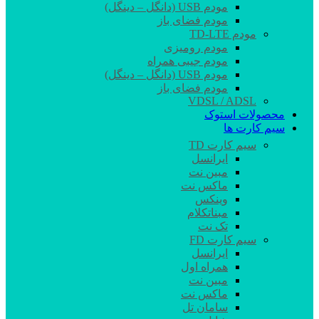
مودم USB (دانگل – دینگل)
مودم فضای باز
مودم TD-LTE
مودم رومیزی
مودم جیبی همراه
مودم USB (دانگل – دینگل)
مودم فضای باز
VDSL / ADSL
محصولات استوک
سیم کارت ها
سیم کارت TD
ایرانسل
مبین نت
ماکس نت
وینکس
مبناتکلام
تک نت
سیم کارت FD
ایرانسل
همراه اول
مبین نت
ماکس نت
سامان تل