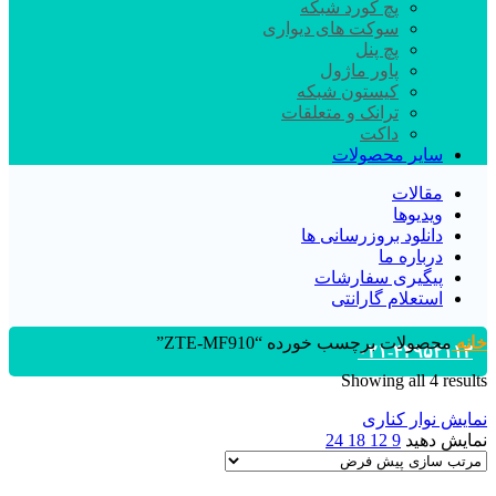
پچ کورد شبکه
سوکت های دیواری
پچ پنل
پاور ماژول
کیستون شبکه
ترانک و متعلقات
داکت
سایر محصولات
مقالات
ویدیوها
دانلود بروزرسانی ها
درباره ما
پیگیری سفارشات
استعلام گارانتی
خانه
محصولات برچسب خورده “ZTE-MF910”
۰۲۱-۴۴۹۵۲۱۱۳
Showing all 4 results
نمایش نوار کناری
نمایش دهید
9
12
18
24