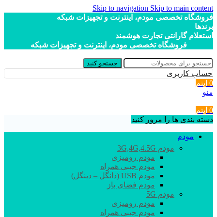
Skip to navigation
Skip to main content
فروشگاه تخصصی مودم، اینترنت و تجهیزات شبکه
برندها
استعلام گارانتی تجارت هوشمند
فروشگاه تخصصی مودم، اینترنت و تجهیزات شبکه
جستجو کنید
حساب کاربری
0
آیتم
منو
0
آیتم
دسته بندی ها را مرور کنید
مودم
مودم 3G,4G,4.5G
مودم رومیزی
مودم جیبی همراه
مودم USB (دانگل – دینگل)
مودم فضای باز
مودم 5G
مودم رومیزی
مودم جیبی همراه