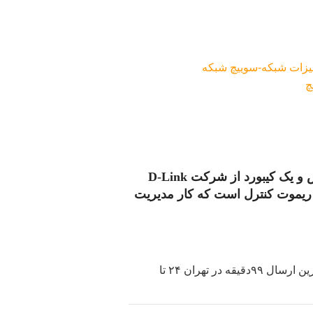
یزات شبکه-سوییچ شبکه
چ
سوئیچ KVM-221 مبدل و بسیار مقرون به صرفه برای مدیریت و سوئیچ کردن دو کامپیوتر از طریق یک مانیتور ، یک ماوس و یک کیبورد از شرکت D-Link
ریموت کنترل
است که کار مدیریت
گارانتی اصلی آسان‌پیشرو/آونگ/ایزی/الماس/پارس‌ارتباط/پانا/متم‌اف (امکان تحویل حضوری و تضمین سریع‌ترین ارسال ۹۹دقیقه‌ در تهران ۲۴ تا