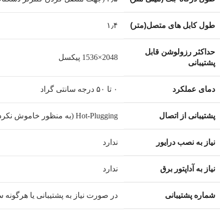
طول کابل های متصل(متر)
۱٫۴
حداکثر رزولوشن قابل
2048×1536 پیکسل
پشتیبانی
دمای عملکرد
۰ تا ۵۰ درجه سانتی گراد
پشتیبانی از اتصال
Hot-Plugging (به منظور خاموش نکردن رایانه هنگام نصب سوئیچ)، Plug And Play
نیاز به نصب درایور
ندارد
نیاز به آداپتور برق
ندارد
شماره پشتیبانی
در صورت نیاز به پشتیبانی یا هرگونه سوال با شماره های ۰۹۰۲۲۲۲۹۰۲۴ ی