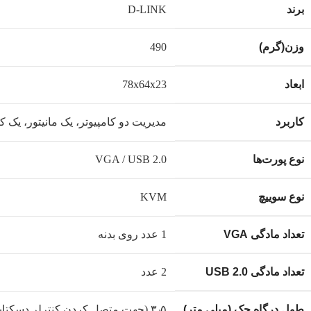
برند
D-LINK
وزن(گرم)
490
ابعاد
78x64x23
کاربرد
مدیریت دو کامپیوتر، یک مانیتور، یک 
نوع پورت‌ها
VGA / USB 2.0
نوع سوییچ
KVM
تعداد مادگی VGA
1 عدد روی بدنه
تعداد مادگی USB 2.0
2 عدد
طول درگاه جک (میلی متر)
۳٫۵ (جهت متصل کردن کنترلر دسکتاپ هوشمند)