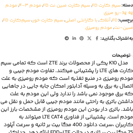
دسته:
سیم کارت FD
,
سیم کارت مبین نت FD
,
مودم ۳-۴
,
مودم
3g 4g-رو میزی
برچسب:
FD
,
آنلاک
,
با گارانتی اصلی
,
سیم کارت خور
,
سیم‌کارت FD
,
مبین-نت
,
مودم رومیزی
به اشتراک بگذارید:
توضیحات
مدل K10 یکی از محصولات برند ZTE است که تمامی سیم
کارت های LTE را پشتیبانی میکند. تفاوت مودم جیبی و
مودم رومیزی در منبع تغذیه است که مودم رومیزی به علت
اتصال به برق به وسیله آدابتور امکان جابه جایی در جاهایی
که برق موجود نمی باشد را ندارد ولی این مودم به علت
داشتن باتری به راحتی مانند مودم جیبی قابل حمل و نقل می
باشد. باتری دار بودن این مودم رومیزی از مشخصات بارز این
مودم است.
پشتیبانی از فناوری LTE CAT4 میتواند به
کاربران ،سرعت دانلود 400 مگا بیت بر ثانیه و سرعت آپلود
75 مگا بیت بر ثانیه در حالت FDD-LTE ارائه دهد.
حداکثر