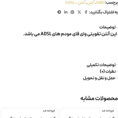
برچسب:
5dBi
,
آنتن
,
آنتن_ADSL
به اشتراک بگذارید:
توضیحات
این آنتن تقویتی وای فای مودم های ADSL می باشد.
توضیحات تکمیلی
نظرات (۰)
حمل و نقل و تحویل
محصولات مشابه
فروخته شد
فروخته شد