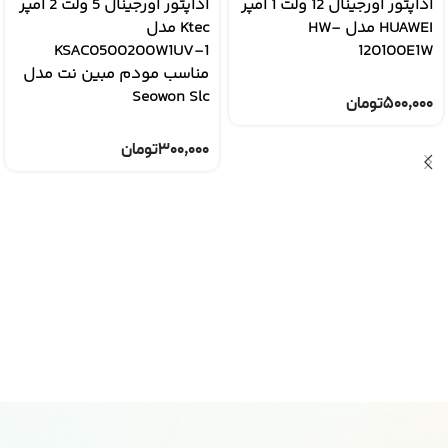
آداپتور اورجینال 12 ولت 1 آمپر
آداپتور اورجینال 5 ولت 2 آمپر
HUAWEI مدل HW-
Ktec مدل
KSAC0500200W1UV-1
120100E1W
مناسب مودم مبین نت مدل
Seowon Slc
۵۰۰,۰۰۰
تومان
۳۰۰,۰۰۰
تومان