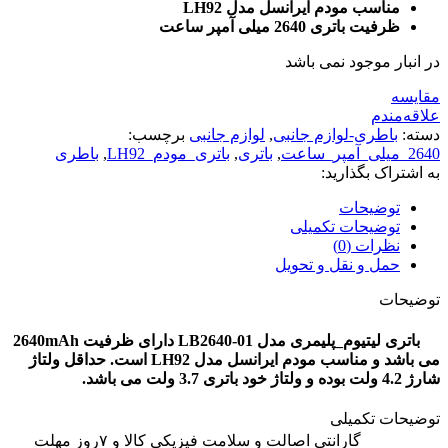
مناسب مودم ایرانسل مدل LH92
ظرفیت باتری 2640 میلی آمپر ساعت
در انبار موجود نمی باشد
مقایسه
علاقه‌مندم
دسته:
باطری-لوازم جانبی
,
لوازم جانبی
برچسب:
2640_میلی_آمپر_ساعت
,
باتری
,
باتری_مودم_LH92
,
باطری
به اشتراک بگذارید:
توضیحات
توضیحات تکمیلی
نظرات (0)
حمل و نقل و تحویل
توضیحات
باتری لیتیوم_پلیمری مدل LB2640-01 دارای ظرفیت 2640mAh
می باشد و مناسب مودم ایرانسل مدل LH92 است. حداقل ولتاژ
شارژ 4.2 ولت بوده و ولتاژ خود باتری 3.7 ولت می باشد.
توضیحات تکمیلی
گارانتی اصالت و سلامت فیزیکی کالا و ۷روز مهلت