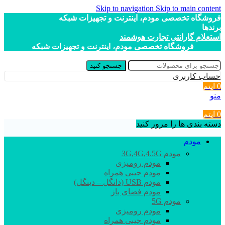
Skip to navigation
Skip to main content
فروشگاه تخصصی مودم، اینترنت و تجهیزات شبکه
برندها
استعلام گارانتی تجارت هوشمند
فروشگاه تخصصی مودم، اینترنت و تجهیزات شبکه
جستجو کنید
حساب کاربری
0
آیتم
منو
0
آیتم
دسته بندی ها را مرور کنید
مودم
مودم 3G,4G,4.5G
مودم رومیزی
مودم جیبی همراه
مودم USB (دانگل – دینگل)
مودم فضای باز
مودم 5G
مودم رومیزی
مودم جیبی همراه