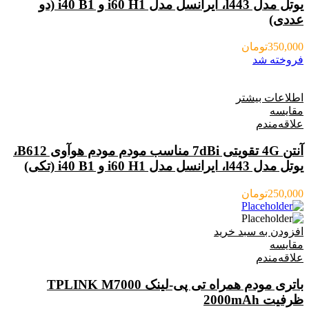
یوتل مدل l443، ایرانسل مدل i60 H1 و i40 B1 (دو
عددی)
350,000
تومان
فروخته شد
اطلاعات بیشتر
مقایسه
علاقه‌مندم
آنتن 4G تقویتی 7dBi مناسب مودم مودم هوآوی B612،
یوتل مدل l443، ایرانسل مدل i60 H1 و i40 B1 (تکی)
250,000
تومان
افزودن به سبد خرید
مقایسه
علاقه‌مندم
باتری مودم همراه تی پی-لینک TPLINK M7000
ظرفیت 2000mAh