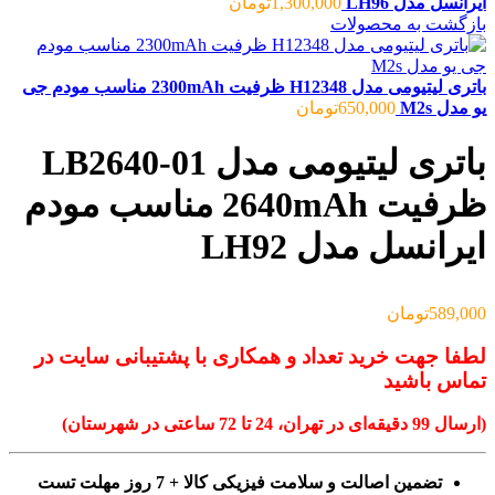
ایرانسل مدل LH96
1,300,000
تومان
بازگشت به محصولات
باتری لیتیومی مدل H12348 ظرفیت 2300mAh مناسب مودم جی
یو مدل M2s
650,000
تومان
باتری لیتیومی مدل LB2640-01
ظرفیت 2640mAh مناسب مودم
ایرانسل مدل LH92
589,000
تومان
لطفا جهت خرید تعداد و همکاری با پشتیبانی سایت در
تماس باشید
(ارسال 99 دقیقه‌ای در تهران، 24 تا 72 ساعتی در شهرستان)
تضمین اصالت و سلامت فیزیکی کالا + 7 روز مهلت تست