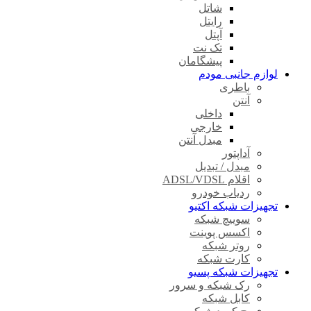
شاتل
رایتل
آپتل
تک نت
پیشگامان
لوازم جانبی مودم
باطری
آنتن
داخلی
خارجی
مبدل آنتن
آداپتور
مبدل / تبدیل
اقلام ADSL/VDSL
ردیاب خودرو
تجهیزات شبکه اکتیو
سوییچ شبکه
اکسس پوینت
روتر شبکه
کارت شبکه
تجهیزات شبکه پسیو
رک شبکه و سرور
کابل شبکه