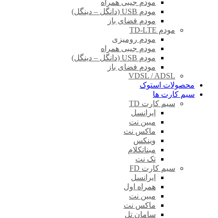
مودم جیبی همراه
مودم USB (دانگل – دینگل)
مودم فضای باز
مودم TD-LTE
مودم رومیزی
مودم جیبی همراه
مودم USB (دانگل – دینگل)
مودم فضای باز
VDSL / ADSL
محصولات استوک
سیم کارت ها
سیم کارت TD
ایرانسل
مبین نت
ماکس نت
وینکس
مبناتکلام
تک نت
سیم کارت FD
ایرانسل
همراه اول
مبین نت
ماکس نت
سامان تل