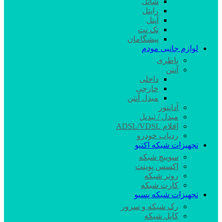
شاتل
رایتل
آپتل
تک نت
پیشگامان
لوازم جانبی مودم
باطری
آنتن
داخلی
خارجی
مبدل آنتن
آداپتور
مبدل / تبدیل
اقلام ADSL/VDSL
ردیاب خودرو
تجهیزات شبکه اکتیو
سوییچ شبکه
اکسس پوینت
روتر شبکه
کارت شبکه
تجهیزات شبکه پسیو
رک شبکه و سرور
کابل شبکه