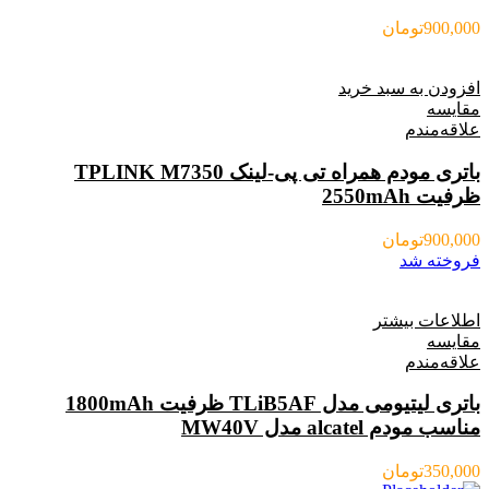
900,000
تومان
افزودن به سبد خرید
مقایسه
علاقه‌مندم
باتری مودم همراه تی پی-لینک TPLINK M7350
ظرفیت 2550mAh
900,000
تومان
فروخته شد
اطلاعات بیشتر
مقایسه
علاقه‌مندم
باتری لیتیومی مدل TLiB5AF ظرفیت 1800mAh
مناسب مودم alcatel مدل MW40V
350,000
تومان