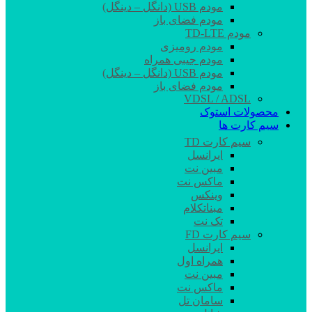
مودم USB (دانگل – دینگل)
مودم فضای باز
مودم TD-LTE
مودم رومیزی
مودم جیبی همراه
مودم USB (دانگل – دینگل)
مودم فضای باز
VDSL / ADSL
محصولات استوک
سیم کارت ها
سیم کارت TD
ایرانسل
مبین نت
ماکس نت
وینکس
مبناتکلام
تک نت
سیم کارت FD
ایرانسل
همراه اول
مبین نت
ماکس نت
سامان تل