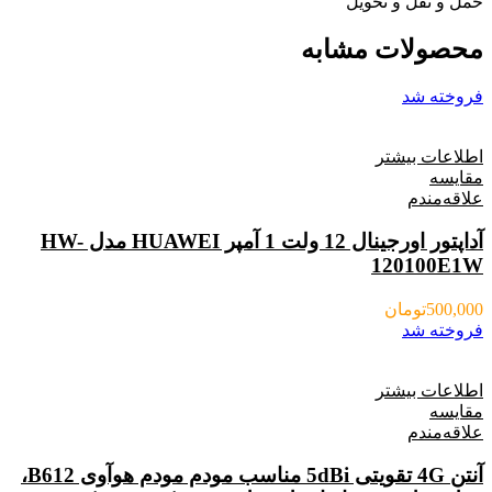
حمل و نقل و تحویل
محصولات مشابه
فروخته شد
اطلاعات بیشتر
مقایسه
علاقه‌مندم
آداپتور اورجینال 12 ولت 1 آمپر HUAWEI مدل HW-
120100E1W
500,000
تومان
فروخته شد
اطلاعات بیشتر
مقایسه
علاقه‌مندم
آنتن 4G تقویتی 5dBi مناسب مودم مودم هوآوی B612،