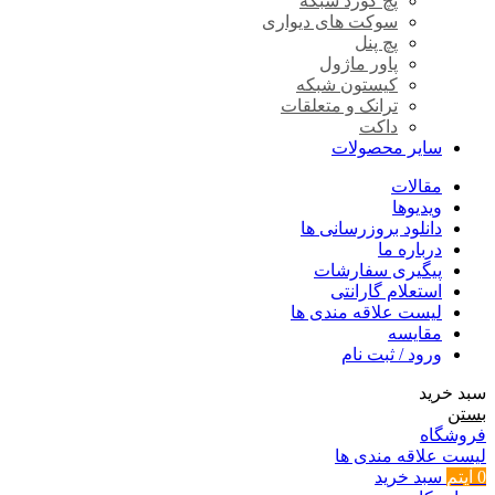
پچ کورد شبکه
سوکت های دیواری
پچ پنل
پاور ماژول
کیستون شبکه
ترانک و متعلقات
داکت
سایر محصولات
مقالات
ویدیوها
دانلود بروزرسانی ها
درباره ما
پیگیری سفارشات
استعلام گارانتی
لیست علاقه مندی ها
مقایسه
ورود / ثبت نام
سبد خرید
بستن
فروشگاه
لیست علاقه مندی ها
0
آیتم
سبد خرید