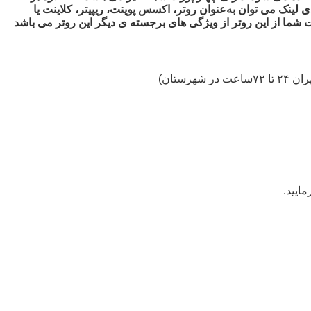
ینک می توان به‌عنوان روتر، اکسس پوینت، ریپیتر، کلاینت یا
ند است که می تواند به شما سرعت بی سیم N300 را ارائه دهد. و استفاده راحت شما از این روتر از ویژگی های برجسته ی دیگر این روتر می باشد