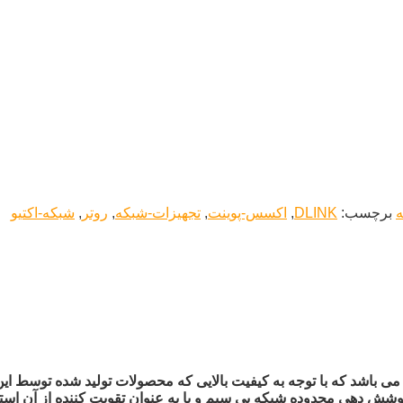
ه
برچسب:
DLINK
,
اکسس-پوینت
,
تجهیزات-شبکه
,
روتر
,
شبکه-اکتیو
ی باشد که با توجه به کیفیت بالایی که محصولات تولید شده توسط این ب
رای مواردی مانند افزایش پوشش دهی محدوده شبکه بی سیم و یا به عنوان تقویت کنند