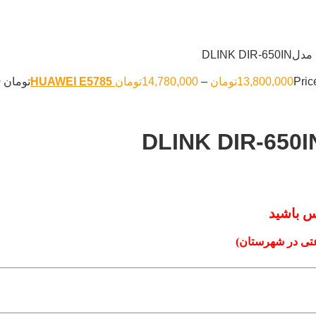
throتومان
13,800,000
تومان
–
14,780,000
تومان
س باشید