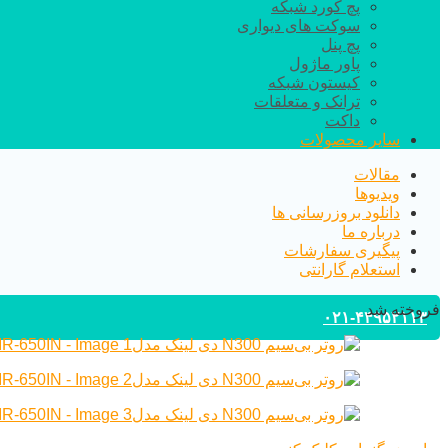
پچ کورد شبکه
سوکت های دیواری
پچ پنل
پاور ماژول
کیستون شبکه
ترانک و متعلقات
داکت
سایر محصولات
مقالات
ویدیوها
دانلود بروزرسانی ها
درباره ما
پیگیری سفارشات
استعلام گارانتی
فروخته شد
۰۲۱-۴۴۹۵۲۱۱۳