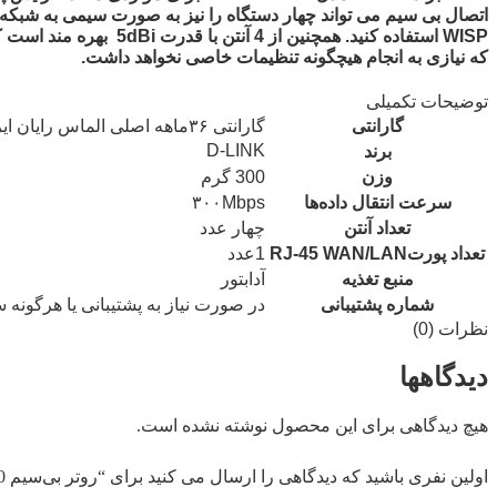
اتصال بی سیم می تواند چهار دستگاه را نیز به صورت سیمی به شبکه ش
که نیازی به انجام هیچگونه تنظیمات خاصی نخواهد داشت.
توضیحات تکمیلی
گارانتی
گارانتی ۳۶ماهه اصلی الماس رایان ایرانیان (امکان تحویل حضوری و تضمین سریع‌ترین ارسال ۹۹دقیقه‌ در تهران ۲۴ تا ۷۲ساعت در شهرستان)
D-LINK
برند
وزن
300 گرم
سرعت انتقال داده‌ها
۳۰۰Mbps
تعداد آنتن
چهار عدد
تعداد پورتRJ-45 WAN/LAN
1عدد
منبع تغذیه
آدابتور
شماره پشتیبانی
در صورت نیاز به پشتیبانی یا هرگونه سوال با شماره های ۰۹۰۲۲۲۲۹۰۲۴ ی
نظرات (0)
دیدگاهها
هیچ دیدگاهی برای این محصول نوشته نشده است.
اولین نفری باشید که دیدگاهی را ارسال می کنید برای “روتر بی‌سیم N300 دی لینک مدلDLINK DIR-650IN”