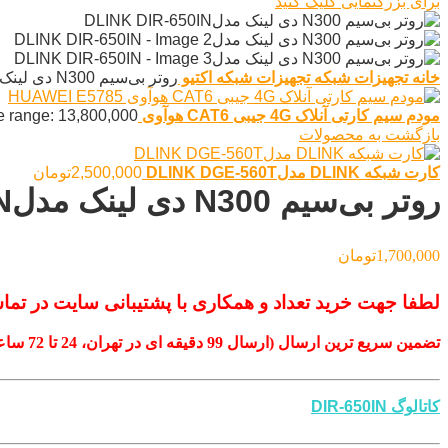
برای بزرگنمایی کلیک کنید
خانه
تجهیزات شبکه
تجهیزات شبکه اکتیو
روتر بی‌سیم N300 دی لینک مدلDLINK DIR-650IN
مودم سیم کارتی آنلاک 4G جیبی CAT6 هوآوی HUAWEI E5785
Price range: 13,800,000تومان ugh 14,780,000
بازگشت به محصولات
کارت شبکه DLINK مدلDLINK DGE-560T
2,500,000
تومان
روتر بی‌سیم N300 دی لینک مدلDLINK DIR-650IN
1,700,000
تومان
لطفا جهت خرید تعداد و همکاری با پشتیبانی سایت در تما
تضمین سریع ترین ارسال (ارسال 99 دقیقه ای در تهران، 24 تا 72 ساعتی در شهرستان)
کاتالوگ DIR-650IN