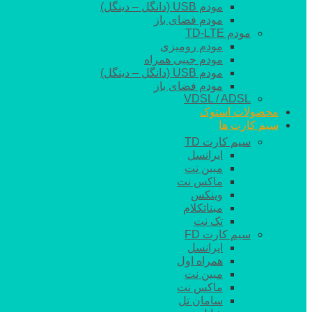
مودم USB (دانگل – دینگل)
مودم فضای باز
مودم TD-LTE
مودم رومیزی
مودم جیبی همراه
مودم USB (دانگل – دینگل)
مودم فضای باز
VDSL / ADSL
محصولات استوک
سیم کارت ها
سیم کارت TD
ایرانسل
مبین نت
ماکس نت
وینکس
مبناتکلام
تک نت
سیم کارت FD
ایرانسل
همراه اول
مبین نت
ماکس نت
سامان تل