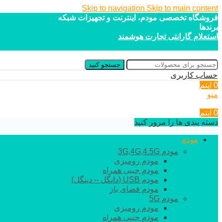
Skip to navigation
Skip to main content
فروشگاه تخصصی مودم، اینترنت و تجهیزات شبکه
برندها
استعلام گارانتی تجارت هوشمند
جستجو کنید
حساب کاربری
0
آیتم
منو
0
آیتم
دسته بندی ها را مرور کنید
مودم
مودم 3G,4G,4.5G
مودم رومیزی
مودم جیبی همراه
مودم USB (دانگل – دینگل)
مودم فضای باز
مودم 5G
مودم رومیزی
مودم جیبی همراه