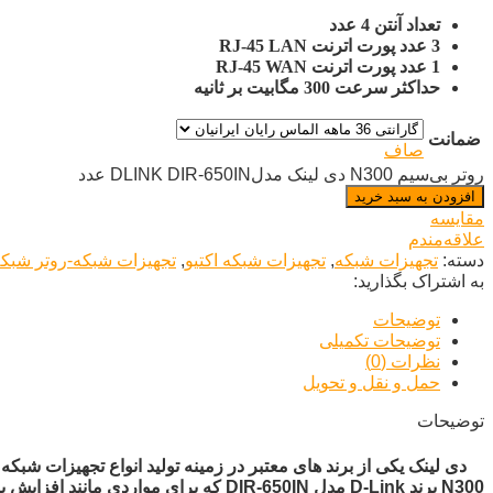
تعداد آنتن 4 عدد
3 عدد پورت اترنت RJ-45 LAN
1 عدد پورت اترنت RJ-45 WAN
حداکثر سرعت 300 مگابیت بر ثانیه
ضمانت
صاف
روتر بی‌سیم N300 دی لینک مدلDLINK DIR-650IN عدد
افزودن به سبد خرید
مقایسه
علاقه‌مندم
دسته:
تجهیزات شبکه
,
تجهیزات شبکه اکتیو
,
تجهیزات شبکه-روتر شبک
به اشتراک بگذارید:
توضیحات
توضیحات تکمیلی
نظرات (0)
حمل و نقل و تحویل
توضیحات
دی لینک یکی از برند های معتبر در زمینه تولید انواع تجهیزات شبکه م
N300 برند D-Link مدل DIR-650IN که ب