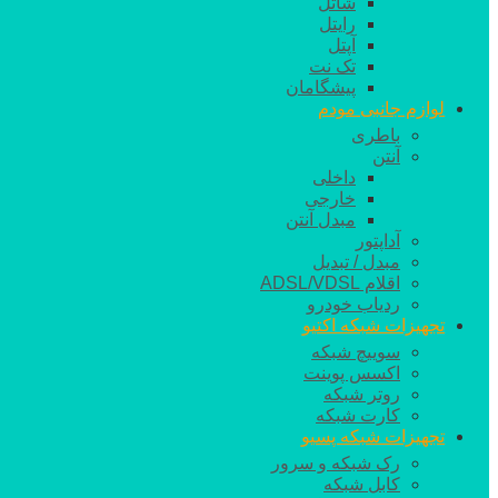
شاتل
رایتل
آپتل
تک نت
پیشگامان
لوازم جانبی مودم
باطری
آنتن
داخلی
خارجی
مبدل آنتن
آداپتور
مبدل / تبدیل
اقلام ADSL/VDSL
ردیاب خودرو
تجهیزات شبکه اکتیو
سوییچ شبکه
اکسس پوینت
روتر شبکه
کارت شبکه
تجهیزات شبکه پسیو
رک شبکه و سرور
کابل شبکه