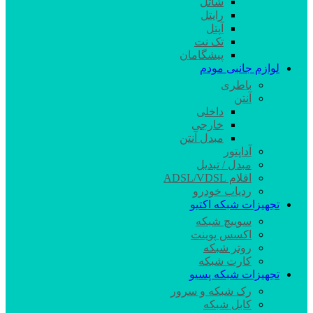
شاتل
رایتل
آپتل
تک نت
پیشگامان
لوازم جانبی مودم
باطری
آنتن
داخلی
خارجی
مبدل آنتن
آداپتور
مبدل / تبدیل
اقلام ADSL/VDSL
ردیاب خودرو
تجهیزات شبکه اکتیو
سوییچ شبکه
اکسس پوینت
روتر شبکه
کارت شبکه
تجهیزات شبکه پسیو
رک شبکه و سرور
کابل شبکه