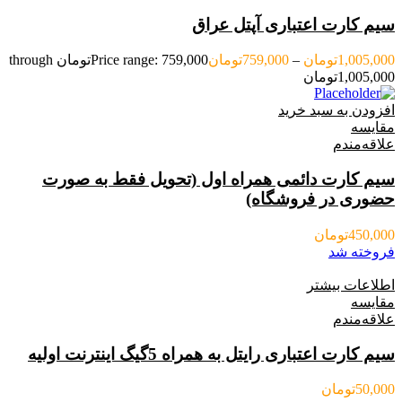
سیم کارت اعتباری آپتل عراق
1,005,000
تومان
–
759,000
تومان
Price range: 759,000تومان through
1,005,000تومان
افزودن به سبد خرید
مقایسه
علاقه‌مندم
سیم کارت دائمی همراه اول (تحویل فقط به صورت
حضوری در فروشگاه)
450,000
تومان
فروخته شد
اطلاعات بیشتر
مقایسه
علاقه‌مندم
سیم کارت اعتباری رایتل به همراه 5گیگ اینترنت اولیه
50,000
تومان