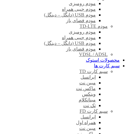
مودم رومیزی
مودم جیبی همراه
مودم USB (دانگل – دینگل)
مودم فضای باز
مودم TD-LTE
مودم رومیزی
مودم جیبی همراه
مودم USB (دانگل – دینگل)
مودم فضای باز
VDSL / ADSL
محصولات استوک
سیم کارت ها
سیم کارت TD
ایرانسل
مبین نت
ماکس نت
وینکس
مبناتکلام
تک نت
سیم کارت FD
ایرانسل
همراه اول
مبین نت
ماکس نت