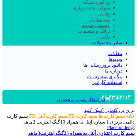
پچ کورد شبکه
سوکت های دیواری
پچ پنل
پاور ماژول
کیستون شبکه
ترانک و متعلقات
داکت
سایر محصولات
مقالات
ویدیوها
دانلود بروزرسانی ها
درباره ما
پیگیری سفارشات
استعلام گارانتی
۰۲۱-۴۴۹۵۲۱۱۳
برای بزرگنمایی کلیک کنید
خانه
سیم کارت ها
سیم کارت FD
سیم کارت آپتل FD
سیم کارت
دائمی برنزی 1 ستاره آپتل به همراه 10گیگ اینترنت 2ماهه
سیم کارت اعتباری آپتل به همراه 25گیگ اینترنت3ماهه