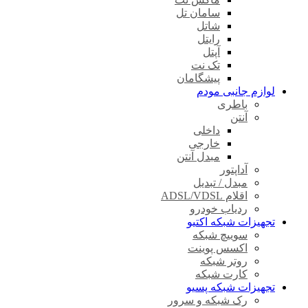
سامان تل
شاتل
رایتل
آپتل
تک نت
پیشگامان
لوازم جانبی مودم
باطری
آنتن
داخلی
خارجی
مبدل آنتن
آداپتور
مبدل / تبدیل
اقلام ADSL/VDSL
ردیاب خودرو
تجهیزات شبکه اکتیو
سوییچ شبکه
اکسس پوینت
روتر شبکه
کارت شبکه
تجهیزات شبکه پسیو
رک شبکه و سرور