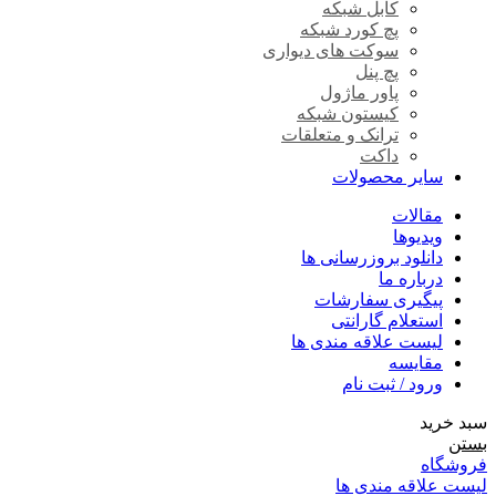
کابل شبکه
پچ کورد شبکه
سوکت های دیواری
پچ پنل
پاور ماژول
کیستون شبکه
ترانک و متعلقات
داکت
سایر محصولات
مقالات
ویدیوها
دانلود بروزرسانی ها
درباره ما
پیگیری سفارشات
استعلام گارانتی
لیست علاقه مندی ها
مقایسه
ورود / ثبت نام
سبد خرید
بستن
فروشگاه
لیست علاقه مندی ها