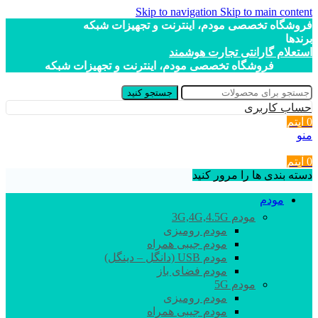
Skip to navigation
Skip to main content
فروشگاه تخصصی مودم، اینترنت و تجهیزات شبکه
برندها
استعلام گارانتی تجارت هوشمند
فروشگاه تخصصی مودم، اینترنت و تجهیزات شبکه
جستجو کنید
حساب کاربری
0
آیتم
منو
0
آیتم
دسته بندی ها را مرور کنید
مودم
مودم 3G,4G,4.5G
مودم رومیزی
مودم جیبی همراه
مودم USB (دانگل – دینگل)
مودم فضای باز
مودم 5G
مودم رومیزی
مودم جیبی همراه