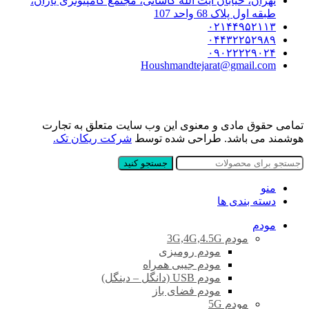
تهران، خیابان آیت الله کاشانی، مجتمع کامپیوتری یاران،
طبقه اول پلاک 68 واحد 107
۰۲۱۴۴۹۵۲۱۱۳
۰۴۴۳۲۲۵۲۹۸۹
۰۹۰۲۲۲۲۹۰۲۴
Houshmandtejarat@gmail.com
تمامی حقوق مادی و معنوی این وب سایت متعلق به تجارت
هوشمند می باشد. طراحی شده توسط
شرکت ریکان تک.
جستجو کنید
منو
دسته بندی ها
مودم
مودم 3G,4G,4.5G
مودم رومیزی
مودم جیبی همراه
مودم USB (دانگل – دینگل)
مودم فضای باز
مودم 5G