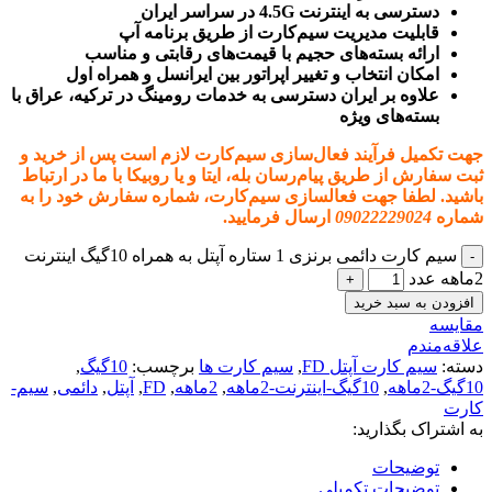
دسترسی به اینترنت 4.5G در سراسر ایران
قابلیت مدیریت سیم‌کارت از طریق برنامه آپ
ارائه بسته‌های حجیم با قیمت‌های رقابتی و مناسب
امکان انتخاب و تغییر اپراتور بین ایرانسل و همراه اول
علاوه بر ایران دسترسی به خدمات رومینگ در ترکیه، عراق با
بسته‌های ویژه
جهت تکمیل فرآیند فعال‌سازی سیم‌کارت لازم است پس از خرید و
ثبت سفارش از طریق پیام‌رسان بله، ایتا و یا روبیکا با ما در ارتباط
باشید.
لطفا جهت فعالسازی سیم‌کارت، شماره سفارش خود را به
شماره
09022229024
ارسال فرمایید.
سیم کارت دائمی برنزی 1 ستاره آپتل به همراه 10گیگ اینترنت
2ماهه عدد
افزودن به سبد خرید
مقایسه
علاقه‌مندم
دسته:
سیم کارت آپتل FD
,
سیم کارت ها
برچسب:
10گیگ
,
10گیگ-2ماهه
,
10گیگ-اینترنت-2ماهه
,
2ماهه
,
FD
,
آپتل
,
دائمی
,
سیم-
کارت
به اشتراک بگذارید:
توضیحات
توضیحات تکمیلی