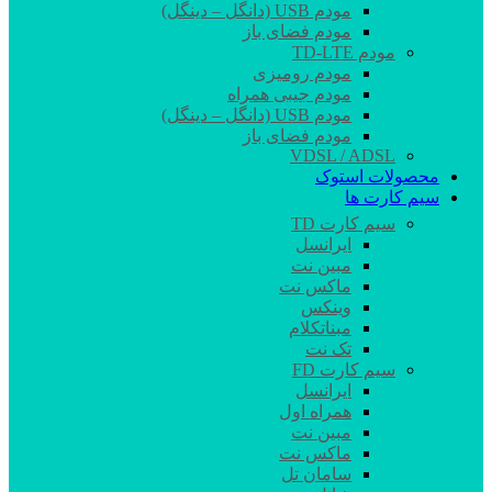
مودم USB (دانگل – دینگل)
مودم فضای باز
مودم TD-LTE
مودم رومیزی
مودم جیبی همراه
مودم USB (دانگل – دینگل)
مودم فضای باز
VDSL / ADSL
محصولات استوک
سیم کارت ها
سیم کارت TD
ایرانسل
مبین نت
ماکس نت
وینکس
مبناتکلام
تک نت
سیم کارت FD
ایرانسل
همراه اول
مبین نت
ماکس نت
سامان تل