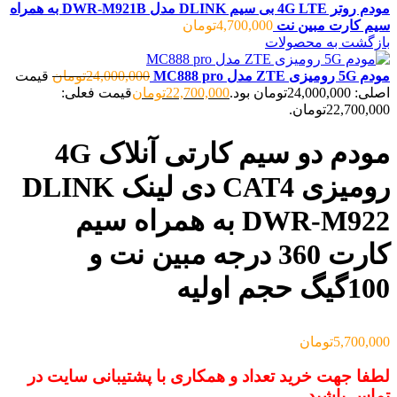
مودم روتر 4G LTE بی سیم DLINK مدل DWR-M921B به همراه
سیم کارت مبین نت
4,700,000
تومان
بازگشت به محصولات
مودم 5G رومیزی ZTE مدل MC888 pro
24,000,000
تومان
قیمت
اصلی: 24,000,000تومان بود.
22,700,000
تومان
قیمت فعلی:
22,700,000تومان.
مودم دو سیم کارتی آنلاک 4G
رومیزی CAT4 دی لینک DLINK
DWR-M922 به همراه سیم
کارت 360 درجه مبین نت و
100گیگ حجم اولیه
5,700,000
تومان
لطفا جهت خرید تعداد و همکاری با پشتیبانی سایت در
تماس باشید