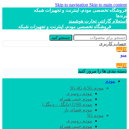
Skip to navigation
Skip to main content
فروشگاه تخصصی مودم، اینترنت و تجهیزات شبکه
برندها
استعلام گارانتی تجارت هوشمند
فروشگاه تخصصی مودم، اینترنت و تجهیزات شبکه
جستجو کنید
حساب کاربری
0
آیتم
منو
0
آیتم
دسته بندی ها را مرور کنید
مودم
مودم 3G,4G,4.5G
مودم رومیزی
مودم جیبی همراه
مودم USB (دانگل – دینگل)
مودم فضای باز
مودم 5G
مودم رومیزی
مودم جیبی همراه