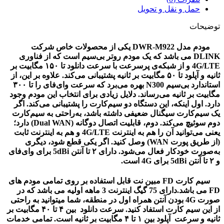
حمل و نقل و تحویل
توضیحات
مودم مدل DWR-M922 یکی از محصولات خاص شرکت
DLINK می باشد که یک مودم روتر بی‌سیم است که از فناوری
4G/LTE و از شبکه‌ی پرسرعت با سرعت دانلود تا ۱۵۰ مگابیت بر
ثانیه و آپلود تا ۵۰ مگابیت بر ثانیه پشتیبانی می‌کند. علاوه بر این، از
استاندارد بی‌سیم N300 بهره می‌برد که سرعت وای‌فای را تا ۳۰۰
مگابیت بر ثانیه می‌رساند. دلایل زیادی برای انتخاب این مودم وجود
دارد. اول اینکه، این دستگاه دو سیم‌کارت را پشتیبانی می‌کند. اگر
یک سیم‌کارت سیگنال ضعیفی داشته باشد، به‌راحتی به سیم‌کارت
دوم سوئیچ می‌کند. دوم، قابلیت اتصال دوگانه (Dual WAN) دارد؛
یعنی می‌توانید آن را هم به اینترنت 4G/LTE و هم به اینترنت ثابت
(از طریق پورت WAN) وصل کنید. اگر یکی قطع شود، دیگری
به‌صورت خودکار فعال می‌شود. دارای ۲ تا آنتن 5dBi برای وای‌فای
و ۲ تا آنتن 5dBi برای 4G است.
سیم کارت FD مبین نت قابل استفاده بر روی تمامی مودم های
FD می باشد.دارای 75 گیگ اینترنت 3 ماهه اولیه می باشد که در
صورت 4G بودن آنتن همراه اول در منطقه، شما میتوانید به راحتی
از این سیم کارت استفاد کنید. سرعت دانلود بین ۴ تا ۴۰ مگابیت بر
ثانیه و سرعت آپلود بین ۱ تا ۴ مگابیت بر ثانیه است. تمامی خدمات