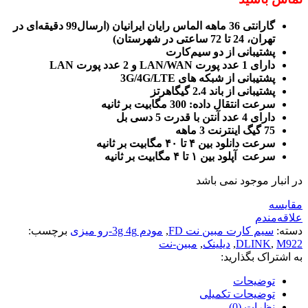
گارانتی 36 ماهه الماس رایان ایرانیان
(ارسال99 دقیقه‌ای در
تهران، 24 تا 72 ساعتی در شهرستان)
پشتیبانی از دو سیم‌کارت
دارای 1 عدد پورت LAN/WAN و 2 عدد پورت LAN
پشتیبانی از شبکه های 3G/4G/LTE
پشتیبانی از باند 2.4 گیگاهرتز
سرعت انتقال داده: 300 مگابیت بر ثانیه
دارای 4 عدد آنتن با قدرت 5 دسی بل
75 گیگ اینترنت 3 ماهه
سرعت دانلود بین ۴ تا ۴۰ مگابیت بر ثانیه
سرعت آپلود بین ۱ تا ۴ مگابیت بر ثانیه
در انبار موجود نمی باشد
مقایسه
علاقه‌مندم
دسته:
سیم کارت مبین نت FD
,
مودم 3g 4g-رو میزی
برچسب:
M922
,
DLINK
,
دیلینک
,
مبین-نت
به اشتراک بگذارید:
توضیحات
توضیحات تکمیلی
نظرات (0)