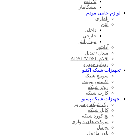
تک نت
پیشگامان
لوازم جانبی مودم
باطری
آنتن
داخلی
خارجی
مبدل آنتن
آداپتور
مبدل / تبدیل
اقلام ADSL/VDSL
ردیاب خودرو
تجهیزات شبکه اکتیو
سوییچ شبکه
اکسس پوینت
روتر شبکه
کارت شبکه
تجهیزات شبکه پسیو
رک شبکه و سرور
کابل شبکه
پچ کورد شبکه
سوکت های دیواری
پچ پنل
پاور ماژول