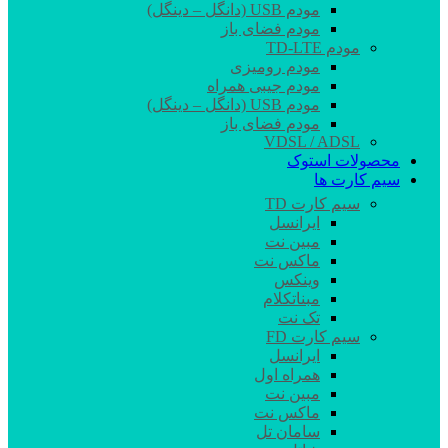
مودم USB (دانگل – دینگل)
مودم فضای باز
مودم TD-LTE
مودم رومیزی
مودم جیبی همراه
مودم USB (دانگل – دینگل)
مودم فضای باز
VDSL / ADSL
محصولات استوک
سیم کارت ها
سیم کارت TD
ایرانسل
مبین نت
ماکس نت
وینکس
مبناتکلام
تک نت
سیم کارت FD
ایرانسل
همراه اول
مبین نت
ماکس نت
سامان تل