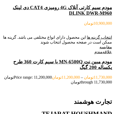
مودم سیم کارتی آنلاک 4G رومیزی CAT4 دی لینک
DLINK DWR-M960
10,900,000
تومان
انتخاب گزینه ها
این محصول دارای انواع مختلفی می باشد. گزینه ها
ممکن است در صفحه محصول انتخاب شوند
مقایسه
علاقه‌مندم
مودم مبین نت MN-6500Q با سیم کارت 360 طرح
یکساله 200 گیگ
11,730,000
تومان
–
11,200,000
تومان
Price range: 11,200,000تومان
through 11,730,000تومان
تجارت هوشمند
TEJARAT HOUSHMAND