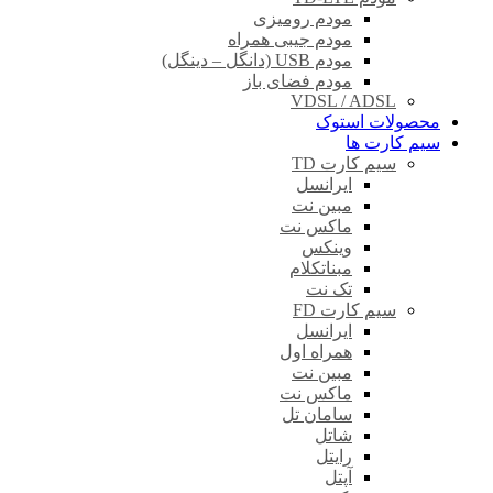
مودم رومیزی
مودم جیبی همراه
مودم USB (دانگل – دینگل)
مودم فضای باز
VDSL / ADSL
محصولات استوک
سیم کارت ها
سیم کارت TD
ایرانسل
مبین نت
ماکس نت
وینکس
مبناتکلام
تک نت
سیم کارت FD
ایرانسل
همراه اول
مبین نت
ماکس نت
سامان تل
شاتل
رایتل
آپتل