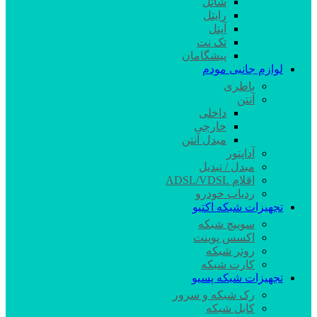
شاتل
رایتل
آپتل
تک نت
پیشگامان
لوازم جانبی مودم
باطری
آنتن
داخلی
خارجی
مبدل آنتن
آداپتور
مبدل / تبدیل
اقلام ADSL/VDSL
ردیاب خودرو
تجهیزات شبکه اکتیو
سوییچ شبکه
اکسس پوینت
روتر شبکه
کارت شبکه
تجهیزات شبکه پسیو
رک شبکه و سرور
کابل شبکه