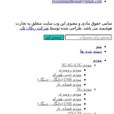
Houshmandtejarat@gmail.com
تمامی حقوق مادی و معنوی این وب سایت متعلق به تجارت
هوشمند می باشد. طراحی شده توسط
شرکت ریکان تک.
جستجو کنید
منو
دسته بندی ها
مودم
مودم 3G,4G,4.5G
مودم رومیزی
مودم جیبی همراه
مودم USB (دانگل – دینگل)
مودم فضای باز
مودم 5G
مودم رومیزی
مودم جیبی همراه
مودم USB (دانگل – دینگل)
مودم فضای باز
مودم TD-LTE