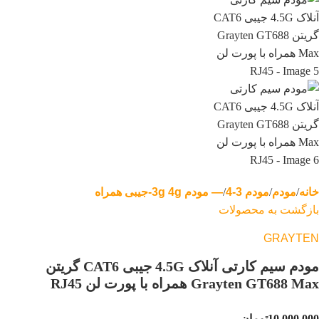
خانه
مودم
مودم 3-4
— مودم 3g 4g-جیبی همراه
بازگشت به محصولات
GRAYTEN
مودم سیم کارتی آنلاک 4.5G جیبی CAT6 گریتن
Grayten GT688 Max همراه با پورت لن RJ45
10,000,000
تومان