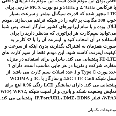
خاص بودن این مودم شده است. این مودم به آنتن‌های داخلی
با فرکانس 2.4GHz و 5GHz و دو پورت MCX خارجی برای
LTE مجهز شده که قدرت سیگنال بیشتر و سرعت بسیار
خوب 300 مگابیت بر ثانیه را در شبکه فراهم می‌سازند. مودم
آنلاک بوده و با تمام اپراتورهای کشور سازگار است، پس شما
می‌توانید سیم‌کارت هر اپراتوری که مدنظر دارید را برای
استفاده در آن انتخاب کنید و اینترنت آن را با 32 کاربر به
صورت همزمان به اشتراک بگذارید، بدون اینکه از سرعت و
کیفیت اینترنت کاسته شود. این مودم فقط از سیم کارت های
FD-LTE پشتیبانی می کند. بنابراین برای استفاده در منزل،
مغازه، شرکت و تقریبا در هر جایی مناسب است. دارای 1
عدد پورت Type C و 1 عدد اسلات سیم کارت می باشد. از
نسل شبکه 4.5G LTE Cat6 و سازگار با 3G و WCDMA
پشتیبانی می کند. دارای نمایشگر LCD رنگی 0.96 اینچ برای
نمایش وضعیت شبکه و باتری و از امنیت شبکه WEP, WPA2,
WPA3، فیلتر IP/Port/URL، DMZ، DDNS پشتیبانی می کند.
توضیحات تکمیلی