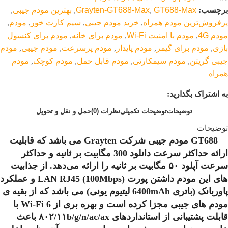
برچسب:
GT688-Max
,
Grayten-GT688-Max
,
بهترین مودم جیبی
,
پرفروش‌ترین مودم همراه
,
خرید مودم جیبی
,
سیم کارت خور
,
مودم
,
مودم 4G
,
مودم با امنیت Wi-Fi
,
مودم برای خانه
,
مودم برای کنسول
بازی
,
مودم برای گیمر
,
مودم پایدار
,
مودم پرسرعت
,
مودم جیبی
,
مودم
جیبی گریتن
,
مودم سیمکارتی
,
مودم قابل حمل
,
مودم کوچک
,
مودم
همراه
به اشتراک بگذارید:
توضیحات
توضیحات تکمیلی
نظرات (0)
حمل و نقل و تحویل
توضیحات
GT688 مودم جیبی شرکت Grayten می باشد که قابلیت
ارائه حداکثر سرعت دانلود 300 مگابیت بر ثانیه و حداکثر
سرعت آپلود ۵۰ مگابیت بر ثانیه را ارائه می‌دهد. از جذابیت‌
های این مودم داشتن پورت LAN RJ45 (100Mbps) و عملکرد
پاوربانک (باتری 6400mAh لیتیوم یونی) می باشد که از بقیه ی
مودم های جیبی مجزا کرده است و بهره بری از Wi-Fi 6 با
قابلت پشتیبانی از استانداردهای ۸۰۲/۱۱b/g/n/ac/ax باعث