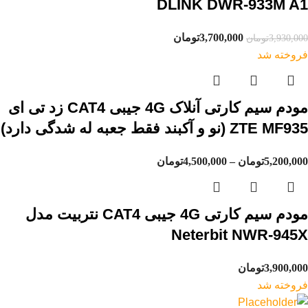
DLINK DWR-933M A1
3,700,000
تومان
3,930,000
تومان
فروخته شد
مودم سیم کارتی آنلاک 4G جیبی CAT4 زد تی ای
ZTE MF935 (نو و آکبند فقط جعبه له شدگی دارد)
5,200,000
تومان
–
4,500,000
تومان
مودم سیم کارتی 4G جیبی CAT4 نتربیت مدل
Neterbit NWR-945X
3,900,000
تومان
فروخته شد