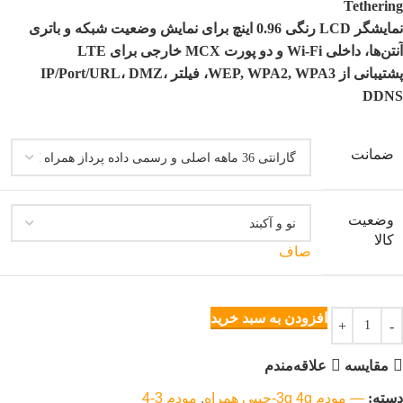
Tethering
نمایشگر LCD رنگی 0.96 اینچ برای نمایش وضعیت شبکه و باتری
آنتن‌ها، داخلی Wi-Fi و دو پورت MCX خارجی برای LTE
پشتیبانی از WEP, WPA2, WPA3، فیلتر IP/Port/URL، DMZ،
DDNS
ضمانت
وضعیت
کالا
صاف
افزودن به سبد خرید
مقایسه
علاقه‌مندم
دسته:
— مودم 3g 4g-جیبی همراه
,
مودم 3-4