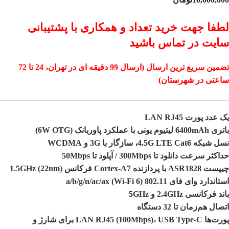
لطفا جهت خرید تعداد و همکاری با پشتیبانی
سایت در تماس باشید
تضمین سریع ترین ارسال (ارسال 99 دقیقه ای در تهران، 24 تا 72
ساعتی در شهرستان)
یک عدد پورت LAN RJ45
باتری 6400mAh لیتیوم یونی با عملکرد پاوربانک (6W OTG)
نسل شبکه 4.5G LTE Cat6، سازگار با 3G و WCDMA
حداکثر سرعت دانلود تا 300Mbps / آپلود تا 50Mbps
چیپست ASR1828 با پردازنده Cortex-A7 فرکانس 1.5GHz (22nm)
استاندارد وای فای 802.11 a/b/g/n/ac/ax (Wi-Fi 6)
باند فرکانسی 2.4GHz و 5GHz
اتصال هم‌زمان تا 32 دستگاه
پورت‌ها LAN RJ45 (100Mbps)، USB Type-C برای شارژ و