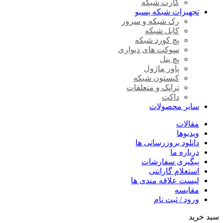
کارت شبکه
تجهیزات شبکه پسیو
رک شبکه و سرور
کابل شبکه
پچ کورد شبکه
سوکت های دیواری
پچ پنل
پاور ماژول
کیستون شبکه
ترانک و متعلقات
داکت
سایر محصولات
مقالات
ویدیوها
دانلود بروزرسانی ها
درباره ما
پیگیری سفارشات
استعلام گارانتی
لیست علاقه مندی ها
مقایسه
ورود / ثبت نام
سبد خرید