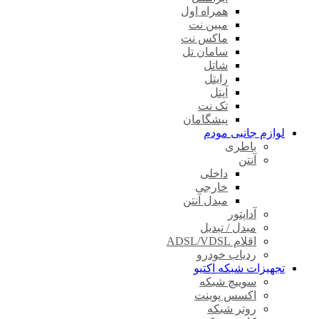
همراه اول
مبین نت
ماکس نت
سامان تل
شاتل
رایتل
آپتل
تک نت
پیشگامان
لوازم جانبی مودم
باطری
آنتن
داخلی
خارجی
مبدل آنتن
آداپتور
مبدل / تبدیل
اقلام ADSL/VDSL
ردیاب خودرو
تجهیزات شبکه اکتیو
سوییچ شبکه
اکسس پوینت
روتر شبکه