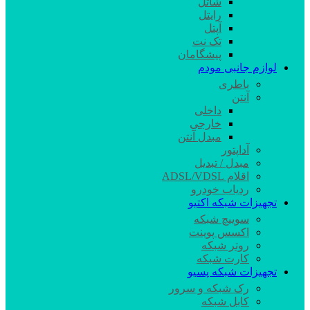
شاتل
رایتل
آپتل
تک نت
پیشگامان
لوازم جانبی مودم
باطری
آنتن
داخلی
خارجی
مبدل آنتن
آداپتور
مبدل / تبدیل
اقلام ADSL/VDSL
ردیاب خودرو
تجهیزات شبکه اکتیو
سوییچ شبکه
اکسس پوینت
روتر شبکه
کارت شبکه
تجهیزات شبکه پسیو
رک شبکه و سرور
کابل شبکه