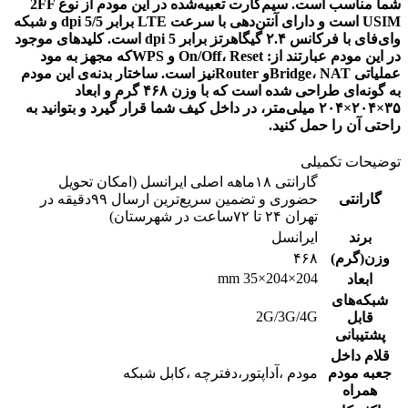
شما مناسب است. سیم‌کارت تعبیه‌شده در این مودم از نوع 2FF
USIM است و دارای آنتن‌دهی با سرعت LTE برابر dpi 5/5 و شبکه
وای‌فای با فرکانس ۲.۴ گیگاهرتز برابر dpi 5 است. کلیدهای موجود
در این مودم عبارتند از: On/Off، Reset و WPSکه مجهز به مود
عملیاتی Bridge، NATو Routerنیز است. ساختار بدنه‌ی این مودم
به گونه‌ای طراحی شده است که با وزن ۴۶۸ گرم و ابعاد
۳۵×۲۰۴×۲۰۴ میلی‌متر، در داخل کیف شما قرار گیرد و بتوانید به
راحتی آن را حمل کنید.
توضیحات تکمیلی
گارانتی ۱۸ماهه اصلی ایرانسل (امکان تحویل
گارانتی
حضوری و تضمین سریع‌ترین ارسال ۹۹دقیقه‌ در
تهران ۲۴ تا ۷۲ساعت در شهرستان)
برند
ایرانسل
وزن(گرم)
۴۶۸
204×204×35 mm
ابعاد
شبکه‌های
2G/3G/4G
قابل
پشتیبانی
قلام داخل
جعبه مودم
مودم ،آداپتور،دفترچه ،کابل شبکه
همراه