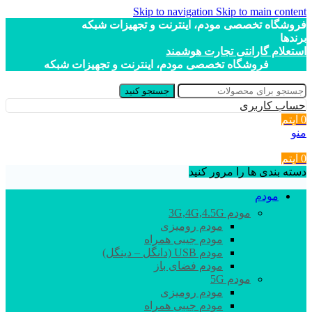
Skip to navigation
Skip to main content
فروشگاه تخصصی مودم، اینترنت و تجهیزات شبکه
برندها
استعلام گارانتی تجارت هوشمند
فروشگاه تخصصی مودم، اینترنت و تجهیزات شبکه
جستجو کنید
حساب کاربری
0
آیتم
منو
0
آیتم
دسته بندی ها را مرور کنید
مودم
مودم 3G,4G,4.5G
مودم رومیزی
مودم جیبی همراه
مودم USB (دانگل – دینگل)
مودم فضای باز
مودم 5G
مودم رومیزی
مودم جیبی همراه