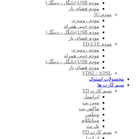
مودم USB (دانگل – دینگل)
مودم فضای باز
مودم 5G
مودم رومیزی
مودم جیبی همراه
مودم USB (دانگل – دینگل)
مودم فضای باز
مودم TD-LTE
مودم رومیزی
مودم جیبی همراه
مودم USB (دانگل – دینگل)
مودم فضای باز
VDSL / ADSL
محصولات استوک
سیم کارت ها
سیم کارت TD
ایرانسل
مبین نت
ماکس نت
وینکس
مبناتکلام
تک نت
سیم کارت FD
ایرانسل