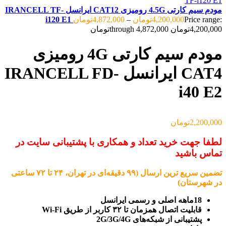
مودم سیم کارتی 4.5G رومیزی CAT12 ایرانسل IRANCELL TF-
Price range:
4,200,000
تومان
–
4,872,000
تومان
i120 E1
4,200,000تومان through 4,872,000تومان
مودم سیم کارتی 4G رومیزی
CAT4 ایرانسل IRANCELL FD-
i40 E2
2,200,000
تومان
لطفا جهت خرید تعداد و همکاری با پشتیبانی سایت در
تماس باشید
تضمین سریع ترین ارسال (۹۹ دقیقه‌ای در تهران، ۲۴ تا ۷۲ ساعتی
در شهرستان)
18ماهه اصلی و رسمی ایرانسل
قابلیت اتصال همزمان تا ۳۲ کاربر از طریق Wi-Fi
پشتیبانی از شبکه‌های 2G/3G/4G