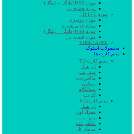
مودم USB (دانگل – دینگل)
مودم فضای باز
مودم TD-LTE
مودم رومیزی
مودم جیبی همراه
مودم USB (دانگل – دینگل)
مودم فضای باز
VDSL / ADSL
محصولات استوک
سیم کارت ها
سیم کارت TD
ایرانسل
مبین نت
ماکس نت
وینکس
مبناتکلام
تک نت
سیم کارت FD
ایرانسل
همراه اول
مبین نت
ماکس نت
سامان تل