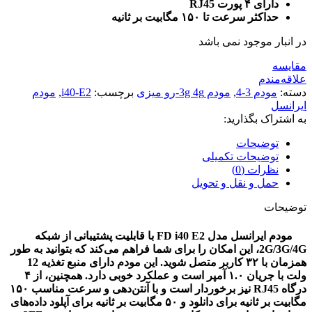
دارای ۴ پورت RJ45
حداکثر سرعت تا ۱۵۰ مگابیت بر ثانیه
در انبار موجود نمی باشد
مقایسه
علاقه‌مندم
دسته:
مودم 3-4
,
مودم 3g 4g-رو میزی
برچسب:
i40-E2
,
مودم
ایرانسل
به اشتراک بگذارید:
توضیحات
توضیحات تکمیلی
نظرات (0)
حمل و نقل و تحویل
توضیحات
مودم ایرانسل مدل FD i40 E2 با قابلیت پشتیبانی از شبکه
2G/3G/4G، این امکان را برای شما فراهم می‌کند که بتوانید به طور
همزمان با ۳۲ کاربر متصل شوید. این مودم دارای منبع تغذیه 12
ولت با جریان ۱.۰ آمپر است و عملکرد خوبی دارد. همچنین، از ۴
درگاه RJ45 نیز برخوردار است و با آنتن‌دهی و سرعت مناسب ۱۵۰
مگابیت بر ثانیه برای دانلود و ۵۰ مگابیت بر ثانیه برای آپلود داده‌های