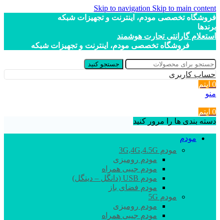
Skip to navigation
Skip to main content
فروشگاه تخصصی مودم، اینترنت و تجهیزات شبکه
برندها
استعلام گارانتی تجارت هوشمند
فروشگاه تخصصی مودم، اینترنت و تجهیزات شبکه
جستجو کنید
حساب کاربری
0
آیتم
منو
0
آیتم
دسته بندی ها را مرور کنید
مودم
مودم 3G,4G,4.5G
مودم رومیزی
مودم جیبی همراه
مودم USB (دانگل – دینگل)
مودم فضای باز
مودم 5G
مودم رومیزی
مودم جیبی همراه