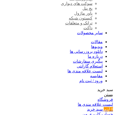
سوکت های دیواری
پچ پنل
پاور ماژول
کیستون شبکه
ترانک و متعلقات
داکت
سایر محصولات
مقالات
ویدیوها
دانلود بروزرسانی ها
درباره ما
پیگیری سفارشات
استعلام گارانتی
لیست علاقه مندی ها
مقایسه
ورود / ثبت نام
سبد خرید
بستن
فروشگاه
لیست علاقه مندی ها
0
آیتم
سبد خرید
حساب کاربری من