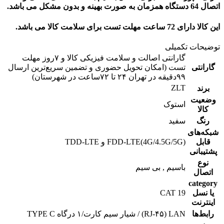
اتصال 64 دستگاه همزمان به صورت بهینه و بدون مشکل می باشد.
این کالا دارای 72 ساعت مهلت تست برای سلامت کالا می باشد.
توضیحات تکمیلی
گارانتی اصالت و سلامت فیزیکی کالا و ۷روز مهلت
گارانتی
تست (امکان تحویل حضوری و تضمین سریع‌ترین ارسال
۹۹دقیقه‌ در تهران ۲۴ تا ۷۲ساعت در شهرستان)
ZLT
برند
وضعیت
استوک
کالا
رنگ
سفید
شبکه‌های
قابل
FDD-LTE(4G/4.5G/5G) و TDD-LTE
پشتیبانی
نوع
باسیم , بی سیم
اتصال
category
یا نسل
CAT 19
اینترنت
رابط‌ها
RJ-۴۵) LAN) / شیار سیم کارت/۱ درگاه TYPE C