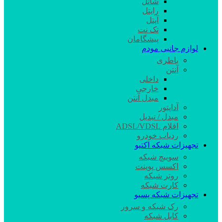
شاتل
رایتل
آپتل
تک نت
پیشگامان
لوازم جانبی مودم
باطری
آنتن
داخلی
خارجی
مبدل آنتن
آداپتور
مبدل / تبدیل
اقلام ADSL/VDSL
ردیاب خودرو
تجهیزات شبکه اکتیو
سوییچ شبکه
اکسس پوینت
روتر شبکه
کارت شبکه
تجهیزات شبکه پسیو
رک شبکه و سرور
کابل شبکه