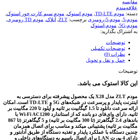
مقایسه
علاقه‌مندم
دسته:
مودم TD-LTE
,
مودم استوک
,
مودم سیم کارت خور استوک
,
مودم-5
,
مودم-5-رومیزی
برچسب:
ZLT
,
آنلاک
,
مودم TD رومیزی
,
مودم-5G
,
مودم-استوک
به اشتراک بگذارید:
توضیحات
توضیحات تکمیلی
نظرات (0)
حمل و نقل و تحویل
توضیحات
این کالا استوک می باشد.
مودم
ZLT
مدل
X28
یک محصول پیشرفته برای دسترسی به
اینترنت پایدار و پرسرعت در شبکه‌های
5G
و
TD-LTE
است.
امکان
ارائه سرعت دانلود تا
1.5 گیگابیت بر ثانیه
و آپلود تا
220 مگابیت بر
ثانیه
. دارای
وای‌فای دو بانده که
از استاندارد
Wi-Fi AC1200
با
باندهای 2.4 گیگاهرتز (تا 300 مگابیت بر ثانیه) و 5 گیگاهرتز (تا 867
مگابیت بر ثانیه) پشتیبانی میکند و مناسب برای اتصال همزمان
چندین دستگاه با عملکرد پایدار و تغذیه دستگاه از طریق آدابتور و
دارای 4 پورت LAN برای اتصال باسیم به دستگاه‌های داخلی و