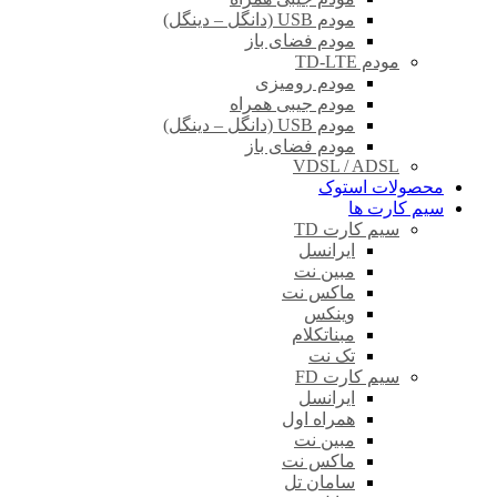
مودم USB (دانگل – دینگل)
مودم فضای باز
مودم TD-LTE
مودم رومیزی
مودم جیبی همراه
مودم USB (دانگل – دینگل)
مودم فضای باز
VDSL / ADSL
محصولات استوک
سیم کارت ها
سیم کارت TD
ایرانسل
مبین نت
ماکس نت
وینکس
مبناتکلام
تک نت
سیم کارت FD
ایرانسل
همراه اول
مبین نت
ماکس نت
سامان تل