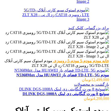
برای بزرگنمایی کلیک کنید
خانه
مودم
مودم-5
مودم-5-رومیزی
مودم استوک سیم کارتی آنلاک
5G/TD-LTE رومیزی CAT18 زد ال تی ZLT X28
مودم TD-LTE, 5G فضای باز HUAWEI مدل N5368Max
12,499,000
تومان
بازگشت به محصولات
سوئیچ 8 پورت گیگابیتی دی لینک DLINK DGS-1008A
4,200,000
تومان
مودم استوک سیم کارتی آنلاک