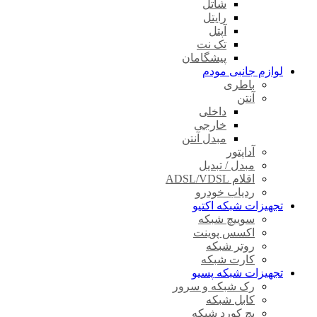
شاتل
رایتل
آپتل
تک نت
پیشگامان
لوازم جانبی مودم
باطری
آنتن
داخلی
خارجی
مبدل آنتن
آداپتور
مبدل / تبدیل
اقلام ADSL/VDSL
ردیاب خودرو
تجهیزات شبکه اکتیو
سوییچ شبکه
اکسس پوینت
روتر شبکه
کارت شبکه
تجهیزات شبکه پسیو
رک شبکه و سرور
کابل شبکه
پچ کورد شبکه