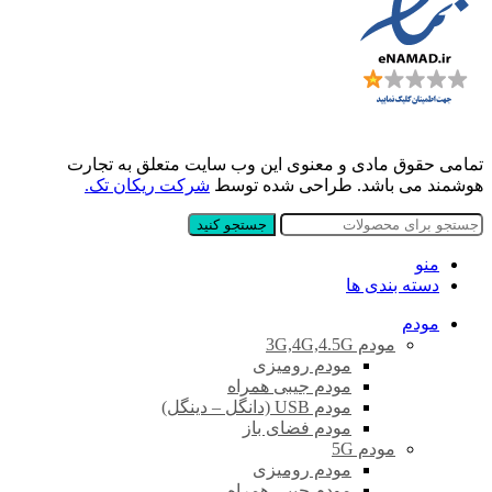
تمامی حقوق مادی و معنوی این وب سایت متعلق به تجارت
هوشمند می باشد. طراحی شده توسط
شرکت ریکان تک.
جستجو کنید
منو
دسته بندی ها
مودم
مودم 3G,4G,4.5G
مودم رومیزی
مودم جیبی همراه
مودم USB (دانگل – دینگل)
مودم فضای باز
مودم 5G
مودم رومیزی
مودم جیبی همراه