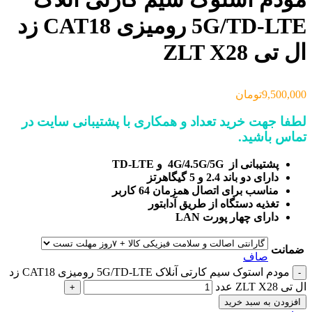
5G/TD-LTE رومیزی CAT18 زد
ال تی ZLT X28
9,500,000
تومان
لطفا جهت خرید تعداد و همکاری با پشتیبانی سایت در
تماس باشید.
پشتیبانی از 4G/4.5G/5G و TD-LTE
دارای دو باند 2.4 و 5 گیگاهرتز
مناسب برای اتصال همزمان 64 کاربر
تغذیه دستگاه از طریق آدابتور
دارای چهار پورت LAN
ضمانت
صاف
مودم استوک سیم کارتی آنلاک 5G/TD-LTE رومیزی CAT18 زد
ال تی ZLT X28 عدد
افزودن به سبد خرید