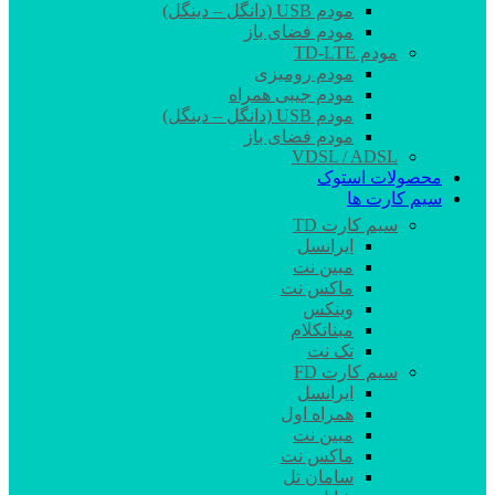
مودم USB (دانگل – دینگل)
مودم فضای باز
مودم TD-LTE
مودم رومیزی
مودم جیبی همراه
مودم USB (دانگل – دینگل)
مودم فضای باز
VDSL / ADSL
محصولات استوک
سیم کارت ها
سیم کارت TD
ایرانسل
مبین نت
ماکس نت
وینکس
مبناتکلام
تک نت
سیم کارت FD
ایرانسل
همراه اول
مبین نت
ماکس نت
سامان تل